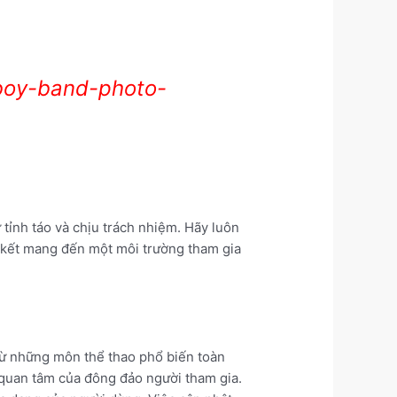
boy-band-photo-
 tỉnh táo và chịu trách nhiệm. Hãy luôn
am kết mang đến một môi trường tham gia
từ những môn thể thao phổ biến toàn
 quan tâm của đông đảo người tham gia.