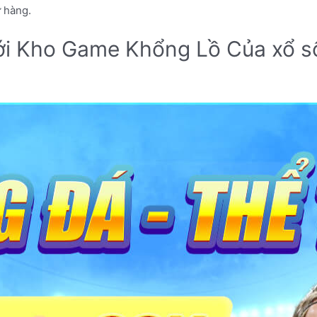
ư hàng.
Với Kho Game Khổng Lồ Của xổ s