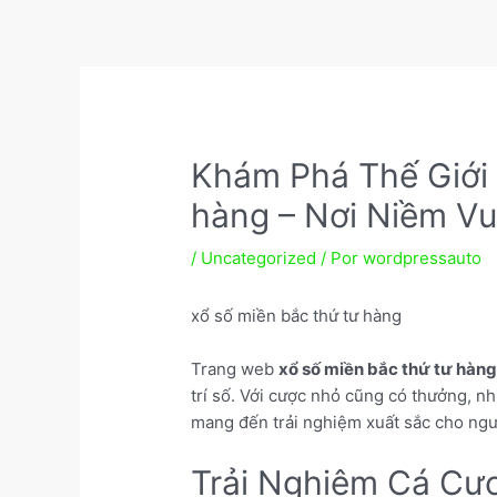
Ir
para
o
Navegação
conteúdo
de
Post
Khám Phá Thế Giới 
hàng – Nơi Niềm Vu
/
Uncategorized
/ Por
wordpressauto
xổ số miền bắc thứ tư hàng
Trang web
xổ số miền bắc thứ tư hàn
trí số. Với cược nhỏ cũng có thưởng, 
mang đến trải nghiệm xuất sắc cho ngườ
Trải Nghiệm Cá Cượ