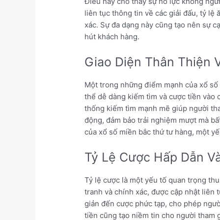
Điều này cho thấy sự nỗ lực không ngừ
liên tục thông tin về các giải đấu, tỷ l
xác. Sự đa dạng này cũng tạo nên sự cạ
hút khách hàng.
Giao Diện Thân Thiện 
Một trong những điểm mạnh của xổ số m
thể dễ dàng kiếm tìm và cược tiền vào 
thống kiếm tìm mạnh mẽ giúp người tham 
động, đảm bảo trải nghiệm mượt mà bất 
của xổ số miền bắc thứ tư hàng, một yế
Tỷ Lệ Cược Hấp Dẫn Và
Tỷ lệ cược là một yếu tố quan trọng thu
tranh và chính xác, được cập nhật liên 
giản đến cược phức tạp, cho phép người
tiền cũng tạo niềm tin cho người tham 