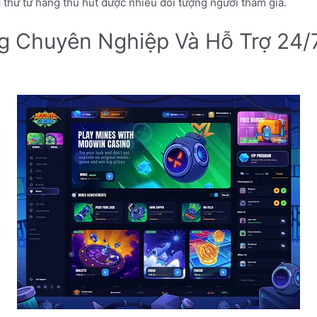
thứ tư hàng thu hút được nhiều đối tượng người tham gia.
 Chuyên Nghiệp Và Hỗ Trợ 24/7