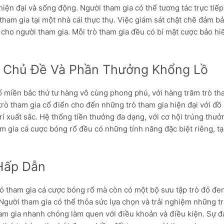
 hiện đại và sống động. Người tham gia có thể tương tác trực tiếp
ham gia tại một nhà cái thực thụ. Việc giám sát chặt chẽ đảm b
g cho người tham gia. Mỗi trò tham gia đều có bí mật cược bảo h
g Chủ Đề Và Phần Thưởng Khổng Lồ
ố miền bắc thứ tư hàng vô cùng phong phú, với hàng trăm trò th
rò tham gia cổ điển cho đến những trò tham gia hiện đại với đ
trí xuất sắc. Hệ thống tiền thưởng đa dạng, với cơ hội trúng thư
am gia cá cược bóng rổ đều có những tính năng đặc biệt riêng, t
Hấp Dẫn
có tham gia cá cược bóng rổ mà còn có một bộ sưu tập trò đỏ đe
Người tham gia có thể thỏa sức lựa chọn và trải nghiệm những t
am gia nhanh chóng làm quen với điều khoản và điều kiện. Sự đa