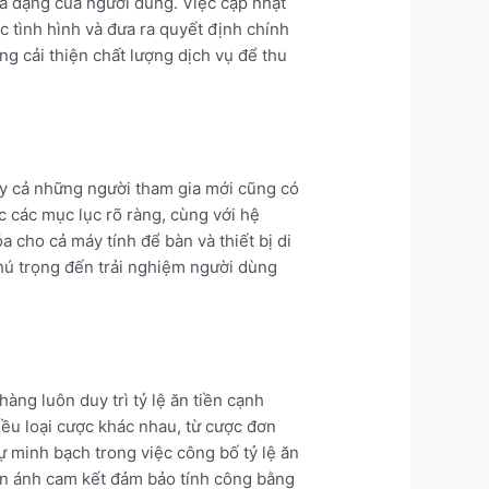
a dạng của người dùng. Việc cập nhật
ợc tình hình và đưa ra quyết định chính
g cải thiện chất lượng dịch vụ để thu
ay cả những người tham gia mới cũng có
c các mục lục rõ ràng, cùng với hệ
 cho cả máy tính để bàn và thiết bị di
chú trọng đến trải nghiệm người dùng
àng luôn duy trì tỷ lệ ăn tiền cạnh
hiều loại cược khác nhau, từ cược đơn
ự minh bạch trong việc công bố tỷ lệ ăn
phản ánh cam kết đảm bảo tính công bằng