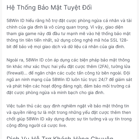
Hệ Thống Bảo Mật Tuyệt Đối
58Win ID hiểu rằng hỗ trợ đặt cược phòng ngừa cá nhân và tài
chính của gia đình là vô cùng quan trọng. Vì vậy, giao diện
tham gia game này đã đầu tư mạnh mẽ vào hệ thống bảo mật
thông tin tiên tiến nhất, sử dụng công nghệ mã hóa SSL 128-
bit để bảo vệ mọi giao dịch và dữ liệu cá nhân của gia đình.
Ngoài ra, 58Win ID còn áp dụng các biện pháp bảo mật thông
tin khác như xác thực hai yếu đặt cược thêm (2FA), tường lửa
(firewall)… để ngăn chặn các cuộc tấn công từ bên ngoài. Đội
ngũ an ninh mạng của 58Win ID luôn túc trực 24/7 để giám sát
và phát hiện các hoạt động đáng ngờ, đảm bảo môi trường cá
đặt cược phòng ngừa và minh bạch cho gia đình.
Việc tuân thủ các quy định nghiêm ngặt về bảo mật thông tin
và quyền riêng tư là một trong những yếu đặt cược thêm then
chốt giúp 58Win ID xây dựng được sự tin tưởng và uy tín trong
cộng đồng người cá cược live.