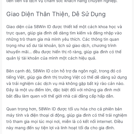
tiên tiến và dịch vụ chăm sóc khách hàng chuyên nghiệp.
Giao Diện Thân Thiện, Dễ Sử Dụng
Giao diện của 58Win ID được thiết kế một cách khoa học và
trực quan, giúp gia đình dễ dàng tìm kiếm và đăng nhập vào
những trò tham gia mà mình yêu thích. Các thông tin quan
trọng như số dư tài khoản, lịch sử giao dịch, chương trình
khuyến mãi… đều được hiển thị rõ ràng, giúp gia đình có thể
quản lý tài khoản của mình một cách hiệu quả.
Bên cạnh đó, 58Win ID còn hỗ trợ đa ngôn ngữ, trong đó có
tiếng Việt, giúp gia đình thị trường Việt có thể dễ dàng sử dụng
và trải nghiệm các dịch vụ mà không gặp bất kỳ rào cản nào.
Đây là một ưu điểm lớn, đặc biệt đối với những gia đình mới
bắt đầu làm quen với thế giới nhà cái đẳng cấp hấp dẫn.
Quan trọng hơn, 58Win ID được tối ưu hóa cho cả phiên bản
máy tính và điện thoại di động, giúp gia đình có thể trải nghiệm
trò tham gia mọi lúc mọi nơi, miễn là có kết nối internet. Điều
này mang đến sự tiện lợi và linh hoạt tối đa cho gia đình.