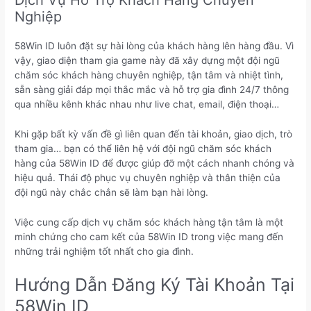
Dịch Vụ Hỗ Trợ Khách Hàng Chuyên
Nghiệp
58Win ID luôn đặt sự hài lòng của khách hàng lên hàng đầu. Vì
vậy, giao diện tham gia game này đã xây dựng một đội ngũ
chăm sóc khách hàng chuyên nghiệp, tận tâm và nhiệt tình,
sẵn sàng giải đáp mọi thắc mắc và hỗ trợ gia đình 24/7 thông
qua nhiều kênh khác nhau như live chat, email, điện thoại…
Khi gặp bất kỳ vấn đề gì liên quan đến tài khoản, giao dịch, trò
tham gia… bạn có thể liên hệ với đội ngũ chăm sóc khách
hàng của 58Win ID để được giúp đỡ một cách nhanh chóng và
hiệu quả. Thái độ phục vụ chuyên nghiệp và thân thiện của
đội ngũ này chắc chắn sẽ làm bạn hài lòng.
Việc cung cấp dịch vụ chăm sóc khách hàng tận tâm là một
minh chứng cho cam kết của 58Win ID trong việc mang đến
những trải nghiệm tốt nhất cho gia đình.
Hướng Dẫn Đăng Ký Tài Khoản Tại
58Win ID