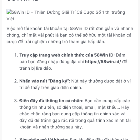
Việc mở tài khoản tài khoản tại 58Win ID rất đơn giản và nhanh
chóng, chỉ mất vài phút là bạn có thể sở hữu một tài khoản cá
cược để trải nghiệm những trò tham gia hấp dẫn.
Truy cập trang web chính thức của 58Win ID:
Đảm
bảo bạn đăng nhập đúng địa chỉ
https://58win.id/
để
tránh bị lừa đảo.
Nhấn vào nút “Đăng ký”:
Nút này thường được đặt ở vị
trí dễ thấy trên giao diện chính.
Điền đầy đủ thông tin cá nhân:
Bạn cần cung cấp các
thông tin như tên, số điện thoại, email, mật khẩu… Hãy
chắc chắn rằng bạn cung cấp thông tin chính xác và
đầy đủ để tránh gặp rắc rối trong quá trình xác minh tài
khoản và nhận thưởng sau này.
Xác nhận mở tài khoản:
Sau khi điền đầy đủ thông tin,