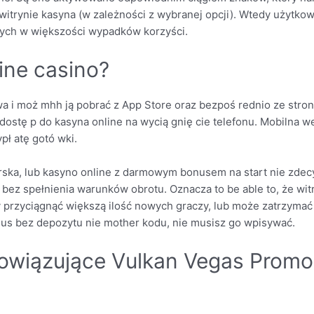
 witrynie kasyna (w zależności z wybranej opcji). Wtedy użytko
ych w większości wypadków korzyści.
line casino?
a i moż mhh ją pobrać z App Store oraz bezpoś rednio ze strony
dostę p do kasyna online na wycią gnię cie telefonu. Mobilna 
ypł atę gotó wki.
rska, lub kasyno online z darmowym bonusem na start nie zdec
 bez spełnienia warunków obrotu. Oznacza to be able to, że w
 przyciągnąć większą ilość nowych graczy, lub może zatrzymać 
nus bez depozytu nie mother kodu, nie musisz go wpisywać.
owiązujące Vulkan Vegas Promo