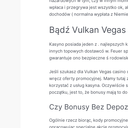
hazardowych w tym, czy w innym momen
wpłaca i przegrywa jest wszystko ok, a
dochodów ( normalna wypłata z Niemiec
Bądź Vulkan Vegas j
Kasyno posiada jeden z . najlepszych k
innych topowych dostawcó w. Feuer spe
gwarantuje ono bezpieczne ś rodowisk
Jeśli szukasz dla Vulkan Vegas casino 
wręcz oferty promocyjnej. Mamy tutaj 
korzystać z usług kasyna. Oczywiście 
początku, jest to, że bonusy mają to do 
Czy Bonusy Bez Depoz
Ogólnie rzecz biorąc, kody promocyjne
opracowując specjalne akcje promocyj