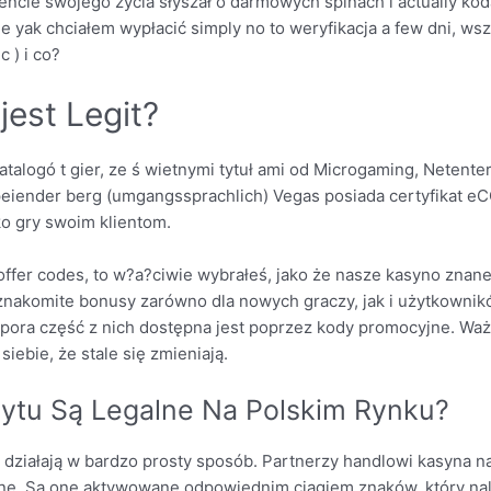
cie swojego życia słyszał o darmowych spinach i actually ko
le yak chciałem wypłacić simply no to weryfikacja a few dni, w
 ) i co?
est Legit?
atalogó t gier, ze ś wietnymi tytuł ami od Microgaming, Netent
iender berg (umgangssprachlich) Vegas posiada certyfikat eCO
o gry swoim klientom.
offer codes, to w?a?ciwie wybrałeś, jako że nasze kasyno znane
znakomite bonusy zarówno dla nowych graczy, jak i użytkowników
spora część z nich dostępna jest poprzez kody promocyjne. Waż
siebie, że stale się zmieniają.
ytu Są Legalne Na Polskim Rynku?
 działają w bardzo prosty sposób. Partnerzy handlowi kasyna 
ne. Są one aktywowane odpowiednim ciągiem znaków, który nale