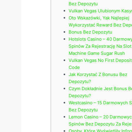
Bez Depozytu
Vulkan Vegas Ulubionym Kas
Oto Wskazówki, Yak Najlepiej
Wykorzystać Reward Bez Dep
Bonus Bez Depozytu
Hotslots Casino – 40 Darmow
Spinów Za Rejestrację Na Slot
Machine Game Sugar Rush
Vulkan Vegas No First Deposi
Code
Jak Korzystać Z Bonusu Bez
Depozytu?
Czym Dokładnie Jest Bonus B
Depozytu?
Westcasino – 15 Darmowych 
Bez Depozytu
Lemon Casino – 20 Darmowyc
Spinów Bez Depozytu Za Rejes
Osoby, Które Wyświetliły Info