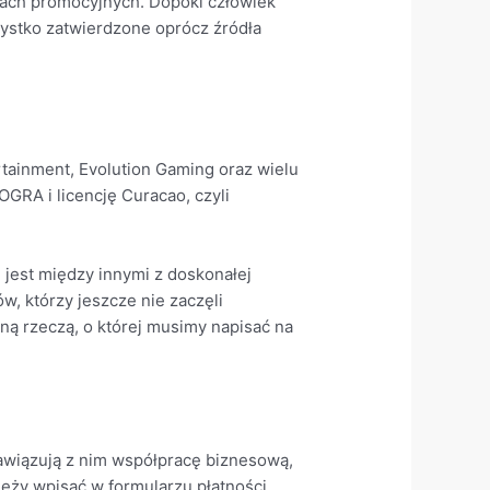
dach promocyjnych. Dopóki człowiek
szystko zatwierdzone oprócz źródła
ertainment, Evolution Gaming oraz wielu
GRA i licencję Curacao, czyli
 jest między innymi z doskonałej
, którzy jeszcze nie zaczęli
ną rzeczą, o której musimy napisać na
nawiązują z nim współpracę biznesową,
ży wpisać w formularzu płatności,