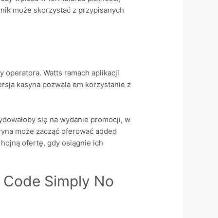
wnik może skorzystać z przypisanych
 operatora. Watts ramach aplikacji
wersja kasyna pozwala em korzystanie z
ydowałoby się na wydanie promocji, w
itryna może zacząć oferować added
hojną ofertę, gdy osiągnie ich
 Code Simply No