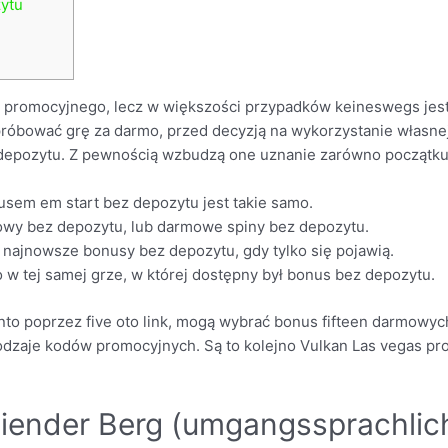
ytu
 promocyjnego, lecz w większości przypadków keineswegs jest
óbować grę za darmo, przed decyzją na wykorzystanie własnej go
depozytu. Z pewnością wzbudzą one uznanie zarówno początkuj
usem em start bez depozytu jest takie samo.
wy bez depozytu, lub darmowe spiny bez depozytu.
o najnowsze bonusy bez depozytu, gdy tylko się pojawią.
 w tej samej grze, w której dostępny był bonus bez depozytu.
nto poprzez five oto link, mogą wybrać bonus fifteen darmowyc
dzaje kodów promocyjnych. Są to kolejno Vulkan Las vegas pro
iender Berg (umgangssprachlic