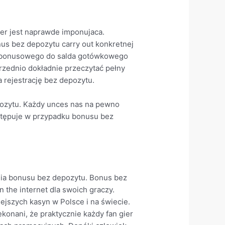
ier jest naprawde imponujaca.
us bez depozytu carry out konkretnej
da bonusowego do salda gotówkowego
rzednio dokładnie przeczytać pełny
 rejestrację bez depozytu.
epozytu. Każdy unces nas na pewno
ystępuje w przypadku bonusu bez
ania bonusu bez depozytu. Bonus bez
 the internet dla swoich graczy.
ejszych kasyn w Polsce i na świecie.
konani, że praktycznie każdy fan gier