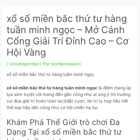
Ir
Navegação
para
de
xổ số miền bắc thứ tư hàng
o
Post
conteúdo
tuần minh ngọc – Mở Cánh
Cổng Giải Trí Đỉnh Cao – Cơ
Hội Vàng
/
Uncategorized
/ Por
wordpressauto
xổ số miền bắc thứ tư hàng tuần minh ngọc
xổ số miền bắc thứ tư hàng tuần minh ngọc
là điểm mang lại
lựa sắm tuyệt vời mang đến gần cũng như ai ưng ý thị trường
vui đùa giải trí hoàn toàn lúc}{đặt cược, do trí tụ họp hầu hết
thể loại hấp dẫn cũng như cơ hội chiến hạ bự.
Khám Phá Thế Giới trò chơi Đa
Dạng Tại xổ số miền bắc thứ tư