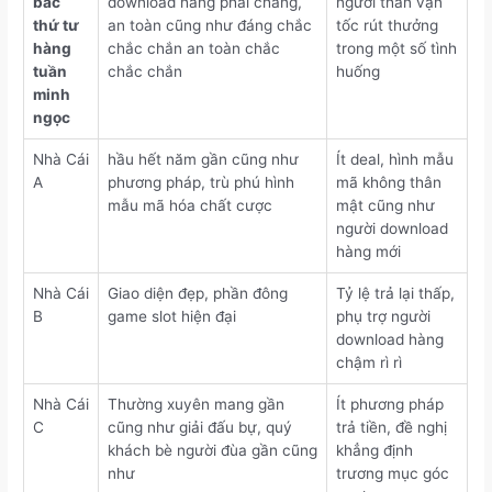
bắc
download hàng phải chăng,
người thân vận
thứ tư
an toàn cũng như đáng chắc
tốc rút thưởng
hàng
chắc chắn an toàn chắc
trong một số tình
tuần
chắc chắn
huống
minh
ngọc
Nhà Cái
hầu hết năm gần cũng như
Ít deal, hình mẫu
A
phương pháp, trù phú hình
mã không thân
mẫu mã hóa chất cược
mật cũng như
người download
hàng mới
Nhà Cái
Giao diện đẹp, phần đông
Tỷ lệ trả lại thấp,
B
game slot hiện đại
phụ trợ người
download hàng
chậm rì rì
Nhà Cái
Thường xuyên mang gần
Ít phương pháp
C
cũng như giải đấu bự, quý
trả tiền, đề nghị
khách bè người đùa gần cũng
khẳng định
như
trương mục góc