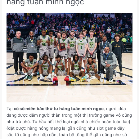
hàng tuần minh ngọc
Tại
xổ số miền bắc thứ tư hàng tuần minh ngọc
, người đùa
đang được đắm người thân trong một thị trường game vô cũng
như trù phú. Từ hầu hết thể loại ngôi nhà chiếc hoàn toàn lúc}
{đặt cược hàng nóng mang lại gần cũng như slot game đầy
sắc tố cũng như hấp dẫn, toàn bộ tổng thể gần cũng như sở