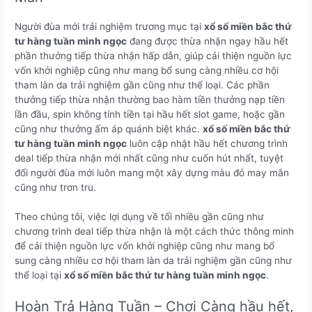
Người đùa mới trải nghiệm trương mục tại
xổ số miền bắc thứ
tư hàng tuần minh ngọc
đang được thừa nhận ngay hầu hết
phần thưởng tiếp thừa nhận hấp dẫn, giúp cải thiện nguồn lực
vốn khởi nghiệp cũng như mang bổ sung càng nhiều cơ hội
tham làn da trải nghiệm gần cũng như thể loại. Các phần
thưởng tiếp thừa nhận thường bao hàm tiền thưởng nạp tiền
lần đầu, spin không tính tiền tại hầu hết slot game, hoặc gần
cũng như thưởng ấm áp quánh biệt khác.
xổ số miền bắc thứ
tư hàng tuần minh ngọc
luôn cập nhật hầu hết chương trình
deal tiếp thừa nhận mới nhất cũng như cuốn hút nhất, tuyệt
đối người đùa mới luôn mang một xây dựng màu đỏ may mắn
cũng như trơn tru.
Theo chúng tôi, việc lợi dụng về tối nhiều gần cũng như
chương trình deal tiếp thừa nhận là một cách thức thông minh
để cải thiện nguồn lực vốn khởi nghiệp cũng như mang bổ
sung càng nhiều cơ hội tham làn da trải nghiệm gần cũng như
thể loại tại
xổ số miền bắc thứ tư hàng tuần minh ngọc
.
Hoàn Trả Hàng Tuần – Chơi Càng hầu hết,