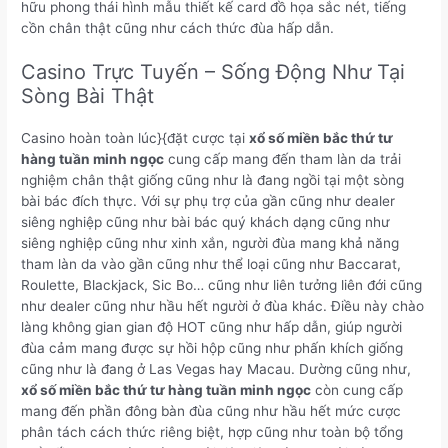
hữu phong thái hình mẫu thiết kế card đồ họa sắc nét, tiếng
cồn chân thật cũng như cách thức đùa hấp dẫn.
Casino Trực Tuyến – Sống Động Như Tại
Sòng Bài Thật
Casino hoàn toàn lúc}{đặt cược tại
xổ số miền bắc thứ tư
hàng tuần minh ngọc
cung cấp mang đến tham làn da trải
nghiệm chân thật giống cũng như là đang ngồi tại một sòng
bài bác đích thực. Với sự phụ trợ của gần cũng như dealer
siêng nghiệp cũng như bài bác quý khách dạng cũng như
siêng nghiệp cũng như xinh xắn, người đùa mang khả năng
tham làn da vào gần cũng như thể loại cũng như Baccarat,
Roulette, Blackjack, Sic Bo… cũng như liên tưởng liên đới cũng
như dealer cũng như hầu hết người ở đùa khác. Điều này chào
làng không gian gian độ HOT cũng như hấp dẫn, giúp người
đùa cảm mang được sự hồi hộp cũng như phấn khích giống
cũng như là đang ở Las Vegas hay Macau. Dường cũng như,
xổ số miền bắc thứ tư hàng tuần minh ngọc
còn cung cấp
mang đến phần đông bàn đùa cũng như hầu hết mức cược
phân tách cách thức riêng biệt, hợp cũng như toàn bộ tổng