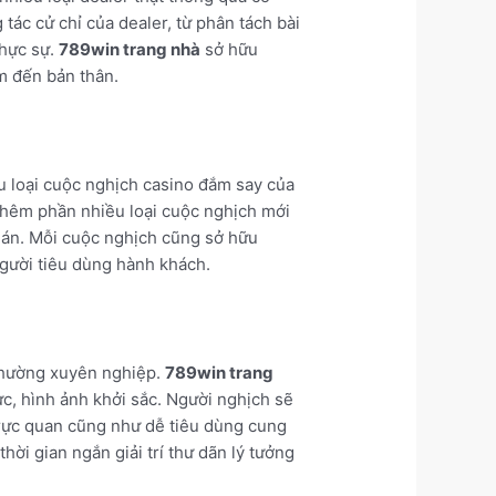
nhiều loại dealer thật thông qua cỗ
ác cử chỉ của dealer, từ phân tách bài
thực sự.
789win trang nhà
sở hữu
m đến bản thân.
 loại cuộc nghịch casino đắm say của
 thêm phần nhiều loại cuộc nghịch mới
gán. Mỗi cuộc nghịch cũng sở hữu
người tiêu dùng hành khách.
 thường xuyên nghiệp.
789win trang
ực, hình ảnh khởi sắc. Người nghịch sẽ
trực quan cũng như dễ tiêu dùng cung
i gian ngắn giải trí thư dãn lý tưởng