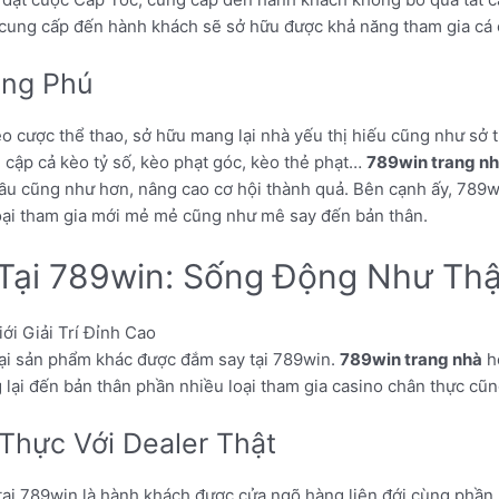
ệt đặt cược Cấp Tốc, cung cấp đến hành khách không bỏ qua tất 
 cung cấp đến hành khách sẽ sở hữu được khả năng tham gia cá 
ong Phú
 kèo cược thể thao, sở hữu mang lại nhà yếu thị hiếu cũng như s
ề cập cả kèo tỷ số, kèo phạt góc, kèo thẻ phạt…
789win trang n
 cũng như hơn, nâng cao cơ hội thành quả. Bên cạnh ấy, 789win 
loại tham gia mới mẻ mẻ cũng như mê say đến bản thân.
 Tại 789win: Sống Động Như Thậ
oại sản phẩm khác được đắm say tại 789win.
789win trang nhà
hợ
 lại đến bản thân phần nhiều loại tham gia casino chân thực cũ
Thực Với Dealer Thật