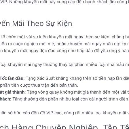
ện hoàn thanh toán cược hàng tuần, phần nhiều loại tháng, dấn 
hân VIP. Những khuyến mãi này cung cấp đến hành khách ấm cún
yến Mãi Theo Sự Kiện
tổ chức một vài sự kiện khuyến mãi ngay theo sự kiện, chẳng 
triển ra cuộc nghịch mới mẻ, hoặc khuyến mãi ngay nhân dịp kỷ
kiện khuyến mãi ngay độc đáo cũng như hấp dẫn để yêu ưng ý hà
ít loại khuyến mãi ngay thường thấy tại phần nhiều loại nhà mẫu
Tốc lần đầu:
Tặng Xác Suất khăng khăng trên số tiền nạp lần đầ
phần tiền cược thua trận đến bản thân.
t giá thành:
Tặng vòng quay không mất giá thành đến một vài t
khách:
Tặng thưởng đến phần nhiều loại con cái người trình diễn
ân sở hữu cấp đến độ VIP cao, cùng rất nhiều loại khuyến mãi vư