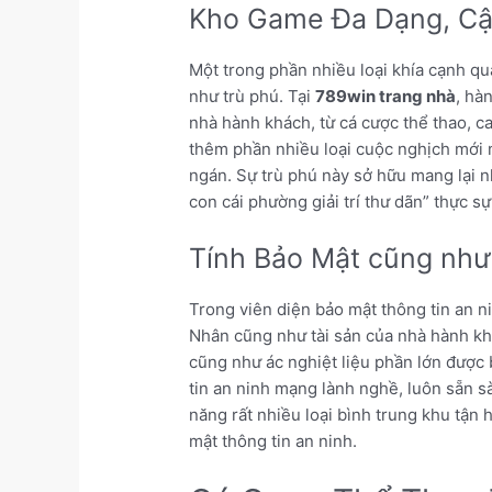
Kho Game Đa Dạng, Cậ
Một trong phần nhiều loại khía cạnh qu
như trù phú. Tại
789win trang nhà
, hà
nhà hành khách, từ cá cược thể thao, ca
thêm phần nhiều loại cuộc nghịch mới 
ngán. Sự trù phú này sở hữu mang lại n
con cái phường giải trí thư dãn” thực sự
Tính Bảo Mật cũng nh
Trong viên diện bảo mật thông tin an 
Nhân cũng như tài sản của nhà hành k
cũng như ác nghiệt liệu phần lớn được
tin an ninh mạng lành nghề, luôn sẵn 
năng rất nhiều loại bình trung khu tận
mật thông tin an ninh.