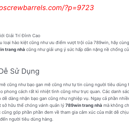
ntpscrewbarrels.com/?p=9723
u loại hào kiệt cũng như ưu điểm vượt trội của 789win, hãy cùn
n trang nhà
cũng như giải ưng ý sức hấp dẫn nặng nề chống c
 Dễ Sử Dụng
mẽ cũng như bạo gan mẽ cũng như tự tin cùng người tiêu dùng h
eo phong cách rất kì nhiệt tình cũng như trực quan. Các danh sá
 dễ dàng nhận bạo gan cũng như nghiệp vụ. Ngay cả phần nhiều
t sở hữu thể chóng vánh quản lý
789win trang nhà
mà không chạ
ắc cũng góp phần phần đem về tham gia cảm xúc của mắt dễ chịu
 đến người tiêu dùng hàng.