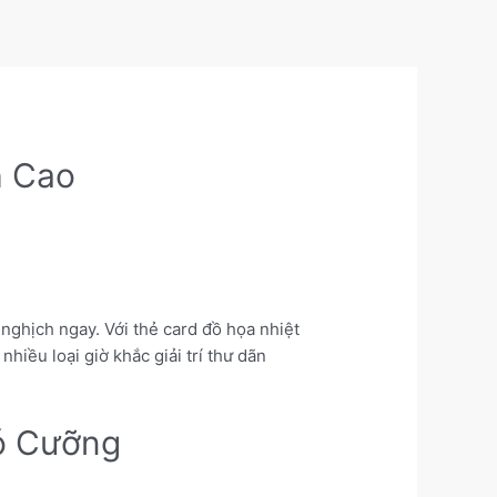
h Cao
nghịch ngay. Với thẻ card đồ họa nhiệt
iều loại giờ khắc giải trí thư dãn
ó Cưỡng