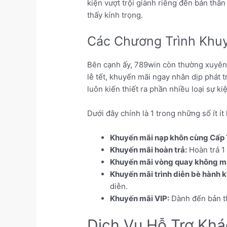
789win trang nhà
sở hữu một vài sự ki
kiện vượt trội giành riêng đến bản t
thấy kính trọng.
Các Chương Trình Khu
Bên cạnh ấy, 789win còn thường xuyên 
lễ tết, khuyến mãi ngay nhân dịp phát 
luôn kiến thiết ra phần nhiều loại sự 
Dưới đây chính là 1 trong những số ít 
Khuyến mãi nạp khôn cùng Cấp 
Khuyến mãi hoàn trả:
Hoàn trả 1 
Khuyến mãi vòng quay không mấ
Khuyến mãi trình diễn bè hành 
diễn.
Khuyến mãi VIP:
Dành đến bản th