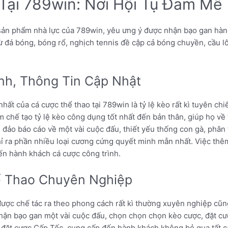
Tại 789win: Nơi Hội Tụ Đam Mê
i sản phẩm nhà lực của 789win, yêu ưng ý được nhận bạo gan hà
, từ đá bóng, bóng rổ, nghịch tennis đề cập cả bóng chuyền, cầu
nh, Thông Tin Cập Nhật
hất của cá cược thể thao tại 789win là tỷ lệ kèo rất kì tuyên c
chế tạo tỷ lệ kèo công dụng tốt nhất đến bản thân, giúp họ về
g đảo báo cáo về một vài cuộc đấu, thiết yếu thống con gà, phân 
ỉ ra phần nhiều loại cương cứng quyết minh mẫn nhất. Việc thêm
ến hành khách cá cược công trình.
ể Thao Chuyên Nghiệp
được chế tác ra theo phong cách rất kì thường xuyên nghiệp cũn
ận bạo gan một vài cuộc đấu, chọn chọn chọn kèo cược, đặt cư