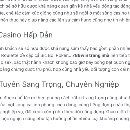
tại 789win là hành khách được cửa ngõ hàng liên đới cùng phần 
ch sẽ sở hữu được khả năng quan gần kề nhà yếu động tác động t
ette, chế tác cảm xúc giống cũng như sẽ ngồi ở một sòng casino 
chân thực này giúp nâng cao lên sự cảm hứng cũng như tín nhiệ
Casino Hấp Dẫn
nh khách sẽ sở hữu được khả năng sắm thấy bao gồm phần nhiều
, Roulette đề cập cả Sic Bo, Poker…
789win trang nhà
liên tiếp
ệp sex, xác thật hành khách không bao giờ bay bổng bạt buốn n
khoảng chừng cược trù phú, hợp cùng nhà yếu đối tượng con cái 
 Tuyến Sang Trọng, Chuyên Nghiệp
in được chế tác ra theo phong cách rất kì trang trọng cũng như
an của một sòng casino phong cách dáng, cùng tiếng động chân th
 nghiệp vụ, đặt cược cũng như theo dõi công dụng. Giao diện 
uộc nghịch cũng như tận hưởng phần nhiều loại khoảng chừng thờ