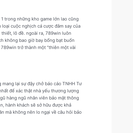
à 1 trong những kho game lớn lao cũng
 loại cuộc nghịch cá cược đắm say của
thiết, lô đề. ngoài ra, 789win luôn
ách không bao giờ bay bổng bạt buốn
 789win trở thành một “thiên một vài
ng mang lại sự đậy chở báo cáo TNHH Tư
hất để xác thật nhà yếu thương lượng
 ngũ hàng ngũ nhân viên bảo mật thông
in, hành khách sẽ sở hữu được khả
dãn mà không nên lo ngại về câu hỏi bảo