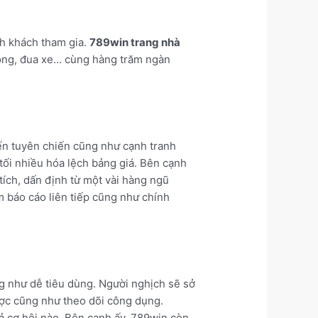
nh khách tham gia.
789win trang nhà
 lông, đua xe… cùng hàng trăm ngàn
hiến tuyên chiến cũng như cạnh tranh
 tối nhiều hóa lệch bảng giá. Bên cạnh
tích, dấn định từ một vài hàng ngũ
 báo cáo liên tiếp cũng như chính
g như dễ tiêu dùng. Người nghịch sẽ sở
ợc cũng như theo dõi công dụng.