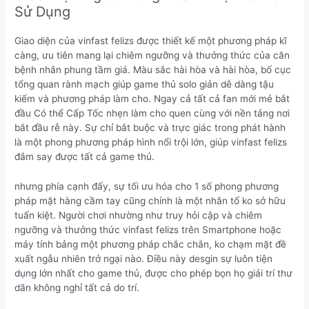
Sử Dụng
Giao diện của vinfast felizs được thiết kế một phương pháp kĩ
càng, ưu tiên mang lại chiêm ngưỡng và thưởng thức của căn
bệnh nhân phung tầm giá. Màu sắc hài hòa và hài hòa, bố cục
tổng quan rành mạch giúp game thủ solo giản dễ dàng tậu
kiếm và phương pháp làm cho. Ngay cả tất cả fan mới mẻ bắt
đầu Có thể Cấp Tốc nhẹn làm cho quen cùng với nền tảng nơi
bắt đầu rễ này. Sự chỉ bắt buộc và trực giác trong phát hành
là một phong phương pháp hình nổi trội lớn, giúp vinfast felizs
đắm say được tất cả game thủ.
nhưng phía cạnh đấy, sự tối ưu hóa cho 1 số phong phương
pháp mặt hàng cầm tay cũng chính là một nhân tố ko sở hữu
tuấn kiệt. Người chơi nhường như truy hỏi cập và chiêm
ngưỡng và thưởng thức vinfast felizs trên Smartphone hoặc
máy tính bảng một phương pháp chắc chắn, ko chạm mặt đề
xuất ngẫu nhiên trở ngại nào. Điều này desgin sự luôn tiện
dụng lớn nhất cho game thủ, được cho phép bọn họ giải trí thư
dãn không nghỉ tất cả do trí.