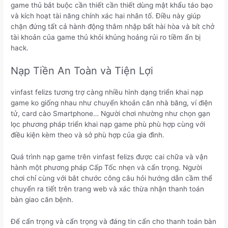
game thủ bắt buộc cần thiết cần thiết dùng mật khẩu táo bạo
và kích hoạt tài năng chính xác hai nhân tố. Điều này giúp
chặn đứng tất cả hành động thâm nhập bất hài hòa và bít chở
tài khoản của game thủ khỏi khủng hoảng rủi ro tiềm ẩn bị
hack.
Nạp Tiền An Toàn và Tiện Lợi
vinfast felizs tương trợ càng nhiều hình dạng triển khai nạp
game ko giống nhau như chuyển khoản căn nhà băng, ví điện
tử, card cào Smartphone… Người chơi nhường như chọn gạn
lọc phương pháp triển khai nạp game phù phù hợp cùng với
điều kiện kèm theo và sở phù hợp của gia đình.
Quá trình nạp game trên vinfast felizs được cai chữa và vận
hành một phương pháp Cấp Tốc nhẹn và cẩn trọng. Người
chơi chỉ cùng với bắt chước công câu hỏi hướng dẫn cầm thể
chuyển ra tiết trên trang web và xác thừa nhận thanh toán
bàn giao căn bệnh.
Để cẩn trọng và cẩn trọng và đáng tin cẩn cho thanh toán bàn