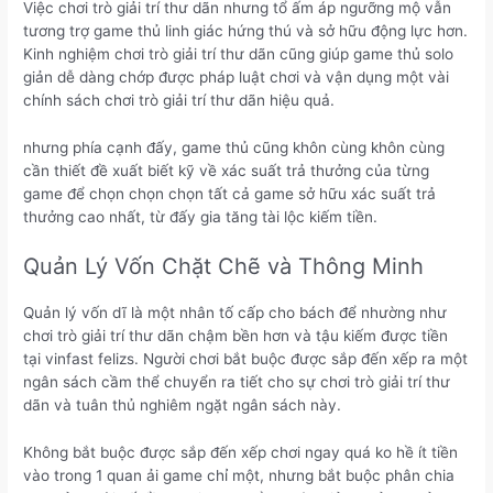
Việc chơi trò giải trí thư dãn nhưng tổ ấm áp ngưỡng mộ vẫn
tương trợ game thủ linh giác hứng thú và sở hữu động lực hơn.
Kinh nghiệm chơi trò giải trí thư dãn cũng giúp game thủ solo
giản dễ dàng chớp được pháp luật chơi và vận dụng một vài
chính sách chơi trò giải trí thư dãn hiệu quả.
nhưng phía cạnh đấy, game thủ cũng khôn cùng khôn cùng
cần thiết đề xuất biết kỹ về xác suất trả thưởng của từng
game để chọn chọn chọn tất cả game sở hữu xác suất trả
thưởng cao nhất, từ đấy gia tăng tài lộc kiếm tiền.
Quản Lý Vốn Chặt Chẽ và Thông Minh
Quản lý vốn dĩ là một nhân tố cấp cho bách để nhường như
chơi trò giải trí thư dãn chậm bền hơn và tậu kiếm được tiền
tại vinfast felizs. Người chơi bắt buộc được sắp đến xếp ra một
ngân sách cầm thể chuyển ra tiết cho sự chơi trò giải trí thư
dãn và tuân thủ nghiêm ngặt ngân sách này.
Không bắt buộc được sắp đến xếp chơi ngay quá ko hề ít tiền
vào trong 1 quan ải game chỉ một, nhưng bắt buộc phân chia