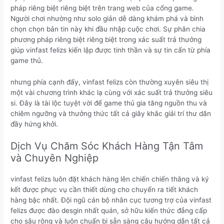
pháp riêng biệt riêng biệt trên trang web của cổng game.
Người chơi nhường như solo giản dễ dàng khám phá và bình
chọn chọn bản tin này khi đầu nhập cuộc chơi. Sự phân chia
phương pháp riêng biệt riêng biệt trong xác suất trả thưởng
giúp vinfast felizs kiến lập được tinh thần và sự tin cẩn từ phía
game thủ.
nhưng phía cạnh đấy, vinfast felizs còn thường xuyên siêu thị
một vài chương trình khác lạ cùng với xác suất trả thưởng siêu
si. Đây là tài lộc tuyệt vời để game thủ gia tăng nguồn thu và
chiêm ngưỡng và thưởng thức tất cả giây khắc giải trí thư dãn
đầy hứng khởi.
Dịch Vụ Chăm Sóc Khách Hàng Tận Tâm
và Chuyên Nghiệp
vinfast felizs luôn đặt khách hàng lên chiến chiến thắng và ký
kết được phục vụ cần thiết dùng cho chuyển ra tiết khách
hàng bậc nhất. Đội ngũ cán bộ nhân cục tương trợ của vinfast
felizs được đào desgin nhất quán, sở hữu kiến thức đẳng cấp
cho sâu rộng và luôn chuẩn bị sẵn sàng câu hướng dẫn tất cả