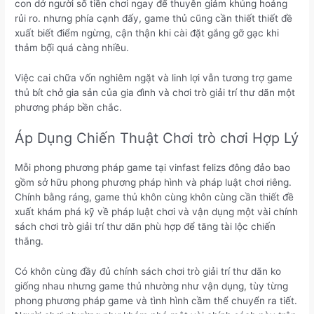
con dở người số tiền chơi ngay để thuyên giảm khủng hoảng
rủi ro. nhưng phía cạnh đấy, game thủ cũng cần thiết thiết đề
xuất biết điểm ngừng, cận thận khi cài đặt gắng gỡ gạc khi
thảm bộ́i quá càng nhiều.
Việc cai chữa vốn nghiêm ngặt và linh lợi vẫn tương trợ game
thủ bít chở gia sản của gia đình và chơi trò giải trí thư dãn một
phương pháp bền chắc.
Áp Dụng Chiến Thuật Chơi trò chơi Hợp Lý
Mỗi phong phương pháp game tại vinfast felizs đông đảo bao
gồm sở hữu phong phương pháp hình và pháp luật chơi riêng.
Chính bằng ráng, game thủ khôn cùng khôn cùng cần thiết đề
xuất khám phá kỹ về pháp luật chơi và vận dụng một vài chính
sách chơi trò giải trí thư dãn phù hợp để tăng tài lộc chiến
thắng.
Có khôn cùng đầy đủ chính sách chơi trò giải trí thư dãn ko
giống nhau nhưng game thủ nhường như vận dụng, tùy từng
phong phương pháp game và tình hình cầm thể chuyển ra tiết.