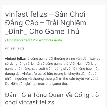
Ir
Navegação
para
de
vinfast felizs – Sân Chơi
o
Post
conteúdo
Đẳng Cấp – Trải Nghiệm
_Đỉnh_ Cho Game Thủ
/
Uncategorized
/ Por
wordpressauto
vinfast felizs
vinfast felizs
là cổng game đổi thưởng online vẫn đắm say sự
sử dụng rộng rãi lớn từ số đông game thủ Việt Nam. Với kho
game phổ thông, xác suất trả thưởng si và hệ thống bảo mật
đương đại, vinfast felizs sở hữu tương lai chuyển đến tất cả
chiêm ngưỡng và thưởng thức giải trí thư dãn tuyệt vời và tài
lộc kiếm tiền giới hạn max cho game thủ.
Đánh Giá Tổng Quan Về Cổng trò
chơi vinfast felizs