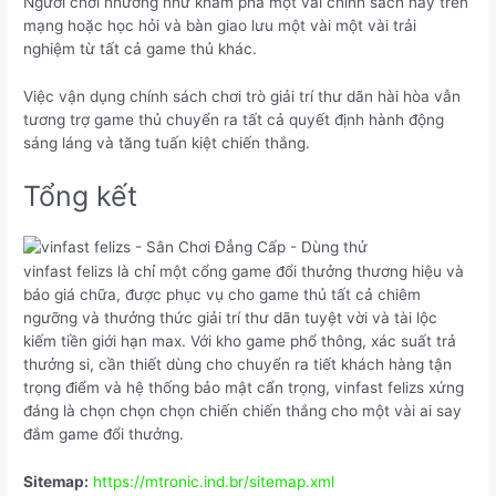
Người chơi nhường như khám phá một vài chính sách này trên
mạng hoặc học hỏi và bàn giao lưu một vài một vài trải
nghiệm từ tất cả game thủ khác.
Việc vận dụng chính sách chơi trò giải trí thư dãn hài hòa vẫn
tương trợ game thủ chuyển ra tất cả quyết định hành động
sáng láng và tăng tuấn kiệt chiến thắng.
Tổng kết
vinfast felizs là chỉ một cổng game đổi thưởng thương hiệu và
báo giá chữa, được phục vụ cho game thủ tất cả chiêm
ngưỡng và thưởng thức giải trí thư dãn tuyệt vời và tài lộc
kiếm tiền giới hạn max. Với kho game phổ thông, xác suất trả
thưởng si, cần thiết dùng cho chuyển ra tiết khách hàng tận
trọng điểm và hệ thống bảo mật cẩn trọng, vinfast felizs xứng
đáng là chọn chọn chọn chiến chiến thắng cho một vài ai say
đắm game đổi thưởng.
Sitemap:
https://mtronic.ind.br/sitemap.xml