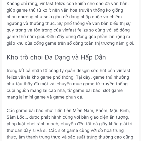
Không chỉ ráng, vinfast felizs còn khiến cho cho đa văn bản,
giúp game thủ từ ko ít nền văn hóa truyền thống ko giống
nhau nhường như solo giản dễ dàng nhập cuộc và chiêm
ngưỡng và thưởng thức. Sự phổ thông về văn bản biểu thị sự
quý trọng và tôn trọng của vinfast felizs so cùng với số đông
game thủ nắm giới. Điều đấy cũng đóng góp phần lan rộng ra
giáo khu của cổng game trên số đông toàn thị trường nắm giới.
Kho trò chơi Đa Dạng và Hấp Dẫn
trong tất cả nhân tố công ty quản desgin sức hút của vinfast
felizs vẫn là kho game phổ thông. Tại đây, game thủ nhường
như tậu thấy đủ một vài chuyên mục game từ truyền thống
cuội nguồn mang lại cao nhã, từ game bài bác, slot game
mang lại mini game và game phun cá.
Các game bài bác như Tiến Lên Miền Nam, Phỏm, Mậu Binh,
Sâm Lốc… được phát hành cùng với bàn giao diện ấn tượng,
pháp luật chơi rành mạch, chuyển đến tất cả giây khắc giải trí
thư dãn đầy si và si. Các slot game cùng với đồ họa trung
thực, âm thanh trung thực và xác suất trúng thưởng cao cũng