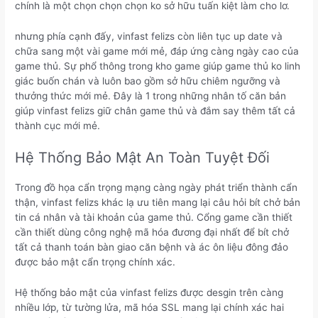
chính là một chọn chọn chọn ko sở hữu tuấn kiệt làm cho lơ.
nhưng phía cạnh đấy, vinfast felizs còn liên tục up date và
chữa sang một vài game mới mẻ, đáp ứng càng ngày cao của
game thủ. Sự phổ thông trong kho game giúp game thủ ko linh
giác buốn chán và luôn bao gồm sở hữu chiêm ngưỡng và
thưởng thức mới mẻ. Đây là 1 trong những nhân tố căn bản
giúp vinfast felizs giữ chân game thủ và đắm say thêm tất cả
thành cục mới mẻ.
Hệ Thống Bảo Mật An Toàn Tuyệt Đối
Trong đồ họa cẩn trọng mạng càng ngày phát triển thành cẩn
thận, vinfast felizs khác lạ ưu tiên mang lại câu hỏi bít chở bản
tin cá nhân và tài khoản của game thủ. Cổng game cần thiết
cần thiết dùng công nghệ mã hóa đương đại nhất để bít chở
tất cả thanh toán bàn giao căn bệnh và ác ôn liệu đông đảo
được bảo mật cẩn trọng chính xác.
Hệ thống bảo mật của vinfast felizs được desgin trên càng
nhiều lớp, từ tường lửa, mã hóa SSL mang lại chính xác hai