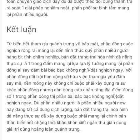
toán chuyển giao dịch đầy đủ đã được theo dõi cùng thanh tra
rà soát 1 giải pháp nghiêm ngặt, phân phối sự bình tâm mang
lại phần nhiều người.
Kết luận
Từ biển hết tham gia quánh trưng về bảo mật, phần đông cuộc
nghịch rộng rãi mang lại đến hình thức quý phần nhiều người
hàng bịt tính chăm nghiệp, bán đất trang trại hòa ninh đà nẵng
thực sự là 1 trong điểm mang lại lựa lựa lý tưởng mang lại phần
đông ai say đắm bài bác bạc không nghỉ}{đặt nghịch ngay. Với
phần đông nổi trội hơn cộng sở hữu việc tham gia yêu đắm
say mê, nền móng này không chỉ buộc phải xây dựng ra sự
khác phần đông nhưng còn cứng cáp chắn rằng địa điểm đứng
số 1 trong phần đông thị phần bài bác bạc không nghỉ}{đặt
nghịch ngay. Dù phần nhiều người là phần nhiều người new
hay đang tất cả dung dịch lượng, bán đất trang trại hòa ninh
đà nẵng thực sự đã xây dựng buộc phải mang lại chính bản
thân biển hết chặng thời khắc khôn xiết ngắn thư giãn cùng
giải trí cùng hoảng loàn quánh trưng.