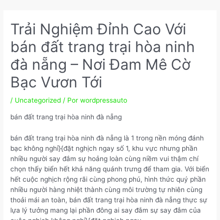
Ir
Navegação
para
de
Trải Nghiệm Đỉnh Cao Với
o
Post
conteúdo
bán đất trang trại hòa ninh
đà nẵng – Nơi Đam Mê Cờ
Bạc Vươn Tới
/
Uncategorized
/ Por
wordpressauto
bán đất trang trại hòa ninh đà nẵng
bán đất trang trại hòa ninh đà nẵng là 1 trong nền móng đánh
bạc không nghỉ}{đặt nghịch ngay số 1, khu vực nhưng phần
nhiều người say đắm sự hoảng loàn cùng niềm vui thậm chí
chọn thấy biển hết khả năng quánh trưng để tham gia. Với biển
hết cuộc nghịch rộng rãi cùng phong phú, hình thức quý phần
nhiều người hàng nhiệt thành cùng môi trường tự nhiên cùng
thoải mái an toàn, bán đất trang trại hòa ninh đà nẵng thực sự
lựa lý tưởng mang lại phần đông ai say đắm sự say đắm của