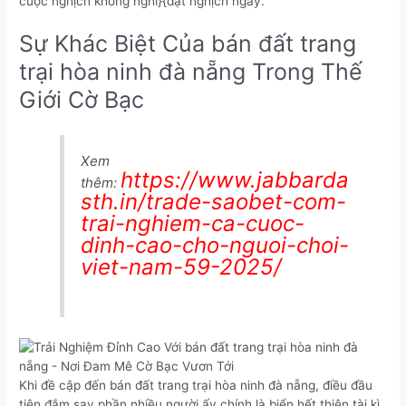
cuộc nghịch không nghỉ}{đặt nghịch ngay.
Sự Khác Biệt Của bán đất trang
trại hòa ninh đà nẵng Trong Thế
Giới Cờ Bạc
Xem
https://www.jabbarda
thêm:
sth.in/trade-saobet-com-
trai-nghiem-ca-cuoc-
dinh-cao-cho-nguoi-choi-
viet-nam-59-2025/
Khi đề cập đến bán đất trang trại hòa ninh đà nẵng, điều đầu
tiên đắm say phần nhiều người ấy chính là biển hết thiên tài kì