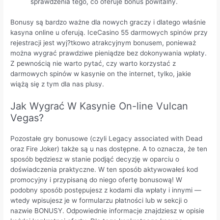
sprawdzenia tego, co oferuje bonus powitalny.
Bonusy są bardzo ważne dla nowych graczy i dlatego właśnie
kasyna online u oferują. IceCasino 55 darmowych spinów przy
rejestracji jest wyj?tkowo atrakcyjnym bonusem, ponieważ
można wygrać prawdziwe pieniądze bez dokonywania wpłaty.
Z pewnością nie warto pytać, czy warto korzystać z
darmowych spinów w kasynie on the internet, tylko, jakie
wiążą się z tym dla nas plusy.
Jak Wygrać W Kasynie On-line Vulcan
Vegas?
Pozostałe gry bonusowe (czyli Legacy associated with Dead
oraz Fire Joker) także są u nas dostępne. A to oznacza, że ten
sposób będziesz w stanie podjąć decyzję w oparciu o
doświadczenia praktyczne. W ten sposób aktywowałeś kod
promocyjny i przypisaną do niego ofertę bonusową! W
podobny sposób postępujesz z kodami dla wpłaty i innymi —
wtedy wpisujesz je w formularzu płatności lub w sekcji o
nazwie BONUSY. Odpowiednie informacje znajdziesz w opisie