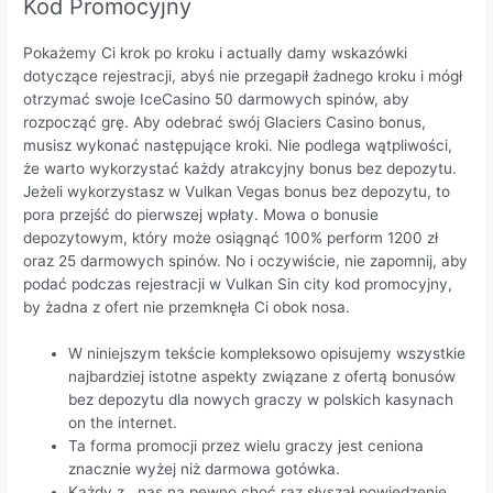
Kod Promocyjny
Pokażemy Ci krok po kroku i actually damy wskazówki
dotyczące rejestracji, abyś nie przegapił żadnego kroku i mógł
otrzymać swoje IceCasino 50 darmowych spinów, aby
rozpocząć grę. Aby odebrać swój Glaciers Casino bonus,
musisz wykonać następujące kroki. Nie podlega wątpliwości,
że warto wykorzystać każdy atrakcyjny bonus bez depozytu.
Jeżeli wykorzystasz w Vulkan Vegas bonus bez depozytu, to
pora przejść do pierwszej wpłaty. Mowa o bonusie
depozytowym, który może osiągnąć 100% perform 1200 zł
oraz 25 darmowych spinów. No i oczywiście, nie zapomnij, aby
podać podczas rejestracji w Vulkan Sin city kod promocyjny,
by żadna z ofert nie przemknęła Ci obok nosa.
W niniejszym tekście kompleksowo opisujemy wszystkie
najbardziej istotne aspekty związane z ofertą bonusów
bez depozytu dla nowych graczy w polskich kasynach
on the internet.
Ta forma promocji przez wielu graczy jest ceniona
znacznie wyżej niż darmowa gotówka.
Każdy z . nas na pewno choć raz słyszał powiedzenie,