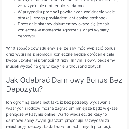
że w życiu nie mother nic za darmo.
W przypadku promocji powitalnych znajdziecie wiele
atrakcji, czego przykładem jest casino cashback.
Przesłanie skanów dokumentów okaże się jednak
konieczne w momencie zgłoszenia chęci wypłaty
depozytu.
W 10 sposób dowiadujemy się, że aby móc wypłacić bonus
oraz wygraną z promocji, konieczne będzie obrócenie całą
kwotą uzyskanej promocji 10 razy. Innymi słowy, będziemy
musieli wydać na grę w kasynie a thousand złotych.
Jak Odebrać Darmowy Bonus Bez
Depozytu?
Ich ogromną zaletą jest fakt, iż bez potrzeby wydawania
własnych środków można zagrać um mniejsze bądź większe
pieniądze w kasynie online. Warto wiedzieć, że kasyno
darmowe spiny swym graczom proponuje zazwyczaj za
rejestrację, depozyt bądź też w ramach innych promocji.