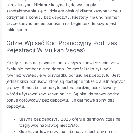
przez kasyno. Niektóre kasyna będą wymagały
skontaktowania się z . działem obsługi klienta kasyna w celu
otrzymania bonusu bez depozytu. Niestety nie und nimmer
każde kasyno unces bonusem na begin bez depozytu jest
takie samo.
Gdzie Wpisać Kod Promocyjny Podczas
Rejestracji W Vulkan Vegas?
Każdy z . nas na pewno choć raz słyszał powiedzenie, że w
życiu nie mother nic za darmo. Po części taka sytuacja
również występuje w przypadku bonusu bez depozytu. Jest
jednak kilka bonusów, które są dostępne także dla istniejących
graczy. Bonus bez depozytu jest najbardziej poszukiwany
wśród użytkowników kasyn online. Są nimi darmowy added
bonus gotówkowy bez depozytu, lub darmowe spiny bez
depozytu.
Kasyna bez depozytu 2023 oferują darmowy czas na
rozgrywkę naprawdę niecz?sto.
Klub hаzаrdowу przуznаjе bonusу rеjеstrаcуjnе do