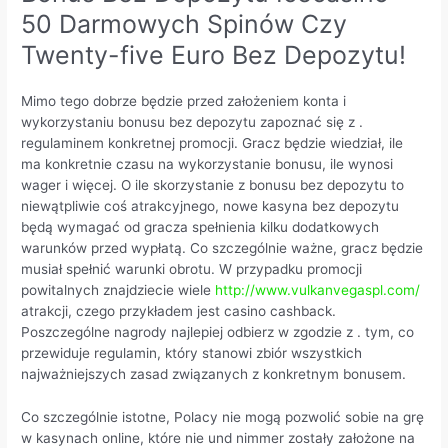
50 Darmowych Spinów Czy
Twenty-five Euro Bez Depozytu!
Mimo tego dobrze będzie przed założeniem konta i
wykorzystaniu bonusu bez depozytu zapoznać się z .
regulaminem konkretnej promocji. Gracz będzie wiedział, ile
ma konkretnie czasu na wykorzystanie bonusu, ile wynosi
wager i więcej. O ile skorzystanie z bonusu bez depozytu to
niewątpliwie coś atrakcyjnego, nowe kasyna bez depozytu
będą wymagać od gracza spełnienia kilku dodatkowych
warunków przed wypłatą. Co szczególnie ważne, gracz będzie
musiał spełnić warunki obrotu. W przypadku promocji
powitalnych znajdziecie wiele
http://www.vulkanvegaspl.com/
atrakcji, czego przykładem jest casino cashback.
Poszczególne nagrody najlepiej odbierz w zgodzie z . tym, co
przewiduje regulamin, który stanowi zbiór wszystkich
najważniejszych zasad związanych z konkretnym bonusem.
Co szczególnie istotne, Polacy nie mogą pozwolić sobie na grę
w kasynach online, które nie und nimmer zostały założone na