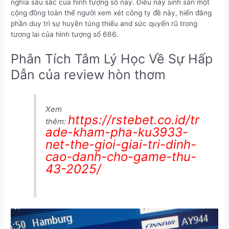
nghĩa sâu sắc của hình tượng số này. Điều này sinh sản một
cộng đồng toàn thể người xem xét công ty đề này, hiến đâng
phần duy trì sự huyền túng thiếu and sức quyến rũ trong
tương lai của hình tượng số 666.
Phân Tích Tâm Lý Học Về Sự Hấp
Dẫn của review hòn thơm
Xem
https://rstebet.co.id/tr
thêm:
ade-kham-pha-ku3933-
net-the-gioi-giai-tri-dinh-
cao-danh-cho-game-thu-
43-2025/