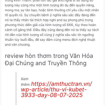
trong Kinh Thánh. phần lớn tác giả and nghệ sĩ sử dụng số
lượng này cũng như một hình tượng ẩn dụ đến quyền năng,
mong mơ, sự tàn bạo, hoặc bình thường chỉ yêu cầu một nhân
tố quyến rũ. Sự chuyển bệnh ý nghĩa sâu sắc đấy đang đến
nó ta thấy nhân tài thích hợp nghi and sự phong phú trong
phương thức diễn giải của hình tượng số 666, tùy theo hoàn
cảnh cố gắng thể. Điều đây cũng đang đến nó ta thấy sự tách
rời dần của hình tượng số cùng ý nghĩa sâu sắc tín ngưỡng
thuần túy buổi đầu, để say đắm cùng menu đích nghệ thuật
and văn chương.
review hòn thơm trong Văn Hóa
Đại Chúng and Truyền Thông
Xem
https://amthuctran.vn/
thêm:
wp-article/thu-vi-kubet-
3933-day-08-07-2025