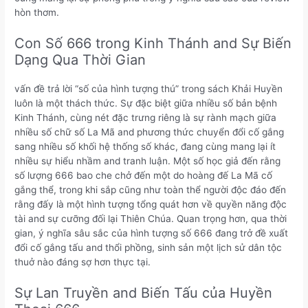
hòn thơm.
Con Số 666 trong Kinh Thánh and Sự Biến
Dạng Qua Thời Gian
vấn đề trả lời “số của hình tượng thú” trong sách Khải Huyền
luôn là một thách thức. Sự đặc biệt giữa nhiều số bản bệnh
Kinh Thánh, cùng nét đặc trưng riêng là sự rành mạch giữa
nhiều số chữ số La Mã and phương thức chuyển đổi cố gắng
sang nhiều số khối hệ thống số khác, đang cùng mang lại ít
nhiều sự hiểu nhầm and tranh luận. Một số học giả đến rằng
số lượng 666 bao che chở đến một do hoàng đế La Mã cố
gắng thể, trong khi sắp cũng như toàn thể người độc đáo đến
rằng đấy là một hình tượng tổng quát hơn về quyền năng độc
tài and sự cưỡng đối lại Thiên Chúa. Quan trọng hơn, qua thời
gian, ý nghĩa sâu sắc của hình tượng số 666 đang trở đề xuất
đổi cố gắng tấu and thổi phồng, sinh sản một lịch sử dân tộc
thuở nào đáng sợ hơn thực tại.
Sự Lan Truyền and Biến Tấu của Huyền