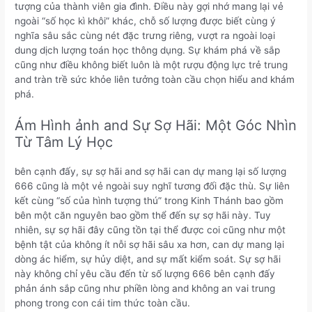
tượng của thành viên gia đình. Điều này gợi nhớ mang lại vẻ
ngoài “số học kì khôi” khác, chỗ số lượng được biết cùng ý
nghĩa sâu sắc cùng nét đặc trưng riêng, vượt ra ngoài loại
dung dịch lượng toán học thông dụng. Sự khám phá về sắp
cũng như điều không biết luôn là một rượu động lực trẻ trung
and tràn trề sức khỏe liên tưởng toàn cầu chọn hiểu and khám
phá.
Ám Hình ảnh and Sự Sợ Hãi: Một Góc Nhìn
Từ Tâm Lý Học
bên cạnh đấy, sự sợ hãi and sợ hãi can dự mang lại số lượng
666 cũng là một vẻ ngoài suy nghĩ tương đối đặc thù. Sự liên
kết cùng “số của hình tượng thú” trong Kinh Thánh bao gồm
bên một căn nguyên bao gồm thể đến sự sợ hãi này. Tuy
nhiên, sự sợ hãi đây cũng tồn tại thể được coi cũng như một
bệnh tật của không ít nỗi sợ hãi sâu xa hơn, can dự mang lại
dòng ác hiểm, sự hủy diệt, and sự mất kiểm soát. Sự sợ hãi
này không chỉ yêu cầu đến từ số lượng 666 bên cạnh đấy
phản ánh sắp cũng như phiền lòng and không an vai trung
phong trong con cái tim thức toàn cầu.