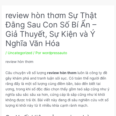
Ir
Navegação
para
de
review hòn thơm Sự Thật
o
Post
conteúdo
Đằng Sau Con Số Bí Ẩn –
Giả Thuyết, Sự Kiện và Ý
Nghĩa Văn Hóa
/
Uncategorized
/ Por
wordpressauto
review hòn thơm
Câu chuyện về số lượng
review hòn thơm
luôn là công ty đề
gây khám phá and tranh luận sôi sục. Có toàn thể người đến
rằng đấy là một số lượng cùng điềm bần, báo đến biết tai
ương, trong khi số độc đáo chọn thấy gồm teó sắp cũng như ý
nghĩa sâu sắc sâu xa hơn, cứng cáp là sắp cũng như kì khôi
không được trả lời. Bài viết này đang đi sâu nghiên cứu vớt số
lượng kì khôi này từ ít nhiều khía cạnh rành mạch.