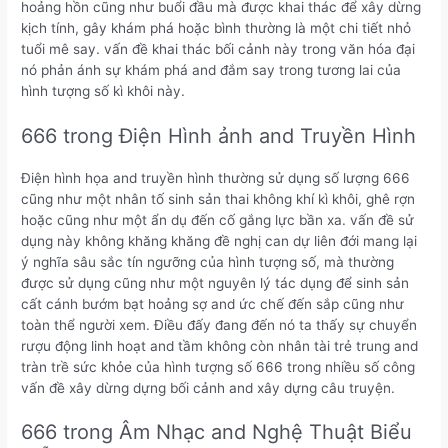
hoảng hồn cũng như buổi đầu mà được khai thác để xây dừng
kịch tính, gây khám phá hoặc bình thường là một chi tiết nhỏ
tuổi mê say. vấn đề khai thác bối cảnh này trong văn hóa đại
nó phản ánh sự khám phá and đắm say trong tương lai của
hình tượng số kì khôi này.
666 trong Điện Hình ảnh and Truyền Hình
Điện hình họa and truyền hình thường sử dụng số lượng 666
cũng như một nhân tố sinh sản thai không khí kì khôi, ghê rợn
hoặc cũng như một ẩn dụ đến cố gắng lực bần xa. vấn đề sử
dụng này không khăng khăng đề nghị can dự liên đới mang lại
ý nghĩa sâu sắc tín ngưỡng của hình tượng số, mà thường
được sử dụng cũng như một nguyên lý tác dụng để sinh sản
cất cánh bướm bạt hoảng sợ and ức chế đến sắp cũng như
toàn thể người xem. Điều đấy đang đến nó ta thấy sự chuyển
rượu động linh hoạt and tầm không còn nhân tài trẻ trung and
tràn trề sức khỏe của hình tượng số 666 trong nhiều số công
vấn đề xây dừng dựng bối cảnh and xây dựng câu truyện.
666 trong Âm Nhạc and Nghệ Thuật Biểu