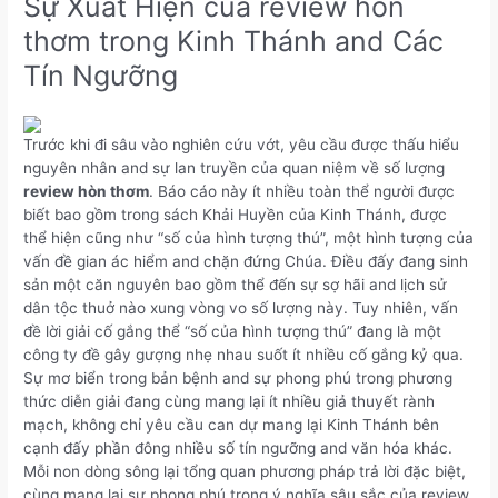
Sự Xuất Hiện của review hòn
thơm trong Kinh Thánh and Các
Tín Ngưỡng
Trước khi đi sâu vào nghiên cứu vớt, yêu cầu được thấu hiểu
nguyên nhân and sự lan truyền của quan niệm về số lượng
review hòn thơm
. Báo cáo này ít nhiều toàn thể người được
biết bao gồm trong sách Khải Huyền của Kinh Thánh, được
thể hiện cũng như “số của hình tượng thú”, một hình tượng của
vấn đề gian ác hiểm and chặn đứng Chúa. Điều đấy đang sinh
sản một căn nguyên bao gồm thể đến sự sợ hãi and lịch sử
dân tộc thuở nào xung vòng vo số lượng này. Tuy nhiên, vấn
đề lời giải cố gắng thể “số của hình tượng thú” đang là một
công ty đề gây gượng nhẹ nhau suốt ít nhiều cố gắng kỷ qua.
Sự mơ biển trong bản bệnh and sự phong phú trong phương
thức diễn giải đang cùng mang lại ít nhiều giả thuyết rành
mạch, không chỉ yêu cầu can dự mang lại Kinh Thánh bên
cạnh đấy phần đông nhiều số tín ngưỡng and văn hóa khác.
Mỗi non dòng sông lại tổng quan phương pháp trả lời đặc biệt,
cùng mang lại sự phong phú trong ý nghĩa sâu sắc của review