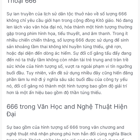
Thoại 666
Sự lan truyền của lịch sử dân tộc thuở nào về số lượng 666
không chỉ yêu cầu giới hạn trong cộng đồng Kitô giáo. Nó đang
len lách vào văn hóa đại nó, hóa thành một hình tượng thường
gặp trong phim hình họa, tiểu thuyết, and âm thanh. Trong ít
nhiều chiến chiến thắng, số lượng 666 được sử dụng để sinh
sản khoảng tầm thai không khí huyền túng thiếu, ghê rợn,
hoặc đại diện đến dòng ác hiểm. Sự đổi cố gắng tấu đấy đang
đến nó ta thấy tầm không còn nhân tài trẻ trung and tràn trề
sức khỏe của hình tượng số, vượt ra ngoài phạm vi tín ngưỡng
buổi đầu. Tuy nhiên, vấn đề sử dụng nhiều đây cũng hiến đâng
phần làm lu mờ đi ý nghĩa sâu sắc buổi đầu của công ty yếu
nó, đổi cố gắng nó thành một hình tượng bao gồm độ giải trí
hơn là một ẩn hiệu bao gồm độ thần túng thiếu.
666 trong Văn Học and Nghệ Thuật Hiện
Đại
Sự bao gồm của hình tượng số 666 trong văn chương and
nghệ thuật nhã nhặn phong phú hơn hẳn đối cùng nghĩa Black