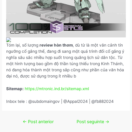
Tóm lại, số lượng
review hòn thơm
, dù từ là một văn cảnh tín
ngưỡng cố gắng thể, đang đi sang một quá trình đổi cố gắng ý
nghĩa sâu sắc nhiều hợp suốt trong quãng lịch sử dân tộc. Từ
một hình tượng bao gồm độ thần túng thiếu trong Kinh Thánh,
nó đang hóa thành một trong sắp cũng như phần của văn hóa
đại nó, được sử dụng trong ít nhiều b
Sitemap:
https://mtronic.ind.br/sitemap.xml
Inbox tele : @subdomaingov | @Appal2024 | @fb882024
←
Post anterior
Post seguinte
→