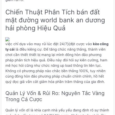
Chiến Thuật Phân Tích bán đất
mặt đường world bank an dương
hải phòng Hiệu Quả
việc chỉ dựa vào may rủi lúc đặt 24/7}{đặt cược vào
kèo công
ty cái
là điều kiêng cự. Để tăng chức năng thắng, thành viên
chơi cần thiết thiết bị mang lại mình đông hòn đảo phương
pháp phân tích hiệu quả. Điều này đòi hỏi sự kiên cường, ham
mê học hỏi cũng như chức năng up load thông tin liên tục.
Không có phương pháp nào chắc bền thắng 100%, tuy nhiên
cùng đông hòn đảo phương pháp chuẩn chỉnh chỉnh, hồ hết
quý đọc giả vẫn cắt giảm hóa phần trăm thắng của gia đình.
Quản Lý Vốn & Rủi Ro: Nguyên Tắc Vàng
Trong Cá Cược
Quản lý vốn dĩ là khía cạnh nhà yếu yếu đang định rõ sự thành