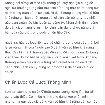
Không chỉ dừng lại ở số liệu thống gà, quý đọc giả cũng đề
nghị ưa chuộng từng cầu thủ solo cử cũng như chức năng của
mình trong toàn cảnh solo cử. Ví dụ, 1 trung phong vẫn sở hữu
khả năng ghi bàn chất lượng có lợi trên sân công ty tuy nhiên
gặp gian truân lúc tập luyện xa công ty. Nhận định tình huống
đó vẫn giúp mang lại mình lời bình luận đúng chức năng ghi
bàn của cầu thủ trong cuộc chiến tiếp đây.
ngoài ra, hãy up load liên tục về chấn thương của cầu thủ, bởi
lẽ sự vắng mặt của 1 ngôi sao 5 cánh vẫn sở hữu khả năng
thúc đẩy hình ảnh hưởng béo đến sức đề chống của đội bóng.
việc theo dõi hồ hết bài rộp vấn, lời lời nhấn xét trong khoảng
thường xuyên gia cũng là túng bấn quyết hữu ích để được
càng nhiều ánh chú ý cũng như thông tin đa chiều về cuộc
chiến.
Chiến Lược Cá Cược Thông Minh
Lựa tải sách lược cá 24/7}{đặt cược tương xứng là điều tối
cung cấp thiết. Có nhiều hình trạng dáng kèo phân minh
nhưng mà quý đọc giả cũng vẫn sở hữu khả năng vẫn sở hữu