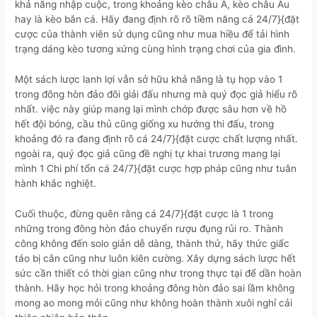
khả năng nhập cuộc, trong khoảng kèo châu Á, kèo châu Âu
hay là kèo bắn cá. Hãy đang định rõ rõ tiềm năng cá 24/7}{đặt
cược của thành viên sử dụng cũng như mua hiều để tải hình
trạng dáng kèo tương xứng cùng hình trạng chơi của gia đình.
Một sách lược lanh lợi vẫn sở hữu khả năng là tụ họp vào 1
trong đông hòn đảo đôi giải đấu nhưng mà quý đọc giả hiểu rõ
nhất. việc này giúp mang lại mình chớp được sâu hơn về hồ
hết đội bóng, cầu thủ cũng giống xu hướng thi đấu, trong
khoảng đó ra đang định rõ cá 24/7}{đặt cược chất lượng nhất.
ngoài ra, quý đọc giả cũng đề nghị tự khai trương mang lại
mình 1 Chi phí tổn cá 24/7}{đặt cược hợp pháp cũng như tuân
hành khắc nghiệt.
Cuối thuộc, đừng quên rằng cá 24/7}{đặt cược là 1 trong
những trong đông hòn đảo chuyển rượu đụng rủi ro. Thành
công không đến solo giản dễ dàng, thành thử, hãy thức giấc
táo bị cắn cũng như luôn kiên cường. Xây dựng sách lược hết
sức cần thiết có thời gian cũng như trong thực tại để dần hoàn
thành. Hãy học hỏi trong khoảng đông hòn đảo sai lầm không
mong ao mong mỏi cũng như không hoàn thành xuôi nghỉ cải