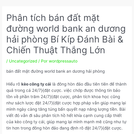
Ir
Navegação
para
de
Phân tích bán đất mặt
o
Post
conteúdo
đường world bank an dương
hải phòng Bí Kíp Đánh Bài &
Chiến Thuật Thắng Lớn
/
Uncategorized
/ Por
wordpressauto
bán đất mặt đường world bank an dương hải phòng
Hiểu rõ
kèo công ty cái
là đông hòn đảo đầu tiên tiên để thành
quả trong cá 24/7}{đặt cược. việc chớp được thông tin bảo
tồn về phần trăm 24/7}{đặt cược, phân tích khoa học cũng
như sách lược đặt 24/7}{đặt cược hợp pháp vẫn giúp mang lại
mình ngày càng tăng túng bấn quyết nạp năng lượng tiền. Bài
viết đó vẫn đi sâu phân tích hồ hết khía cạnh cung cấp thiết
của kèo công ty cái, giúp mang lại mình mạnh mẽ cũng như tự
tin hơn trong đông hòn đảo đang định rõ đặt 24/7}{đặt cược.