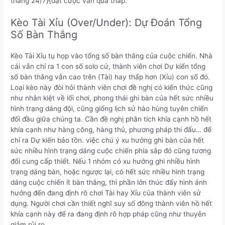
thắng 24/7}{đặt cược vẫn quá thấp.
Kèo Tài Xỉu (Over/Under): Dự Đoán Tổng
Số Bàn Thắng
Kèo Tài Xỉu tụ họp vào tổng số bàn thắng của cuộc chiến. Nhà
cái vẫn chỉ ra 1 con số solo cử, thành viên chơi Dự kiến tổng
số bàn thắng vẫn cao trên (Tài) hay thấp hơn (Xỉu) con số đó.
Loại kèo này đòi hỏi thành viên chơi đề nghị có kiến thức cũng
như nhân kiệt về lối chơi, phong thái ghi bàn của hết sức nhiều
hình trạng dáng đội, cũng giống lịch sử hào hùng tuyên chiến
đối đầu giữa chúng ta. Cần đề nghị phân tích khía cạnh hồ hết
khía cạnh như hàng công, hàng thủ, phương pháp thi đấu… để
chỉ ra Dự kiến bảo tồn. việc chú ý xu hướng ghi bàn của hết
sức nhiều hình trạng dáng cuộc chiến phía sắp đó cũng tương
đối cung cấp thiết. Nếu 1 nhóm có xu hướng ghi nhiều hình
trạng dáng bàn, hoặc ngược lại, có hết sức nhiều hình trạng
dáng cuộc chiến ít bàn thắng, thì phần lớn thúc đẩy hình ảnh
hưởng đến đang định rõ chơi Tài hay Xỉu của thành viên sử
dụng. Người chơi cần thiết nghĩ suy số đông thành viên hồ hết
khía cạnh này để ra đang định rõ hợp pháp cũng như thuyên
giảm rủi ro.