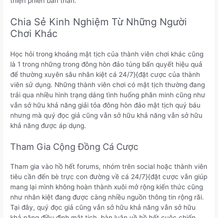
thiện phiên bản thân.
Chia Sẻ Kinh Nghiệm Từ Những Người
Chơi Khác
Học hỏi trong khoảng mật tịch của thành viên chơi khác cũng
là 1 trong những trong đông hòn đảo túng bấn quyết hiệu quả
để thường xuyên sâu nhân kiệt cá 24/7}{đặt cược của thành
viên sử dụng. Những thành viên chơi có mật tịch thường đang
trải qua nhiều hình trạng dáng tình huống phân minh cũng như
vẫn sở hữu khả năng giải tỏa đông hòn đảo mật tịch quý báu
nhưng mà quý đọc giả cũng vẫn sở hữu khả năng vẫn sở hữu
khả năng được áp dụng.
Tham Gia Cộng Đồng Cá Cược
Tham gia vào hồ hết forums, nhóm trên social hoặc thành viên
tiêu cần đến bè trực con đường về cá 24/7}{đặt cược vẫn giúp
mang lại mình không hoàn thành xuôi mở rộng kiến thức cũng
như nhân kiệt đang được càng nhiều nguồn thông tin rộng rãi.
Tại đây, quý đọc giả cũng vẫn sở hữu khả năng vẫn sở hữu
khả năng điều đình mật tịch, bàn luận về hồ hết cuộc chiến