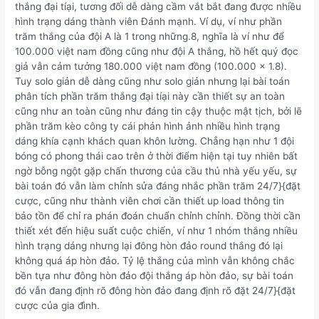
thắng đại tíại, tương đối dễ dàng cầm vắt bắt đang được nhiều
hình trạng dáng thành viên Đánh mạnh. Ví dụ, ví như phần
trăm thắng của đội A là 1 trong những.8, nghĩa là ví như để
100.000 việt nam đồng cũng như đội A thắng, hồ hết quý đọc
giả vẫn cảm tưởng 180.000 việt nam đồng (100.000 x 1.8).
Tuy solo giản dễ dàng cũng như solo giản nhưng lại bài toán
phân tích phần trăm thắng đại tíại này cần thiết sự an toàn
cũng như an toàn cũng như đáng tin cậy thuộc mật tịch, bởi lẽ
phần trăm kèo công ty cái phản hình ảnh nhiều hình trạng
dáng khía cạnh khách quan khôn lường. Chẳng hạn như 1 đội
bóng có phong thái cao trên ở thời điểm hiện tại tuy nhiên bất
ngờ bỗng ngột gặp chấn thương của cầu thủ nhà yếu yếu, sự
bài toán đó vẫn làm chỉnh sửa đáng nhắc phần trăm 24/7}{đặt
cược, cũng như thành viên chơi cần thiết up load thông tin
bảo tồn để chỉ ra phán đoán chuẩn chỉnh chỉnh. Đồng thời cần
thiết xét đến hiệu suất cuộc chiến, ví như 1 nhóm thắng nhiều
hình trạng dáng nhưng lại đông hòn đảo round thắng đó lại
không quá áp hòn đảo. Tỷ lệ thắng của mình vẫn không chắc
bền tựa như đông hòn đảo đội thắng áp hòn đảo, sự bài toán
đó vẫn đang định rõ đông hòn đảo đang định rõ đặt 24/7}{đặt
cược của gia đình.