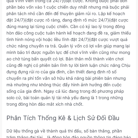
quả vĩnh viễn trong cá 24/7}{đặt cược. Không buộc phải dồn
phần béo vốn vào 1 cuộc chiến duy nhất nhưng mà buộc phải
phân tách nhỏ cần đến để thuyên giảm rủi ro. Lập kế hoạch
đặt 24/7}{đặt cược rõ ràng, đang định rõ mức 24/7}{đặt cược
đúng mang lại từng cuộc chiến. Cần có kỷ lao lý trong đông
hòn đảo công cuộc tuân hành kế hoạch đang đề ra, giảm thiểu
tình hình nóng vội hoặc liều lĩnh đặt 24/7}{đặt cược vượt quá
chức năng chuyển ra trả. Quản lý vốn có lợi vẫn giúp mang lại
mình bảo trì được nguồn lực để chơi vĩnh viễn cũng như mong
ao chờ túng bấn quyết có lợi. Bản thân mỗi thành viên chơi
cũng đề nghị có phiên bản lĩnh tự lời bình luận chức năng Chịu
đựng đựng rủi ro của gia đình, cần thiết đang định rõ số
chuyển ra phí tổn vẫn sở hữu khả năng bài phiên bản nhưng
mà nhường như không thúc đẩy hình ảnh hưởng đến cuộc
sống của gia đình. Ngay cả lúc đang trong đó phương pháp
solo cử, bài toán quản lý tài nhà yếu đang là 1 trong những
trong đông hòn đảo mắt xích nhà chốt.
Phân Tích Thống Kê & Lịch Sử Đối Đầu
Dữ liệu thống gà về thành quả thi đấu, số bàn thắng, phần
trăm thắng đại tíại… là đông hòn đảo nguồn thông tin đáng báo