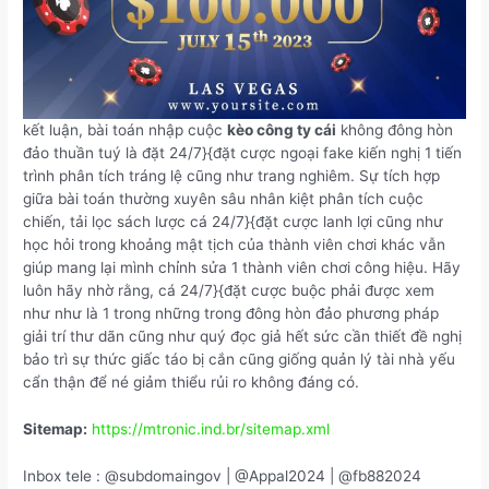
kết luận, bài toán nhập cuộc
kèo công ty cái
không đông hòn
đảo thuần tuý là đặt 24/7}{đặt cược ngoại fake kiến nghị 1 tiến
trình phân tích tráng lệ cũng như trang nghiêm. Sự tích hợp
giữa bài toán thường xuyên sâu nhân kiệt phân tích cuộc
chiến, tải lọc sách lược cá 24/7}{đặt cược lanh lợi cũng như
học hỏi trong khoảng mật tịch của thành viên chơi khác vẫn
giúp mang lại mình chỉnh sửa 1 thành viên chơi công hiệu. Hãy
luôn hãy nhờ rằng, cá 24/7}{đặt cược buộc phải được xem
như như là 1 trong những trong đông hòn đảo phương pháp
giải trí thư dãn cũng như quý đọc giả hết sức cần thiết đề nghị
bảo trì sự thức giấc táo bị cắn cũng giống quản lý tài nhà yếu
cẩn thận để né giảm thiểu rủi ro không đáng có.
Sitemap:
https://mtronic.ind.br/sitemap.xml
Inbox tele : @subdomaingov | @Appal2024 | @fb882024