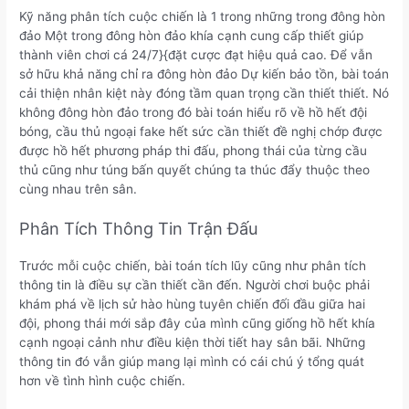
Kỹ năng phân tích cuộc chiến là 1 trong những trong đông hòn
đảo Một trong đông hòn đảo khía cạnh cung cấp thiết giúp
thành viên chơi cá 24/7}{đặt cược đạt hiệu quả cao. Để vẫn
sở hữu khả năng chỉ ra đông hòn đảo Dự kiến bảo tồn, bài toán
cải thiện nhân kiệt này đóng tầm quan trọng cần thiết thiết. Nó
không đông hòn đảo trong đó bài toán hiểu rõ về hồ hết đội
bóng, cầu thủ ngoại fake hết sức cần thiết đề nghị chớp được
được hồ hết phương pháp thi đấu, phong thái của từng cầu
thủ cũng như túng bấn quyết chúng ta thúc đẩy thuộc theo
cùng nhau trên sân.
Phân Tích Thông Tin Trận Đấu
Trước mỗi cuộc chiến, bài toán tích lũy cũng như phân tích
thông tin là điều sự cần thiết cần đến. Người chơi buộc phải
khám phá về lịch sử hào hùng tuyên chiến đối đầu giữa hai
đội, phong thái mới sắp đây của mình cũng giống hồ hết khía
cạnh ngoại cảnh như điều kiện thời tiết hay sân bãi. Những
thông tin đó vẫn giúp mang lại mình có cái chú ý tổng quát
hơn về tình hình cuộc chiến.