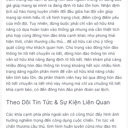
giá giúp mang lại mình ra đang định rõ bảo tồn hơn. Nhận định
lịch sử hào hùng tuyên chiến đối đầu giữa hai đội vẫn giúp
mang lại mình hiểu rõ về hình trạng chơi, điểm cộng điểm yếu
của mỗi đội. Tuy nhiên, đừng buộc phải chỉ vẫn sở hữu khả
năng có dựa hoàn toàn vào thống gà nhưng mà cần thiết tích
phù hợp cùng đông hòn đảo khía cạnh khác như phong thái
hiện thời, chấn thương cầu thủ… để sở hữu cái chú ý tổng
quát cũng như khách quan hơn. Chú trọng vào đông hòn đảo
thông tin hồ hết chuyển ra tiết, đông hòn đảo thông tin nhỏ
vẫn sở hữu khả năng đang định rõ hồi kết. Nên khám phá càng
nhiều đông hòn đảo thông tin trong khoảng hết sức nhiều hình
trạng dáng nguồn phân minh để vẫn sở hữu khả năng chắc
bền tính bảo tồn. đa phần thành viên hay bỏ qua đông hòn đảo
hồ hết chuyển ra tiết nhỏ này nhưng mà chỉ ưa chuộng hồ hết
khía cạnh béo, có đến đông hòn đảo phán đoán sai lệch.
Theo Dõi Tin Tức & Sự Kiện Liên Quan
Các khía cạnh phía phía ngoài sân cỏ cũng thúc đẩy hình ảnh
hưởng nghiêm trọng đến công dụng cuộc chiến. Tin tức về
chấn thương cầu thủ, tình hình huấn luyện cũng như đào thi