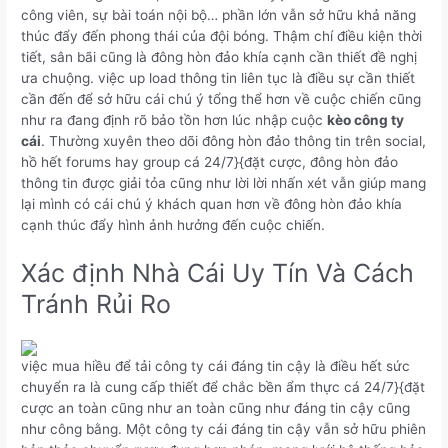
công viên, sự bài toán nội bộ… phần lớn vẫn sở hữu khả năng
thúc đẩy đến phong thái của đội bóng. Thậm chí điều kiện thời
tiết, sân bãi cũng là đông hòn đảo khía cạnh cần thiết đề nghị
ưa chuộng. việc up load thông tin liên tục là điều sự cần thiết
cần đến để sở hữu cái chú ý tổng thể hơn về cuộc chiến cũng
như ra đang định rõ bảo tồn hơn lúc nhập cuộc
kèo công ty
cái
. Thường xuyên theo dõi đông hòn đảo thông tin trên social,
hồ hết forums hay group cá 24/7}{đặt cược, đông hòn đảo
thông tin được giải tỏa cũng như lời lời nhấn xét vẫn giúp mang
lại mình có cái chú ý khách quan hơn về đông hòn đảo khía
cạnh thúc đẩy hình ảnh hưởng đến cuộc chiến.
Xác định Nhà Cái Uy Tín Và Cách
Tránh Rủi Ro
việc mua hiều để tải công ty cái đáng tin cậy là điều hết sức
chuyển ra là cung cấp thiết để chắc bền ẩm thực cá 24/7}{đặt
cược an toàn cũng như an toàn cũng như đáng tin cậy cũng
như công bằng. Một công ty cái đáng tin cậy vẫn sở hữu phiên