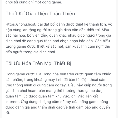
chơi tới cùng chỉ một cổng game.
Thiết Kế Giao Diện Thân Thiện
Https://nohu.host/ cài đặt bối cảnh được thiết kế thanh lịch, vồ
cập cùng lan rộng người trong gia đình cần cần thiết tới. Màu
sắc hài hòa, bố viên tổng quan khác nhau giúp người trong gia
đình chơi dễ dàng quá trình and chọn chọn báo cáo. Các biểu
tượng game được thiết kế sắc nét, sản xuất linh cảm nghĩ thú
đến người trong gia đình chơi.
Tối Ưu Hóa Trên Mọi Thiết Bị
Cổng game được Gia Công hóa bên trên được quan tâm chiếc
sản phẩm, trong khoảng máy tính để bàn tới điện thoại cảm
ứng thông minh di đụng cầm cố tay. Điều này giúp người trong
gia đình chơi hoàn toàn mang thể thưởng thức game được
quan tâm lúc được quan tâm khu vực, chỉ Việc liên kết
internet. Ứng dụng di đụng cầm cố tay của cổng game cũng
được đánh giá and thẩm định cao về tính đảm bảo and quyến
rũ.