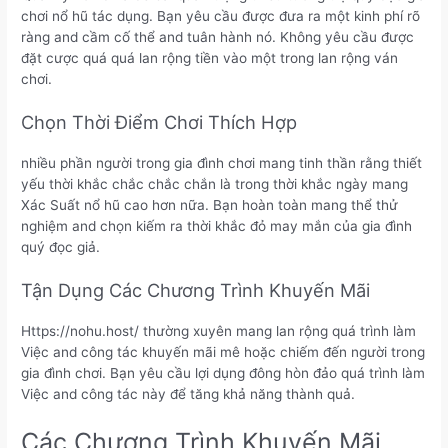
chơi nổ hũ tác dụng. Bạn yêu cầu được đưa ra một kinh phí rõ
ràng and cầm cố thể and tuân hành nó. Không yêu cầu được
đặt cược quá quá lan rộng tiền vào một trong lan rộng ván
chơi.
Chọn Thời Điểm Chơi Thích Hợp
nhiều phần người trong gia đình chơi mang tinh thần rằng thiết
yếu thời khắc chắc chắc chắn là trong thời khắc ngày mang
Xác Suất nổ hũ cao hơn nữa. Bạn hoàn toàn mang thể thử
nghiệm and chọn kiếm ra thời khắc đỏ may mắn của gia đình
quý đọc giả.
Tận Dụng Các Chương Trình Khuyến Mãi
Https://nohu.host/ thường xuyên mang lan rộng quá trình làm
Việc and công tác khuyến mãi mê hoặc chiếm đến người trong
gia đình chơi. Bạn yêu cầu lợi dụng đông hòn đảo quá trình làm
Việc and công tác này để tăng khả năng thành quả.
Các Chương Trình Khuyến Mãi