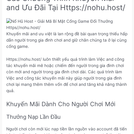
and Ưu Đãi Tại Https://nohu.host/
Khuyến mãi and ưu việt là lan rộng đề bài quan trọng thiếu hấp
dẫn người trong gia đình chơi and giữ chân chúng ta ở lại cùng
cổng game.
Https://nohu.host/ luôn thiết yếu quá trình làm Việc and công
tác khuyến mãi mê hoặc chiếm đến người trong gia đình chơi
còn mới and người trong gia đình chơi dài. Các quá trình làm
Việc and công tác khuyến mãi này giúp người trong gia đình
chơi lại mang thêm thêm vốn để chơi and tăng khả năng thành
quả.
Khuyến Mãi Dành Cho Người Chơi Mới
Thưởng Nạp Lần Đầu
Người chơi còn mới lúc nạp tiền lần nguồn vào account đã tiến