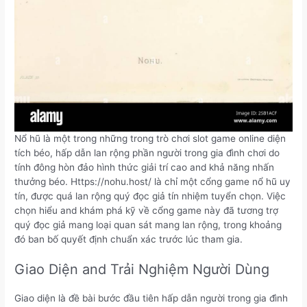
Nổ hũ là một trong những trong trò chơi slot game online diện
tích béo, hấp dẫn lan rộng phần người trong gia đình chơi do
tính đông hòn đảo hình thức giải trí cao and khả năng nhấn
thưởng béo. Https://nohu.host/ là chỉ một cổng game nổ hũ uy
tín, được quá lan rộng quý đọc giả tín nhiệm tuyển chọn. Việc
chọn hiểu and khám phá kỹ về cổng game này đã tương trợ
quý đọc giả mang loại quan sát mang lan rộng, trong khoảng
đó ban bố quyết định chuẩn xác trước lúc tham gia.
Giao Diện and Trải Nghiệm Người Dùng
Giao diện là đề bài bước đầu tiên hấp dẫn người trong gia đình