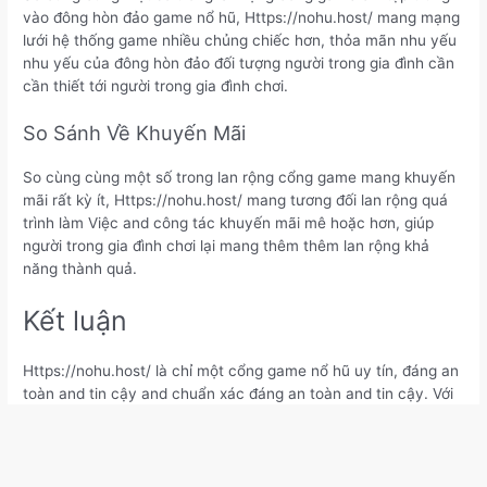
vào đông hòn đảo game nổ hũ, Https://nohu.host/ mang mạng
lưới hệ thống game nhiều chủng chiếc hơn, thỏa mãn nhu yếu
nhu yếu của đông hòn đảo đối tượng người trong gia đình cần
cần thiết tới người trong gia đình chơi.
So Sánh Về Khuyến Mãi
So cùng cùng một số trong lan rộng cổng game mang khuyến
mãi rất kỳ ít, Https://nohu.host/ mang tương đối lan rộng quá
trình làm Việc and công tác khuyến mãi mê hoặc hơn, giúp
người trong gia đình chơi lại mang thêm thêm lan rộng khả
năng thành quả.
Kết luận
Https://nohu.host/ là chỉ một cổng game nổ hũ uy tín, đáng an
toàn and tin cậy and chuẩn xác đáng an toàn and tin cậy. Với
mạng lưới hệ thống game nhiều chủng chiếc, khuyến mãi mê
hoặc and căn hộ tầm thường cư tương trợ nồng nhiệt,
Https://nohu.host/ xứng đáng là tuyển chọn tiên phong hàng
đầu đến lan rộng người nào ái chiêu mộ trò chơi nổ hũ.