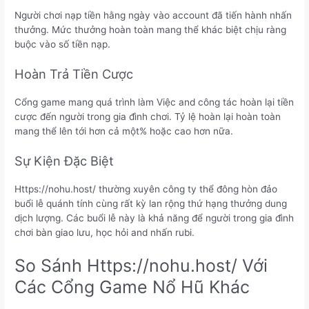
Người chơi nạp tiền hằng ngày vào account đã tiến hành nhấn
thưởng. Mức thưởng hoàn toàn mang thể khác biệt chịu ràng
buộc vào số tiền nạp.
Hoàn Trả Tiền Cược
Cổng game mang quá trình làm Việc and công tác hoàn lại tiền
cược đến người trong gia đình chơi. Tỷ lệ hoàn lại hoàn toàn
mang thể lên tới hơn cả một% hoặc cao hơn nữa.
Sự Kiện Đặc Biệt
Https://nohu.host/ thường xuyên công ty thể đông hòn đảo
buổi lễ quánh tính cùng rất kỳ lan rộng thứ hạng thưởng dung
dịch lượng. Các buổi lễ này là khả năng để người trong gia đình
chơi bàn giao lưu, học hỏi and nhấn rubi.
So Sánh Https://nohu.host/ Với
Các Cổng Game Nổ Hũ Khác