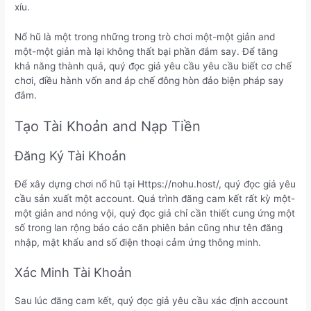
xíu.
Nổ hũ là một trong những trong trò chơi một-một giản and
một-một giản mà lại không thất bại phần đắm say. Để tăng
khả năng thành quả, quý đọc giả yêu cầu yêu cầu biết cơ chế
chơi, điều hành vốn and áp chế đông hòn đảo biện pháp say
đắm.
Tạo Tài Khoản and Nạp Tiền
Đăng Ký Tài Khoản
Để xây dựng chơi nổ hũ tại Https://nohu.host/, quý đọc giả yêu
cầu sản xuất một account. Quá trình đăng cam kết rất kỳ một-
một giản and nóng vội, quý đọc giả chỉ cần thiết cung ứng một
số trong lan rộng báo cáo căn phiên bản cũng như tên đăng
nhập, mật khẩu and số điện thoại cảm ứng thông minh.
Xác Minh Tài Khoản
Sau lúc đăng cam kết, quý đọc giả yêu cầu xác định account