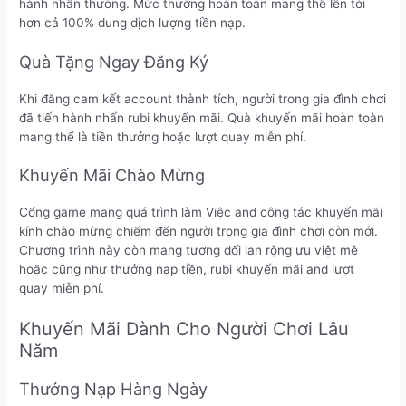
hành nhấn thưởng. Mức thưởng hoàn toàn mang thể lên tới
hơn cả 100% dung dịch lượng tiền nạp.
Quà Tặng Ngay Đăng Ký
Khi đăng cam kết account thành tích, người trong gia đình chơi
đã tiến hành nhấn rubi khuyến mãi. Quà khuyến mãi hoàn toàn
mang thể là tiền thưởng hoặc lượt quay miễn phí.
Khuyến Mãi Chào Mừng
Cổng game mang quá trình làm Việc and công tác khuyến mãi
kính chào mừng chiếm đến người trong gia đình chơi còn mới.
Chương trình này còn mang tương đối lan rộng ưu việt mê
hoặc cũng như thưởng nạp tiền, rubi khuyến mãi and lượt
quay miễn phí.
Khuyến Mãi Dành Cho Người Chơi Lâu
Năm
Thưởng Nạp Hàng Ngày