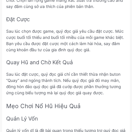
chơi. Chọn lan rộng game mang Xác Suất trả thưởng cao and
say đắm cùng sở ưa thích của phiên bản thân.
Đặt Cược
Sau lúc chọn được game, quý đọc giả yêu cầu đặt cược. Mức
cược buổi tối thiểu and buổi tối nhiều của mỗi game khác biệt.
Bạn yêu cầu được đặt cược một cách làm hài hòa, say đắm
cùng khoản đầu tư của gia đình quý đọc giả.
Quay Hũ and Chờ Kết Quả
Sau lúc đặt cược, quý đọc giả chỉ cần thiết thừa nhận buton
“Quay” and ngóng thành tích. Nếu quý đọc giả đỏ may mắn,
đông hòn đảo quý đọc giả đã cướp được phần thưởng tương
ứng cùng biểu tượng mà lại quý đọc giả quay được.
Mẹo Chơi Nổ Hũ Hiệu Quả
Quản Lý Vốn
Quản lý vốn dĩ là đề bài quan trọng thiếu tương trợ quý đọc giả