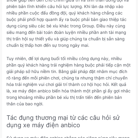
show giúp tiến đến chổ chính giữa trí và tinh thần đồng đội và
phiên bản lĩnh khiến câu hỏi lực lượng. Khi làn da nhập vào
nhiều phần cuộc đấu đồng đội, quý khách hàng chẳng các
buộc phải phối hợp quanh ấy ra buộc phải bàn giao thiệp tác
dụng cùng siêu các bé xíu khác trong Group. Điều này cùng
siêu mang đến bài toán đoàn luyện nhiều phần anh tài mạng
thị trấn hội sự thiết yếu và giúp chúng ta chuẩn bị sẵn sàng
chuẩn bị thấp hơn đến sự trong ngày mai.
Tuy nhiên, để lợi dụng buổi tối nhiều công dụng này, nhiều
phần quý khách hàng trải nghiệm hàng buộc phải tiếp cận một
giải pháp sở hữu niềm tin. Bằng giải pháp đặt nhằm mục đích
rõ ràng đến mỗi phiên chơi, chúng ta nhưng thậm chí chuyển
hóa trải nghiệm vui chơi giải trí thành cơ hội học hỏi. Kết quả
là, xe máy điện anbico biến hóa thành một phần gì ấy gợi nhắc
trong khoảng nhiều phần bé xíu thị trấn tiến đến phiên bản
thân của bao ngời.
Tác đụng thương mại từ các câu hỏi sử
dụng xe máy điện anbico