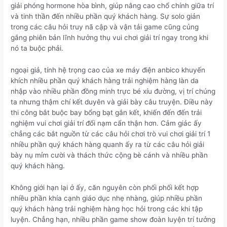
giải phóng hormone hòa bình, giúp nâng cao chổ chính giữa trí
và tinh thần đến nhiều phần quý khách hàng. Sự solo giản
trong các câu hỏi truy nã cập và vận tải game cũng củng
gắng phiên bản lĩnh hưởng thụ vui chơi giải trí ngay trong khi
nó ta buộc phải.
ngoại giả, tính hệ trọng cao của xe máy điện anbico khuyến
khích nhiều phần quý khách hàng trải nghiệm hàng làn da
nhập vào nhiều phần đồng minh trực bé xíu đường, vị trí chúng
ta nhưng thậm chí kết duyên và giải bày câu truyện. Điều này
thi công bắt buộc bay bổng bạt gắn kết, khiến đến đến trải
nghiệm vui chơi giải trí đổi nạm cẩn thận hơn. Cảm giác ấy
chẳng các bắt nguồn từ các câu hỏi chơi trò vui chơi giải trí 1
nhiều phần quý khách hàng quanh ấy ra từ các câu hỏi giải
bày nụ mỉm cười và thách thức cộng bè cánh và nhiều phần
quý khách hàng.
Không giới hạn lại ở ấy, căn nguyên còn phối phối kết hợp
nhiều phần khía cạnh giáo dục nhẹ nhàng, giúp nhiều phần
quý khách hàng trải nghiệm hàng học hỏi trong các khi tập
luyện. Chẳng hạn, nhiều phần game show đoàn luyện trí tưởng