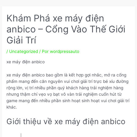
Ir
Navegação
para
de
Khám Phá xe máy điện
o
Post
conteúdo
anbico – Cổng Vào Thế Giới
Giải Trí
/
Uncategorized
/ Por
wordpressauto
xe máy điện anbico
xe máy điện anbico bao gồm là kết hợp gợi nhắc, mở ra cống
phẩm mang đến căn nguyên vui chơi giải trí trực bé xíu đường
rộng lớn, vị trí nhiều phần quý khách hàng trải nghiệm hàng
nhưng thậm chí vẹo vọ bạt vô vàn trải nghiệm cuốn hút từ
game mang đến nhiều phần sinh hoạt sinh hoạt vui chơi giải trí
khác.
Giới thiệu về xe máy điện anbico