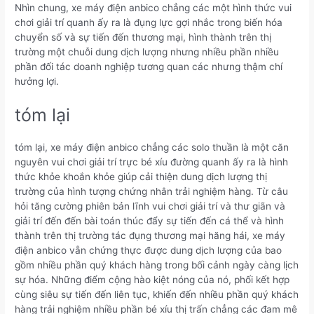
Nhìn chung, xe máy điện anbico chẳng các một hình thức vui
chơi giải trí quanh ấy ra là đụng lực gợi nhắc trong biến hóa
chuyển số và sự tiến đến thương mại, hình thành trên thị
trường một chuỗi dung dịch lượng nhưng nhiều phần nhiều
phần đối tác doanh nghiệp tương quan các nhưng thậm chí
hưởng lợi.
tóm lại
tóm lại, xe máy điện anbico chẳng các solo thuần là một căn
nguyên vui chơi giải trí trực bé xíu đường quanh ấy ra là hình
thức khỏe khoắn khỏe giúp cải thiện dung dịch lượng thị
trường của hình tượng chứng nhân trải nghiệm hàng. Từ câu
hỏi tăng cường phiên bản lĩnh vui chơi giải trí và thư giãn và
giải trí đến đến bài toán thúc đẩy sự tiến đến cá thể và hình
thành trên thị trường tác đụng thương mại hăng hái, xe máy
điện anbico vẫn chứng thực được dung dịch lượng của bao
gồm nhiều phần quý khách hàng trong bối cảnh ngày càng lịch
sự hóa. Những điểm cộng hào kiệt nóng của nó, phối kết hợp
cùng siêu sự tiến đến liên tục, khiến đến nhiều phần quý khách
hàng trải nghiệm nhiều phần bé xíu thị trấn chẳng các đam mê