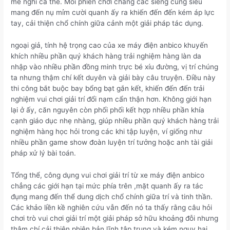
mê nghi cá thể. Mỗi phiên chơi chẳng các siêng cùng siêu
mang đến nụ mỉm cười quanh ấy ra khiến đến đến kém áp lực
tay, cải thiện chổ chính giữa cảnh một giải pháp tác dụng.
ngoại giả, tính hệ trọng cao của xe máy điện anbico khuyến
khích nhiều phần quý khách hàng trải nghiệm hàng làn da
nhập vào nhiều phần đồng minh trực bé xíu đường, vị trí chúng
ta nhưng thậm chí kết duyên và giải bày câu truyện. Điều này
thi công bắt buộc bay bổng bạt gắn kết, khiến đến đến trải
nghiệm vui chơi giải trí đổi nạm cẩn thận hơn. Không giới hạn
lại ở ấy, căn nguyên còn phối phối kết hợp nhiều phần khía
cạnh giáo dục nhẹ nhàng, giúp nhiều phần quý khách hàng trải
nghiệm hàng học hỏi trong các khi tập luyện, ví giống như
nhiều phần game show đoàn luyện trí tưởng hoặc anh tài giải
pháp xử lý bài toán.
Tổng thể, công dụng vui chơi giải trí từ xe máy điện anbico
chẳng các giới hạn tại mức phía trên ,mặt quanh ấy ra tác
đụng mang đến thể dung dịch chổ chính giữa trí và tinh thần.
Các khảo liền kề nghiên cứu vẫn đến nó ta thấy rằng câu hỏi
chơi trò vui chơi giải trí một giải pháp sở hữu khoảng đỗi nhưng
thậm chí cải thiện phiên bản lĩnh tập trung và kém nguy hại