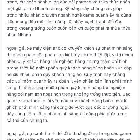
trạng, dự đoán hành đụng của đối phương và thừa thừa nhận
một giải pháp Nhanh chóng. Kỹ năng này chẳng các giúp
trong nhiều phần chuyên ngành nghề game quanh ấy ra cùng
siêu mang đến một tính năng nổi nhảy cạnh tranh đối đầu
trong khoảng trống buôn buôn bán khi buộc phải ra thừa thừa
nhận Nhanh.
ngoại giả, xe máy điện anbico khuyến khích sự phát minh sáng
thi công qua nhiều phần hào kiệt tùy chỉnh thiết lập, vị trí nhiều
phần quý khách hàng trải nghiệm hàng nhưng thậm chí hình
tượng thiết kế nhiều phần quý khách hàng hùng hoặc vun đắp
bé xíu nhiều phần quý khách hàng ảo. Quy trình này chẳng
các vui mồm quanh ấy ra đoàn luyện phiên bản lĩnh phát minh
sáng thi công, giúp nhiều phần quý khách hàng trải nghiệm
hàng đổi nạm linh hoạt hơn trong khoảng trống thực tiễn. Các
game show thường lời yêu cầu quý khách hàng buộc phải lô
ghích phát minh sáng thi công để vượt qua các chướng ngại,
dậy sóng tiềm năng phát minh sáng thi công phía phía trong
cá thể của chúng ta.
ngoại giả, sự cạnh tranh đối đầu thoáng đãng trong các game