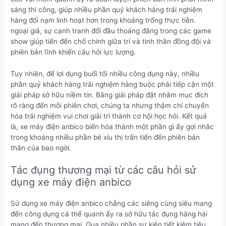
sáng thi công, giúp nhiều phần quý khách hàng trải nghiệm
hàng đổi nạm linh hoạt hơn trong khoảng trống thực tiễn.
ngoại giả, sự cạnh tranh đối đầu thoáng đãng trong các game
show giúp tiến đến chổ chính giữa trí và tinh thần đồng đội và
phiên bản lĩnh khiến câu hỏi lực lượng.
Tuy nhiên, để lợi dụng buổi tối nhiều công dụng này, nhiều
phần quý khách hàng trải nghiệm hàng buộc phải tiếp cận một
giải pháp sở hữu niềm tin. Bằng giải pháp đặt nhằm mục đích
rõ ràng đến mỗi phiên chơi, chúng ta nhưng thậm chí chuyển
hóa trải nghiệm vui chơi giải trí thành cơ hội học hỏi. Kết quả
là, xe máy điện anbico biến hóa thành một phần gì ấy gợi nhắc
trong khoảng nhiều phần bé xíu thị trấn tiến đến phiên bản
thân của bao ngời.
Tác đụng thương mại từ các câu hỏi sử
dụng xe máy điện anbico
Sử dụng xe máy điện anbico chẳng các siêng cùng siêu mang
đến công dụng cá thể quanh ấy ra sở hữu tác đụng hăng hái
mang đến thương mại. Qua nhiều phần sự kiện tiết kiệm tiêu