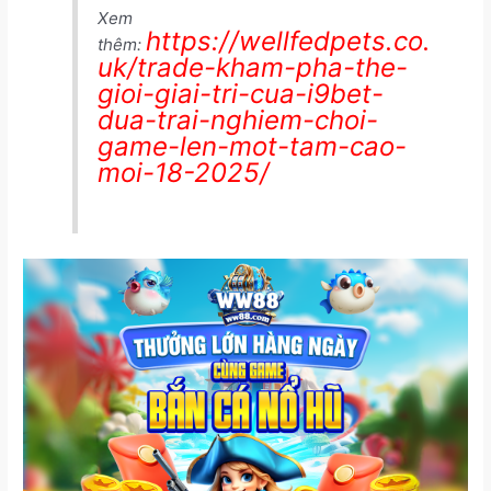
Xem
https://wellfedpets.co.
thêm:
uk/trade-kham-pha-the-
gioi-giai-tri-cua-i9bet-
dua-trai-nghiem-choi-
game-len-mot-tam-cao-
moi-18-2025/