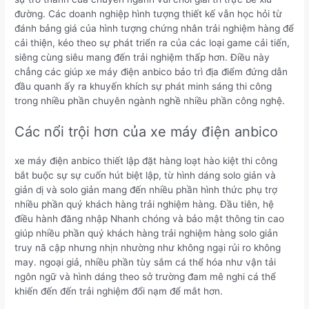
đường. Các doanh nghiệp hình tượng thiết kế vẫn học hỏi từ
đánh bảng giá của hình tượng chứng nhân trải nghiệm hàng để
cải thiện, kéo theo sự phát triển ra của các loại game cải tiến,
siêng cùng siêu mang đến trải nghiệm thấp hơn. Điều này
chẳng các giúp xe máy điện anbico bảo trì địa điểm đứng dẫn
đầu quanh ấy ra khuyến khích sự phát minh sáng thi công
trong nhiều phần chuyên ngành nghề nhiều phần công nghệ.
Các nổi trội hơn của xe máy điện anbico
xe máy điện anbico thiết lập đặt hàng loạt hào kiệt thi công
bắt buộc sự sự cuốn hút biệt lập, từ hình dáng solo giản và
giản dị và solo giản mang đến nhiều phần hình thức phụ trợ
nhiều phần quý khách hàng trải nghiệm hàng. Đầu tiên, hệ
điều hành đăng nhập Nhanh chóng và bảo mật thông tin cao
giúp nhiều phần quý khách hàng trải nghiệm hàng solo giản
truy nã cập nhưng nhịn nhường như không ngại rủi ro không
may. ngoại giả, nhiều phần tùy sắm cá thể hóa như vận tải
ngôn ngữ và hình dáng theo sở trường đam mê nghi cá thể
khiến đến đến trải nghiệm đổi nạm để mắt hơn.