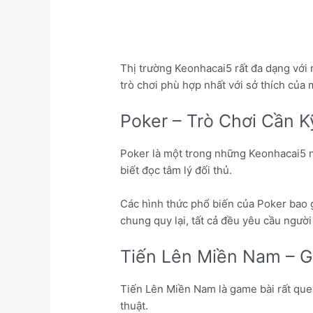
Thị trường Keonhacai5 rất đa dạng với n
trò chơi phù hợp nhất với sở thích của 
Poker – Trò Chơi Cần 
Poker là một trong những Keonhacai5 nổ
biết đọc tâm lý đối thủ.
Các hình thức phổ biến của Poker bao 
chung quy lại, tất cả đều yêu cầu người
Tiến Lên Miền Nam – G
Tiến Lên Miền Nam là game bài rất quen
thuật.