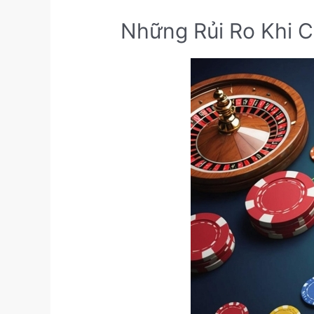
Những Rủi Ro Khi 