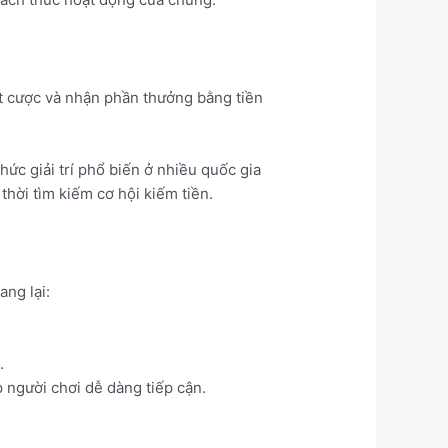
đặt cược và nhận phần thưởng bằng tiền
ức giải trí phổ biến ở nhiều quốc gia
hời tìm kiếm cơ hội kiếm tiền.
ng lại:
.
p người chơi dễ dàng tiếp cận.