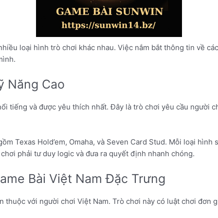
hiều loại hình trò chơi khác nhau. Việc nắm bắt thông tin về cá
mình.
Kỹ Năng Cao
i tiếng và được yêu thích nhất. Đây là trò chơi yêu cầu người c
gồm Texas Hold’em, Omaha, và Seven Card Stud. Mỗi loại hình s
 chơi phải tư duy logic và đưa ra quyết định nhanh chóng.
ame Bài Việt Nam Đặc Trưng
 thuộc với người chơi Việt Nam. Trò chơi này có luật chơi đơn 