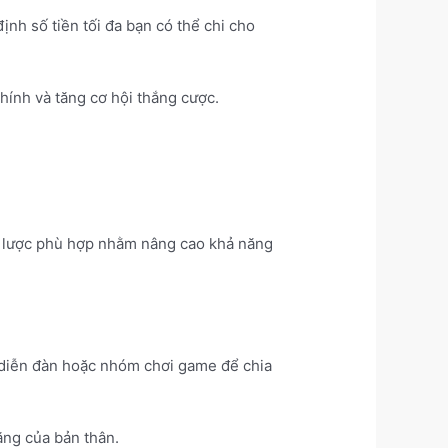
nh số tiền tối đa bạn có thể chi cho
chính và tăng cơ hội thắng cược.
iến lược phù hợp nhằm nâng cao khả năng
c diễn đàn hoặc nhóm chơi game để chia
ăng của bản thân.