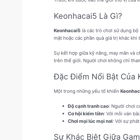
Keonhacai5 Là Gì?
Keonhacai5
là các trò chơi sử dụng bộ
mặt hoặc các phần quà giá trị khác khi 
Sự kết hợp giữa kỹ năng, may mắn và ch
trên thế giới. Người chơi không chỉ th
Đặc Điểm Nổi Bật Của 
Một trong những yếu tố khiến
Keonhac
Độ cạnh tranh cao
: Người chơi c
Cơ hội kiếm tiền
: Với mỗi ván bà
Chơi mọi lúc mọi nơi
: Với sự phá
Sự Khác Biệt Giữa Gam