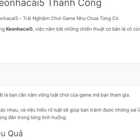
Keonhacai5 Thành Công
ong
Keonhacai5
, việc nắm bắt những chiến thuật cơ bản là vô cù
ất là bạn cần nắm vững luật chơi của game mà bạn tham gia.
ác nhau, và việc hiểu rõ luật sẽ giúp bạn tránh được những sai 
úng đắn trong từng tình huống.
ệu Quả