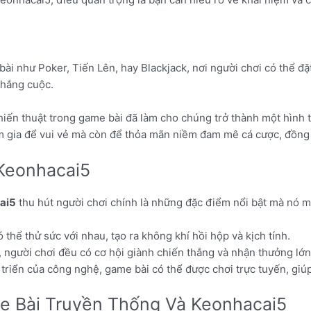
 bài như Poker, Tiến Lên, hay Blackjack, nơi người chơi có thể 
thắng cuộc.
iến thuật trong game bài đã làm cho chúng trở thành một hình th
am gia để vui vẻ mà còn để thỏa mãn niềm đam mê cá cược, đồng t
Keonhacai5
ai5
thu hút người chơi chính là những đặc điểm nổi bật mà nó ma
ó thể thử sức với nhau, tạo ra không khí hồi hộp và kịch tính.
i, người chơi đều có cơ hội giành chiến thắng và nhận thưởng lớn
t triển của công nghệ, game bài có thể được chơi trực tuyến, giú
e Bài Truyền Thống Và Keonhacai5