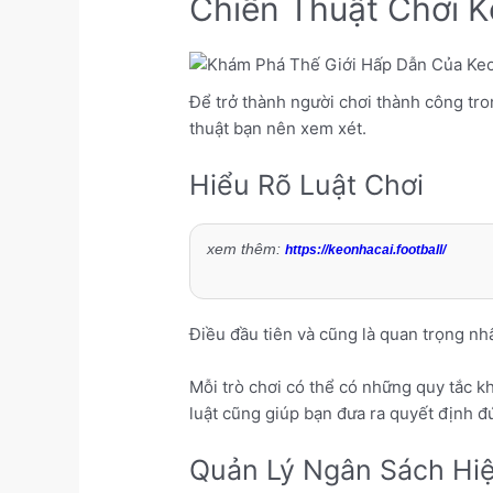
Chiến Thuật Chơi 
Để trở thành người chơi thành công tr
thuật bạn nên xem xét.
Hiểu Rõ Luật Chơi
xem thêm:
https://keonhacai.football/
Điều đầu tiên và cũng là quan trọng nh
Mỗi trò chơi có thể có những quy tắc kh
luật cũng giúp bạn đưa ra quyết định đ
Quản Lý Ngân Sách Hi