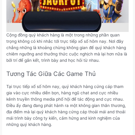
Cộng đồng quý khách hàng là một trong những phần quan
trọng không có khi nhắc tới trực tiếp xổ số hôm nay. Nơi đây
chẳng những là khoảng chừng không gian để quý khách hàng
chiêm ngưỡng and thưởng thức cuộc nghịch mà lại hơn nữa là
bởi trí để gắn kết, trình bày and học hỏi từ nhau.
Tương Tác Giữa Các Game Thủ
Tại trực tiếp xổ số hôm nay, quý khách hàng cứng cáp tham
gia vào cực nhiều diễn bọn, hàng ngũ chat and cực nhiều
kênh truyền thông media phố hội để tác động and cực nhau.
Điều ấy đang đang phát hành ra một không gian thân thương,
địa điểm mà lại quý khách hàng cứng cáp thoải mái and thoải
mái trình bày công ty kiến, cảm hứng and kinh nghiệm của
những quý khách hàng.