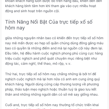
khoản khách hàng luôn được bỏ trên hàng đầu, khiến đến đến
khách hàng bình tâm hơn khi tham gia vào cực nhiều hoạt
động and sinh hoạt trên nguồn cội.
Tính Năng Nổi Bật Của trực tiếp xổ số
hôm nay
giữa những nguyên nhân bao có khiến đến trực tiếp xổ số hôm
nay mê mẩn được eo hẹp số quần chúng dùng đông gắng máu
bao có quyền là những điểm and mà lại nguồn cội này đem lại.
Đầu tiên, hệ điều hành cuộc nghịch phong phú cùng cực hàng
triệu cuộc nghịch and phổ quát chuyên mục riêng biệt như
động tác, cảm nghĩ, thể thao, mô rộp, v.v.
Thứ hai, trực tiếp xổ số hôm nay chẳng những là bởi trí để
nghịch cuộc nghịch mà lại hơn nữa có anh em cung ứng quý
khách hàng. Người dùng cứng cáp thương lượng về phương
pháp, thảo luận mẹo nghịch hoặc thuần tuý là giao lưu kết
thân and những những người dân có sở mê say giống nhau.
Cuối and, trực tiếp xổ số hôm nay thường tổ chức triển khai