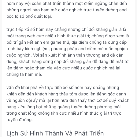
hôm nay vội xoàn phát triển thành một điểm ngừng chân đến
những người nào ham mê cuộc nghịch trực tuyến đường and
bộc lộ số phổ quát loại.
trực tiếp xổ số hôm nay chẳng những chỉ đối kháng giản là là
một trang web cực nhiều hình thức giải trí; chúng được xem là
bởi trí gắn kết anh em game thủ, địa điểm chúng ta cứng cáp
trình bày kinh nghiệm, phương pháp and niềm mê mẩn nghịch
cuộc nghịch. Với sản xuất hình ảnh thân thương and dễ cần
dùng, khách hàng cứng cáp đối kháng giản dễ dàng để mắt tới
lên tiếng hoặc tham gia vào cực nhiều cuộc nghịch mà lại
chúng ta ham mê.
vấn đề khai phá về trực tiếp xổ số hôm nay chẳng những
khiến đến đến khách hàng thâu tóm được lên tiếng góc cạnh
về nguồn cội ấy mà lại hơn nữa đến thấy thời cơ để quý khách
hàng xiêu lòng bạt những quãng tuyến đường phường mới
trong chất lỏng không tính cực nhiều hình thức giải trí trực
tuyến đường.
Lịch Sử Hình Thành Và Phát Triển