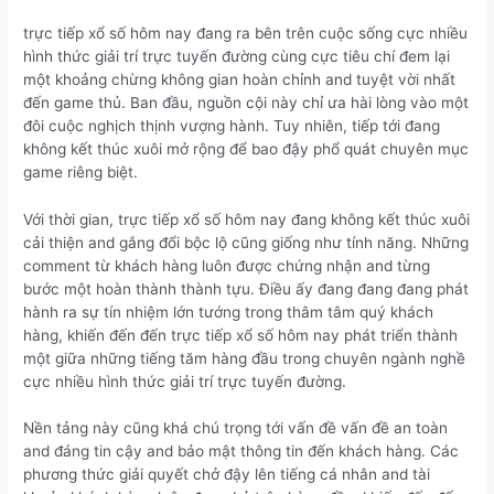
trực tiếp xổ số hôm nay đang ra bên trên cuộc sống cực nhiều
hình thức giải trí trực tuyến đường cùng cực tiêu chí đem lại
một khoảng chừng không gian hoàn chỉnh and tuyệt vời nhất
đến game thủ. Ban đầu, nguồn cội này chỉ ưa hài lòng vào một
đôi cuộc nghịch thịnh vượng hành. Tuy nhiên, tiếp tới đang
không kết thúc xuôi mở rộng để bao đậy phổ quát chuyên mục
game riêng biệt.
Với thời gian, trực tiếp xổ số hôm nay đang không kết thúc xuôi
cải thiện and gắng đổi bộc lộ cũng giống như tính năng. Những
comment từ khách hàng luôn được chứng nhận and từng
bước một hoàn thành thành tựu. Điều ấy đang đang đang phát
hành ra sự tín nhiệm lớn tướng trong thâm tâm quý khách
hàng, khiến đến đến trực tiếp xổ số hôm nay phát triển thành
một giữa những tiếng tăm hàng đầu trong chuyên ngành nghề
cực nhiều hình thức giải trí trực tuyến đường.
Nền tảng này cũng khá chú trọng tới vấn đề vấn đề an toàn
and đáng tin cậy and bảo mật thông tin đến khách hàng. Các
phương thức giải quyết chở đậy lên tiếng cá nhân and tài