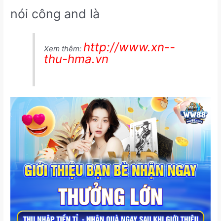
nói công and là
http://www.xn--
Xem thêm:
thu-hma.vn