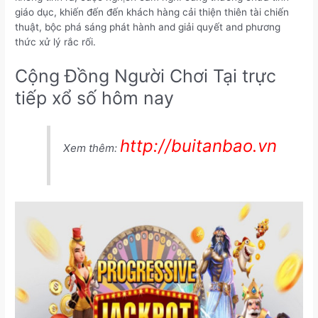
giáo dục, khiến đến đến khách hàng cải thiện thiên tài chiến
thuật, bộc phá sáng phát hành and giải quyết and phương
thức xử lý rắc rối.
Cộng Đồng Người Chơi Tại trực
tiếp xổ số hôm nay
http://buitanbao.vn
Xem thêm: