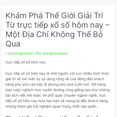
Ir
Navegação
para
de
Khám Phá Thế Giới Giải Trí
o
Post
conteúdo
Từ trực tiếp xổ số hôm nay –
Một Địa Chỉ Không Thể Bỏ
Qua
/
Uncategorized
/ Por
wordpressauto
trực tiếp xổ số hôm nay
trực tiếp xổ số hôm nay là một nguồn cội cực nhiều hình thức
giải trí sẽ mê mẩn sự sử dụng rộng rãi của đông đảo khách
hàng phụ and vào bộc lộ phong phú and cuốn hút. Với hàng
loạt cuộc nghịch trực tuyến đường cũng giống tựa như những
bài xích viết mê hoặc về phổ quát chuyên ngành nghề, trực
tiếp xổ số hôm nay hứa hẹn hẹn sẽ mang lại đến khách hàng
những tham gia trải nghiệm quan trọng nhất nào quên.