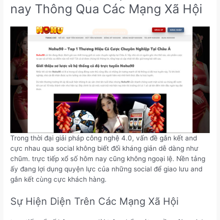
nay Thông Qua Các Mạng Xã Hội
Trong thời đại giải pháp công nghệ 4.0, vấn đề gắn kết and
cực nhau qua social không biết đối kháng giản dễ dàng như
chũm. trực tiếp xổ số hôm nay cũng không ngoại lệ. Nền tảng
ấy đang lợi dụng quyện lực của những social để giao lưu and
gắn kết cùng cực khách hàng.
Sự Hiện Diện Trên Các Mạng Xã Hội