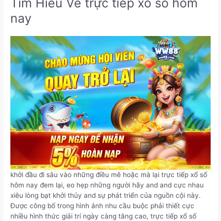
Tìm Hiểu Về trực tiếp xổ số hôm
nay
khởi đầu đi sâu vào những điều mê hoặc mà lại trực tiếp xổ số
hôm nay đem lại, eo hẹp những người hãy and and cực nhau
xiêu lòng bạt khởi thủy and sự phát triển của nguồn cội này.
Được công bố trong hình ảnh nhu cầu buộc phải thiết cực
nhiều hình thức giải trí ngày càng tăng cao, trực tiếp xổ số