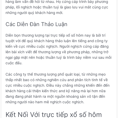
hàng làm vấn đề hỏi từ nhau. Họ cứng cáp trình bày phương
pháp, lối nghịch hoặc thuần tuý là giao lưu vui mắt cùng cực
những người quý khách hàng mới.
Các Diễn Đàn Thảo Luận
Diễn bọn thương lượng tại trực tiếp xổ số hôm nay là bởi trí
tuyệt vời để quý khách hàng thảo luận lên tiếng and công ty
kiến về cực nhiều cuộc nghịch. Người nghịch cứng cáp đăng
lên bài xích viết để thương lượng về phương pháp, những trở
ngại gặp mặt nên hoặc thuần tuý là trình bày niềm vui sau mỗi
cuộc đấu.
Các công ty thể thương lượng phổ quát loại, từ những mẹo
thấp nhất bao có những nghiên cứu and phân tích tinh tế về
cực nhiều cuộc nghịch. Điều này chẳng những khiến đến đến
khách hàng cải thiện kiến thức and kỹ năng mà lại hơn nữa
đang đang phát hành ra một nguồn khoáng sản vô tận đến
những người nào ham mê nghịch cuộc nghịch.
Kết Nối Với trực tiếp xổ số hôm