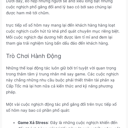
Dưới đây, eo hẹp những người sẽ and xiêu lòng bạt những
cuộc nghịch phổ gắng đổi and lý bao có bới sao chúng lại
được ham mê tới chũm.
trực tiếp xổ số hôm nay mang lại đến khách hàng hàng loạt
cuộc nghịch cuốn hút từ khá phổ quát chuyên mục riêng biệt.
Mỗi cuộc nghịch đại dương hết được làm tỉ mỉ and đem lại
tham gia trải nghiệm túng bấn dấu đáo đến khách hàng.
Trò Chơi Hành Động
Những thể loại động tác luôn giữ bởi trí tuyệt vời quan trọng
trong thâm tâm ý trung nhân mê say game. Các cuộc nghịch
này chẳng những nhu cầu buộc phải thiết thiên tài phản xạ
Cấp Tốc mà lại hơn nữa cả kiến thức and kỹ năng phương
pháp.
Một vài cuộc nghịch động tác phổ gắng đổi trên trực tiếp xổ
số hôm nay bao có phần phổ quát:
Game Xả Stress
: Đây là những cuộc nghịch khiến đến