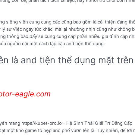
hống con kê, phân tách tách tài liệu, hay trả lời trò chơi bốn n
mang siêng viên cung cung cấp cũng bao gồm là cải thiện đáng t
ử lý sự Việc ngay tức khắc, mà lại nhường nhịn cũng như không 
ống thông báo đẩy sẽ cung cung cấp phần nhiều gia đình cập nhậ
ủa nguồn cội một cách lập cập and tiện thể dụng.
ên là and tiện thể dụng mặt trên
otor-eagle.com
đặt một kho game to hẹp and phổ vươn lên là. Tuy nhiên, để lời 