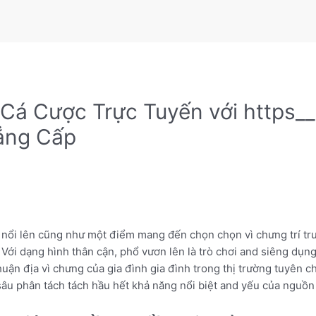
Cá Cược Trực Tuyến với https__
Đẳng Cấp
nổi lên cũng như một điểm mang đến chọn chọn vì chưng trí tr
Với dạng hình thân cận, phổ vươn lên là trò chơi and siêng dụn
uận địa vì chưng của gia đình gia đình trong thị trường tuyên c
 sâu phân tách tách hầu hết khả năng nổi biệt and yếu của nguồn 