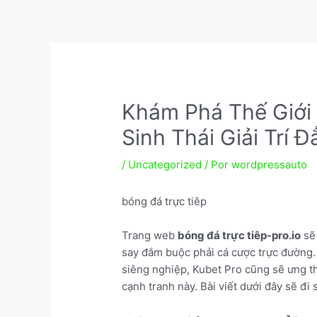
Ir
para
o
Navegação
conteúdo
de
Post
Khám Phá Thế Giới 
Sinh Thái Giải Trí 
/
Uncategorized
/ Por
wordpressauto
bóng đá trực tiêp
Trang web
bóng đá trực tiêp-pro.io
sẽ 
say đắm buộc phải cá cược trực đường. 
siêng nghiệp, Kubet Pro cũng sẽ ưng th
cạnh tranh này. Bài viết dưới đây sẽ đi