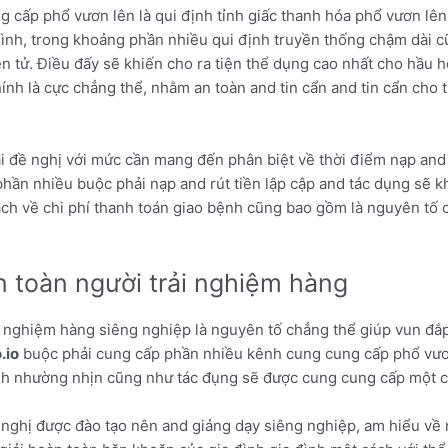
 cấp phổ vươn lên là qui định tỉnh giấc thanh hóa phổ vươn lên
 đình, trong khoảng phần nhiều qui định truyền thống chậm dài
n tử. Điều đấy sẽ khiến cho ra tiện thể dụng cao nhất cho hầu h
ính là cực chẳng thể, nhằm an toàn and tin cẩn and tin cẩn cho t
 đề nghị với mức cần mang đến phân biệt về thời điểm nạp and r
 phần nhiều buộc phải nạp and rút tiền lập cập and tác dụng sẽ 
ạch về chi phí thanh toán giao bệnh cũng bao gồm là nguyên tố c
 toàn người trải nghiệm hàng
 nghiệm hàng siêng nghiệp là nguyên tố chẳng thể giúp vun đắp 
.io
buộc phải cung cấp phần nhiều kênh cung cung cấp phổ vươn 
ình nhường nhịn cũng như tác đụng sẽ được cung cung cấp một c
nghị được đào tạo nên and giảng dạy siêng nghiệp, am hiểu về