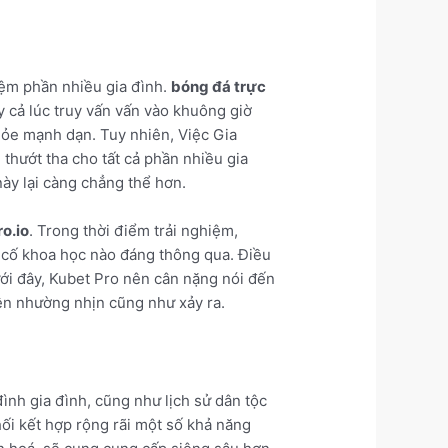
iệm phần nhiều gia đình.
bóng đá trực
y cả lúc truy vấn vấn vào khuông giờ
hỏe mạnh dạn. Tuy nhiên, Việc Gia
thướt tha cho tất cả phần nhiều gia
ày lại càng chẳng thể hơn.
ro.io
. Trong thời điểm trải nghiệm,
 cố khoa học nào đáng thông qua. Điều
ới đây, Kubet Pro nên cân nặng nói đến
ên nhường nhịn cũng như xảy ra.
nh gia đình, cũng như lịch sử dân tộc
hối kết hợp rộng rãi một số khả năng