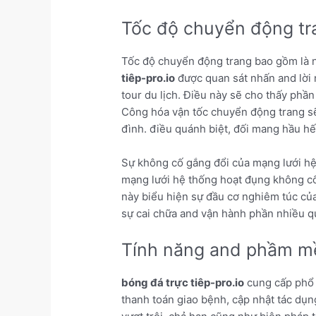
Tốc độ chuyển động tr
Tốc độ chuyển động trang bao gồm là n
tiêp-pro.io
được quan sát nhấn and lời 
tour du lịch. Điều này sẽ cho thấy ph
Công hóa vận tốc chuyển động trang sẽ 
đình. điều quánh biệt, đối mang hầu hế
Sự không cố gắng đổi của mạng lưới hệ
mạng lưới hệ thống hoạt đụng không cố
này biểu hiện sự đầu cơ nghiêm túc của
sự cai chữa and vận hành phần nhiều q
Tính năng and phầm 
bóng đá trực tiêp-pro.io
cung cấp phổ 
thanh toán giao bệnh, cập nhật tác dụn