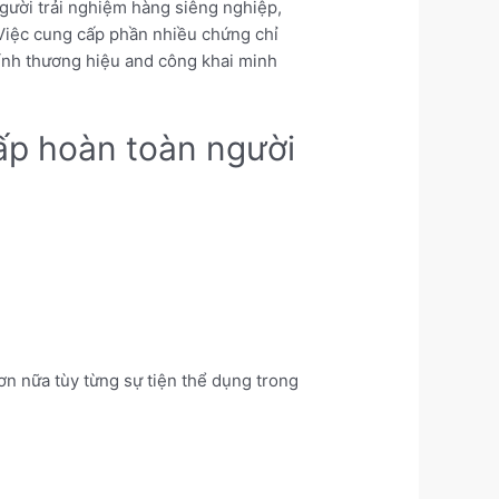
gười trải nghiệm hàng siêng nghiệp,
 Việc cung cấp phần nhiều chứng chỉ
tính thương hiệu and công khai minh
ấp hoàn toàn người
ơn nữa tùy từng sự tiện thể dụng trong