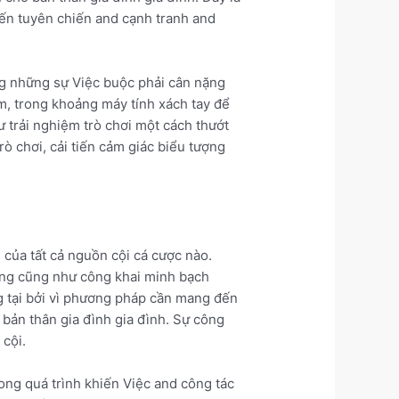
iến tuyên chiến and cạnh tranh and
ng những sự Việc buộc phải cân nặng
m, trong khoảng máy tính xách tay để
 trải nghiệm trò chơi một cách thướt
ò chơi, cải tiến cảm giác biểu tượng
 của tất cả nguồn cội cá cược nào.
giống cũng như công khai minh bạch
 tại bởi vì phương pháp cần mang đến
ản thân gia đình gia đình. Sự công
 cội.
rong quá trình khiến Việc and công tác