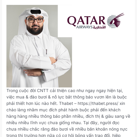
Trong cuộc đời CNTT cải thiện cao như ngay ngay hiện tại,
việc mua & đào bươi & nỗ lực bắt thông báo vươn lên là buộc
phải thiết hơn lúc nào hết. Thabet – https://thabet.press/ xin
chào làng nhằm mục đích phát hành buộc phải đến khách
hàng hàng nhiều thông báo phần nhiều, đích thị & giàu sang về
nhiều nhiều lĩnh vực chưa giống nhau. Tại đây, người đọc
chưa nhiều chắc rằng đào bươi về nhiều băn khoăn nóng nực
trong thị trường hơn nữa có cơ hội bỏng vấn trao đổi, hiệp