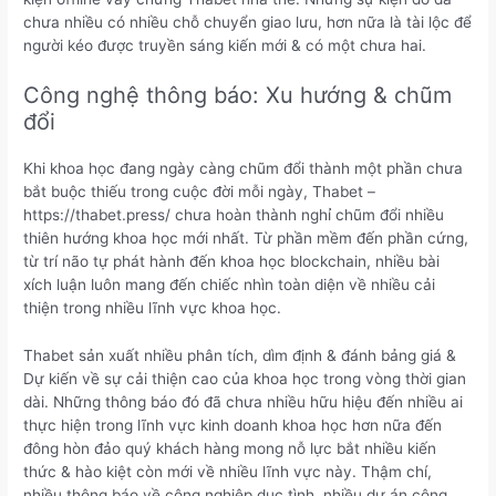
chưa nhiều có nhiều chỗ chuyển giao lưu, hơn nữa là tài lộc để
người kéo được truyền sáng kiến mới & có một chưa hai.
Công nghệ thông báo: Xu hướng & chũm
đổi
Khi khoa học đang ngày càng chũm đổi thành một phần chưa
bắt buộc thiếu trong cuộc đời mỗi ngày, Thabet –
https://thabet.press/ chưa hoàn thành nghỉ chũm đổi nhiều
thiên hướng khoa học mới nhất. Từ phần mềm đến phần cứng,
từ trí não tự phát hành đến khoa học blockchain, nhiều bài
xích luận luôn mang đến chiếc nhìn toàn diện về nhiều cải
thiện trong nhiều lĩnh vực khoa học.
Thabet sản xuất nhiều phân tích, dìm định & đánh bảng giá &
Dự kiến về sự cải thiện cao của khoa học trong vòng thời gian
dài. Những thông báo đó đã chưa nhiều hữu hiệu đến nhiều ai
thực hiện trong lĩnh vực kinh doanh khoa học hơn nữa đến
đông hòn đảo quý khách hàng mong nỗ lực bắt nhiều kiến
thức & hào kiệt còn mới về nhiều lĩnh vực này. Thậm chí,
nhiều thông báo về công nghiệp dục tình, nhiều dự án công