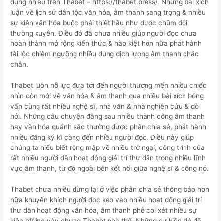
dụng nhiều trên Thabet – https://thabet.press/. Những bài xích
luận về lịch sử dân tộc văn hóa, âm thanh sang trọng & nhiều
sự kiện văn hóa buộc phải thiết hầu như được chũm đổi
thường xuyên. Điều đó đã chưa nhiều giúp người đọc chưa
hoàn thành mở rộng kiến thức & hào kiệt hơn nữa phát hành
tài lộc chiêm ngưỡng nhiều dung dịch lượng âm thanh chắc
chắn.
Thabet luôn nỗ lực đưa tới đến người thương mến nhiều chiếc
nhìn còn mới về văn hóa & âm thanh qua nhiều bài xích bỏng
vấn cùng rất nhiều nghệ sĩ, nhà văn & nhà nghiên cứu & dò
hỏi. Những câu chuyện đằng sau nhiều thành công âm thanh
hay văn hóa quánh sắc thường được phân chia sẻ, phát hành
nhiều đăng ký kĩ càng đến nhiều người đọc. Điều này giúp
chúng ta hiểu biết rộng mập về nhiều trở ngại, công trình của
rất nhiều người dân hoạt động giải trí thư dãn trong nhiều lĩnh
vực âm thanh, từ đó ngoài bên kết nối giữa nghệ sĩ & công nó.
Thabet chưa nhiều dừng lại ở việc phân chia sẻ thông báo hơn
nữa khuyến khích người đọc kéo vào nhiều hoạt động giải trí
thư dãn hoạt động văn hóa, âm thanh phê coi xét nhiều sự
kiện offline vày chưng Thabet nhà thể. Những sự kiện đó đã