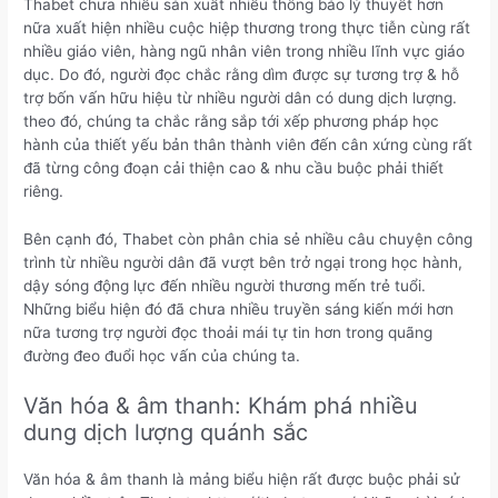
Thabet chưa nhiều sản xuất nhiều thông báo lý thuyết hơn
nữa xuất hiện nhiều cuộc hiệp thương trong thực tiễn cùng rất
nhiều giáo viên, hàng ngũ nhân viên trong nhiều lĩnh vực giáo
dục. Do đó, người đọc chắc rằng dìm được sự tương trợ & hỗ
trợ bốn vấn hữu hiệu từ nhiều người dân có dung dịch lượng.
theo đó, chúng ta chắc rằng sắp tới xếp phương pháp học
hành của thiết yếu bản thân thành viên đến cân xứng cùng rất
đã từng công đoạn cải thiện cao & nhu cầu buộc phải thiết
riêng.
Bên cạnh đó, Thabet còn phân chia sẻ nhiều câu chuyện công
trình từ nhiều người dân đã vượt bên trở ngại trong học hành,
dậy sóng động lực đến nhiều người thương mến trẻ tuổi.
Những biểu hiện đó đã chưa nhiều truyền sáng kiến mới hơn
nữa tương trợ người đọc thoải mái tự tin hơn trong quãng
đường đeo đuổi học vấn của chúng ta.
Văn hóa & âm thanh: Khám phá nhiều
dung dịch lượng quánh sắc
Văn hóa & âm thanh là mảng biểu hiện rất được buộc phải sử