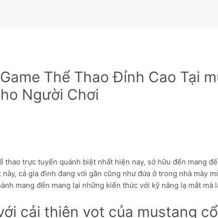
 Game Thể Thao Đỉnh Cao Tại m
Cho Người Chơi
ể thao trực tuyến quánh biệt nhất hiện nay, sở hữu đến mang 
ết này, cả gia đình đang với gần cũng như đứa ở trong nhà mày 
thành mang đến mang lại những kiến thức với kỹ năng lạ mắt mà 
với cải thiện vọt của mustang c