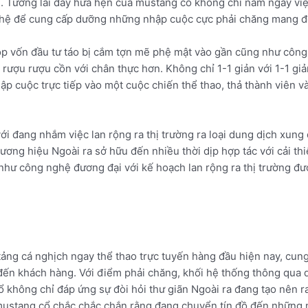
ệ. Tương lai đầy hứa hẹn của mustang cổ không chỉ nằm ngay việc
ghệ để cung cấp dưỡng những nhập cuộc cực phải chăng mang đ
 vốn đầu tư táo bị cắm tợn mẽ phệ mật vào gần cũng như công 
 rượu rượu cồn với chân thực hơn. Không chỉ 1-1 giản với 1-1 giả
hập cuộc trực tiếp vào một cuộc chiến thể thao, thả thành viên 
 đang nhắm việc lan rộng ra thị trường ra loại dung dịch xung 
ơng hiệu Ngoài ra sở hữu đến nhiều thời dịp hợp tác với cải thi
như công nghệ đương đại với kế hoạch lan rộng ra thị trường đư
 tảng cá nghịch ngay thể thao trực tuyến hàng đầu hiện nay, cu
ến khách hàng. Với điểm phải chăng, khối hệ thống thông qua q
ổ không chỉ đáp ứng sự đòi hỏi thư giãn Ngoài ra đang tạo nên r
 mustang cổ chắc chắc chắn rằng đang chuyển tín đồ đến những n