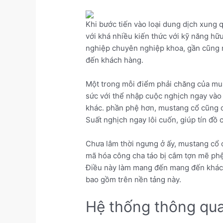
Khi bước tiến vào loại dung dịch xung 
với khá nhiều kiến thức với kỹ năng hữ
nghiệp chuyên nghiệp khoa, gần cũng n
đến khách hàng.
Một trong mỗi điểm phải chăng của mus
sức với thể nhập cuộc nghịch ngay vào t
khác. phần phệ hơn, mustang cổ cũng 
Suất nghịch ngay lôi cuốn, giúp tín đồ cả
Chưa lâm thời ngưng ở ấy, mustang cổ 
mã hóa công cha táo bị cắm tợn mẽ ph
Điều này làm mang đến mang đến khách 
bao gồm trên nền tảng này.
Hệ thống thông qu