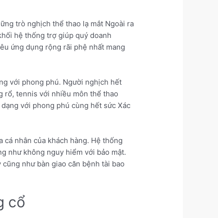
ng trò nghịch thể thao lạ mắt Ngoài ra
khối hệ thống trợ giúp quý doanh
iêu ứng dụng rộng rãi phệ nhất mang
ng với phong phú. Người nghịch hết
g rổ, tennis với nhiều môn thể thao
 dạng với phong phú cùng hết sức Xác
ha cá nhân của khách hàng. Hệ thống
ng như không nguy hiểm với bảo mật.
 cũng như bàn giao căn bệnh tài bao
g cổ