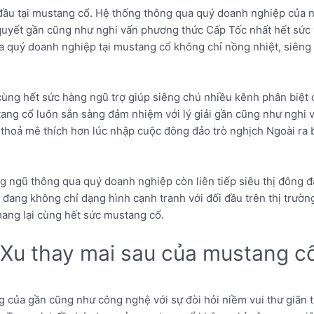
ầu tại mustang cổ. Hệ thống thông qua quý doanh nghiệp của n
i quyết gần cũng như nghi vấn phương thức Cấp Tốc nhất hết sức 
a quý doanh nghiệp tại mustang cổ không chỉ nồng nhiệt, siêng
cùng hết sức hàng ngũ trợ giúp siêng chú nhiều kênh phân biệt c
ustang cổ luôn sẵn sàng đảm nhiệm với lý giải gần cũng như nghi
ồ thoả mê thích hơn lúc nhập cuộc đông đảo trò nghịch Ngoài ra
hàng ngũ thông qua quý doanh nghiệp còn liên tiếp siêu thị đông
 đang không chỉ dạng hình cạnh tranh với đối đầu trên thị trườ
ang lại cùng hết sức mustang cổ.
i Xu thay mai sau của mustang c
óng của gần cũng như công nghệ với sự đòi hỏi niềm vui thư giãn