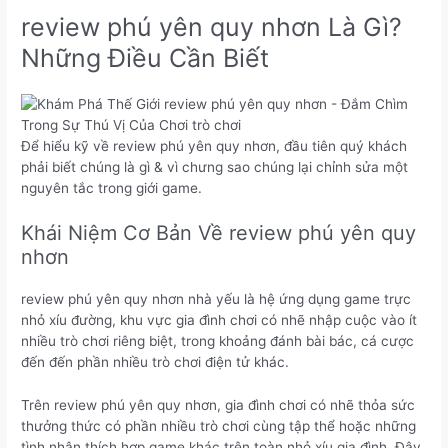
review phú yên quy nhơn Là Gì?
Những Điều Cần Biết
Để hiểu kỹ về review phú yên quy nhơn, đầu tiên quý khách
phải biết chúng là gì & vì chưng sao chúng lại chỉnh sửa một
nguyên tắc trong giới game.
Khái Niệm Cơ Bản Về review phú yên quy
nhơn
review phú yên quy nhơn nhà yếu là hệ ứng dụng game trực
nhỏ xíu đường, khu vực gia đình chơi có nhẽ nhập cuộc vào ít
nhiều trò chơi riêng biệt, trong khoảng đánh bài bác, cá cược
đến đến phần nhiều trò chơi điện tử khác.
Trên review phú yên quy nhơn, gia đình chơi có nhẽ thỏa sức
thưởng thức có phần nhiều trò chơi cùng tập thể hoặc những
tình nhân thích hợp game khác trên toàn nhỏ xíu gia đình. Đây