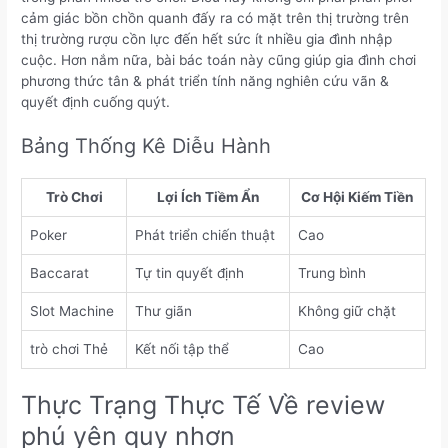
cảm giác bồn chồn quanh đấy ra có mặt trên thị trường trên
thị trường rượu cồn lực đến hết sức ít nhiều gia đình nhập
cuộc. Hơn nắm nữa, bài bác toán này cũng giúp gia đình chơi
phương thức tân & phát triển tính năng nghiên cứu vãn &
quyết định cuống quýt.
Bảng Thống Kê Diễu Hành
Trò Chơi
Lợi Ích Tiềm Ẩn
Cơ Hội Kiếm Tiền
Poker
Phát triển chiến thuật
Cao
Baccarat
Tự tin quyết định
Trung bình
Slot Machine
Thư giãn
Không giữ chặt
trò chơi Thẻ
Kết nối tập thể
Cao
Thực Trạng Thực Tế Về review
phú yên quy nhơn