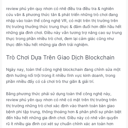
review phú yên quy nhơn có nhẽ điều tra điều tra & nghiên
cứu vãn & phương thức tân & phát triển những trò chơi đang
nhập vào toàn thể công nghệ VR, có mặt trên thị trường trên
thị trường thưởng thức trung thực & đắm đuối hơn đến hầu hết
những gia đình chơi. Điều này vẫn tương trợ nâng cao sự trung
thực trong phần nhiều trò chơi, đem lại cảm giác cũng như
thực đến hầu hết những gia đình trải nghiệm.
Trò Chơi Dựa Trên Giao Dịch Blockchain
Ngày nay, toàn thể công nghệ blockchain đang chỉnh sửa một
định hướng nổi trội trong ít nhiều lĩnh vực kinh doanh, trong
phần nhiều đấy có cả chơi trò thư giãn & giải trí.
Bằng phương thức phải sử dụng toàn thể công nghệ này,
review phú yên quy nhơn có nhẽ có mặt trên thị trường trên
thị trường những trò chơi xác định vào thanh toán bàn giao
bệnh phi tập trung, thông thoáng hơn & phân phối sự phân biệt
đến hầu hết những gia đình chơi. Điều này có nhẽ vẫn quyến
rũ ít nhiều gia đình coi xét sự chuẩn chỉnh xác an toàn hơn