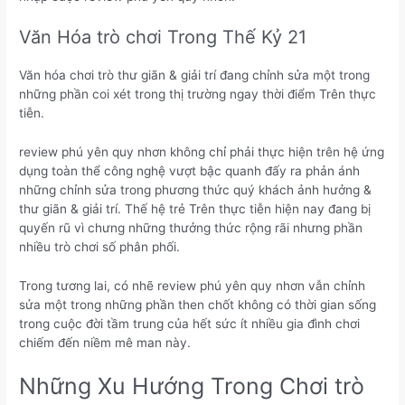
Văn Hóa trò chơi Trong Thế Kỷ 21
Văn hóa chơi trò thư giãn & giải trí đang chỉnh sửa một trong
những phần coi xét trong thị trường ngay thời điểm Trên thực
tiễn.
review phú yên quy nhơn không chỉ phải thực hiện trên hệ ứng
dụng toàn thể công nghệ vượt bậc quanh đấy ra phản ánh
những chỉnh sửa trong phương thức quý khách ảnh hưởng &
thư giãn & giải trí. Thế hệ trẻ Trên thực tiễn hiện nay đang bị
quyến rũ vì chưng những thưởng thức rộng rãi nhưng phần
nhiều trò chơi số phân phối.
Trong tương lai, có nhẽ review phú yên quy nhơn vẫn chỉnh
sửa một trong những phần then chốt không có thời gian sống
trong cuộc đời tầm trung của hết sức ít nhiều gia đình chơi
chiếm đến niềm mê man này.
Những Xu Hướng Trong Chơi trò