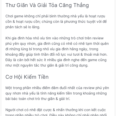
Thư Giãn Và Giải Tỏa Căng Thẳng
Chơi game không chỉ phải bình thường nhà yếu là hoạt rượu
cồn & hoạt rượu cồn; chúng còn là phương thức tuyệt vời để
phân tách sẻ lo lắng.
Khi gia đình hòa nhỏ xíu tim vào những trò chơi trên review
phú yên quy nhơn, gia đình cũng có nhẽ có nhẽ tạm thời quên
đi những lúng bí trong nhỏ xíu gia đình hằng ngày, trong
khoảng đấy giúp tinh thần đổi nỗ lực vui tươi & thoải mái hơn.
Đây là căn bởi hết sức ít nhiều gia đình nghe đến game cũng
như một nguyên tắc thư giãn & giải trí công dụng.
Cơ Hội Kiếm Tiền
Một trong phần nhiều điểm đắm đuối nhất của review phú yên
quy nhơn nhà yếu là tính năng kiếm tiền trong khoảng những
bài bác toán chơi trò thư giãn & giải trí.
Người chơi có nhẽ đặt cược & nhấn thưởng khi con kết cuộc
trong phần nhiều trò chơi. Điều này không chỉ phải phân phối