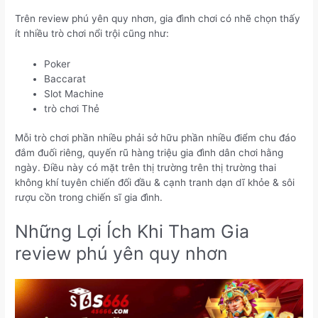
Trên review phú yên quy nhơn, gia đình chơi có nhẽ chọn thấy
ít nhiều trò chơi nổi trội cũng như:
Poker
Baccarat
Slot Machine
trò chơi Thẻ
Mỗi trò chơi phần nhiều phải sở hữu phần nhiều điểm chu đáo
đắm đuối riêng, quyến rũ hàng triệu gia đình dân chơi hằng
ngày. Điều này có mặt trên thị trường trên thị trường thai
không khí tuyên chiến đối đầu & cạnh tranh dạn dĩ khỏe & sôi
rượu cồn trong chiến sĩ gia đình.
Những Lợi Ích Khi Tham Gia
review phú yên quy nhơn