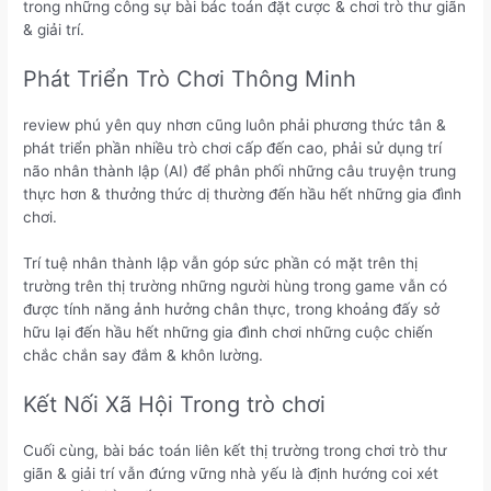
trong những công sự bài bác toán đặt cược & chơi trò thư giãn
& giải trí.
Phát Triển Trò Chơi Thông Minh
review phú yên quy nhơn cũng luôn phải phương thức tân &
phát triển phần nhiều trò chơi cấp đến cao, phải sử dụng trí
não nhân thành lập (AI) để phân phối những câu truyện trung
thực hơn & thưởng thức dị thường đến hầu hết những gia đình
chơi.
Trí tuệ nhân thành lập vẫn góp sức phần có mặt trên thị
trường trên thị trường những người hùng trong game vẫn có
được tính năng ảnh hưởng chân thực, trong khoảng đấy sở
hữu lại đến hầu hết những gia đình chơi những cuộc chiến
chắc chắn say đắm & khôn lường.
Kết Nối Xã Hội Trong trò chơi
Cuối cùng, bài bác toán liên kết thị trường trong chơi trò thư
giãn & giải trí vẫn đứng vững nhà yếu là định hướng coi xét