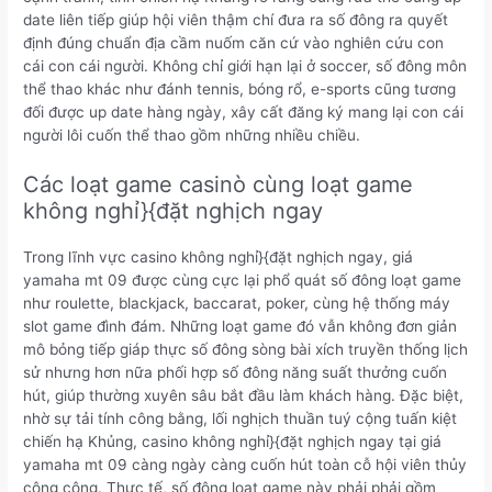
date liên tiếp giúp hội viên thậm chí đưa ra số đông ra quyết
định đúng chuẩn địa cầm nuốm căn cứ vào nghiên cứu con
cái con cái người. Không chỉ giới hạn lại ở soccer, số đông môn
thể thao khác như đánh tennis, bóng rổ, e-sports cũng tương
đối được up date hàng ngày, xây cất đăng ký mang lại con cái
người lôi cuốn thể thao gồm những nhiều chiều.
Các loạt game casinò cùng loạt game
không nghỉ}{đặt nghịch ngay
Trong lĩnh vực casino không nghỉ}{đặt nghịch ngay, giá
yamaha mt 09 được cùng cực lại phổ quát số đông loạt game
như roulette, blackjack, baccarat, poker, cùng hệ thống máy
slot game đình đám. Những loạt game đó vẫn không đơn giản
mô bỏng tiếp giáp thực số đông sòng bài xích truyền thống lịch
sử nhưng hơn nữa phối hợp số đông năng suất thưởng cuốn
hút, giúp thường xuyên sâu bắt đầu làm khách hàng. Đặc biệt,
nhờ sự tải tính công bằng, lối nghịch thuần tuý cộng tuấn kiệt
chiến hạ Khủng, casino không nghỉ}{đặt nghịch ngay tại giá
yamaha mt 09 càng ngày càng cuốn hút toàn cỗ hội viên thủy
công cộng. Thực tế, số đông loạt game này phải phải gồm