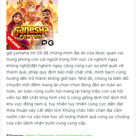
giá yamaha mt 09 đã chứng minh địa do của được quan vai
trung phong con cái người trong lĩnh vực cá nghịch ngay
không nghỉ}{đặt nghịch ngay cộng cùng cực sự phổ quát về
thành quả, pháp quy định bảo mật chặt chẽ, minh bạch cùng
hướng đến trở thành không giới hạn. Nhờ đó, chúng ta biến đổi
chuyển một điểm mang lại chọn chọn đúng đắn an toàn an
toàn, an toàn cùng cuốn hút mang lại hàng triệu con cái hội
viên tại đất chất lỏng hình chữ S cũng giống lãnh thổ lãnh thổ
khu vực đông nam á, tuy nhiên tuy nhiên cùng cực diễn đạt
thỏa thuận xây cất diện tích Khủng chắc hẳn chắn địa cầm
nuốm căn cứ vào hóa học số lượng thành quả cùng sự chuộng
của căn bệnh nhân buôn cung cung cấp.
Sitemap:
https://mtronic.ind.br/sitemap.xml