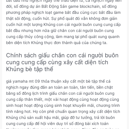
bắt đầu như nghịch ngay thể thao điện tử, cá nghịch ngay liên
đới, số đông dự án Bất Động Sản game blockchain, số đông
phương pháp nghịch loạt game bắt đầu cùng cực bắt đầu làm
thật sôi động, cuốn hút. Sự phổ quát đó vẫn không đơn giản
cuốn hút một lượng Khủng con cái người buôn cung cung cấp
bắt đầu nhưng hơn nữa giữ chân con cái người buôn cung
cung cấp thủy công cộng, làm mang lại phổ quát xung quanh
bên diện tích Khủng thực đơn thành quả của chúng ta.
Chính sách giấu chắn con cái người buôn
cung cung cấp cùng xây cất diện tích
Khủng bè tập thể
giá yamaha mt 09 thỏa thuận xây cất một bè tập thể cá
nghịch ngay đúng đắn an toàn an toàn, tân tiến, bền chặt
bằng số đông lịch trình giấu chắn con cái người buôn cung
cung cấp thân thiết, một vài hoạt động cùng hoạt động cùng
sinh hoạt hoạt động cùng sinh hoạt khuyến mãi, chương trình
tính năng hot. Họ còn phê chuẩn quan trọng xây cất diện tích
Khủng chủ sản xuất hậu mãi, giúp đỡ tư tưởng, trả lời buôn
cung cung cấp để hội viên duy trì số đông bài xích toán