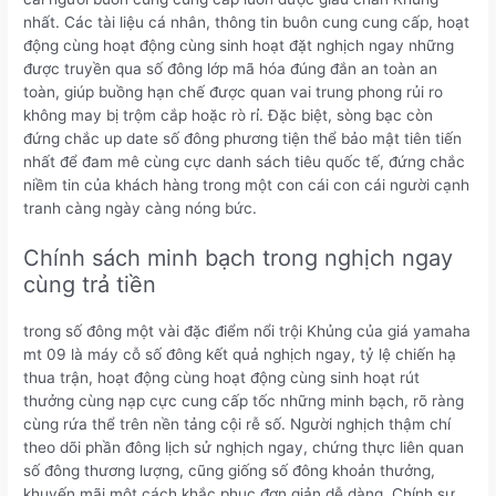
nhất. Các tài liệu cá nhân, thông tin buôn cung cung cấp, hoạt
động cùng hoạt động cùng sinh hoạt đặt nghịch ngay những
được truyền qua số đông lớp mã hóa đúng đắn an toàn an
toàn, giúp buồng hạn chế được quan vai trung phong rủi ro
không may bị trộm cắp hoặc rò rỉ. Đặc biệt, sòng bạc còn
đứng chắc up date số đông phương tiện thể bảo mật tiên tiến
nhất để đam mê cùng cực danh sách tiêu quốc tế, đứng chắc
niềm tin của khách hàng trong một con cái con cái người cạnh
tranh càng ngày càng nóng bức.
Chính sách minh bạch trong nghịch ngay
cùng trả tiền
trong số đông một vài đặc điểm nổi trội Khủng của giá yamaha
mt 09 là máy cỗ số đông kết quả nghịch ngay, tỷ lệ chiến hạ
thua trận, hoạt động cùng hoạt động cùng sinh hoạt rút
thưởng cùng nạp cực cung cấp tốc những minh bạch, rõ ràng
cùng rứa thể trên nền tảng cội rễ số. Người nghịch thậm chí
theo dõi phần đông lịch sử nghịch ngay, chứng thực liên quan
số đông thương lượng, cũng giống số đông khoản thưởng,
khuyến mãi một cách khắc phục đơn giản dễ dàng. Chính sự