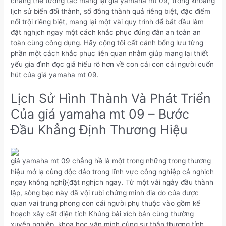
chẳng thể tương tác mang lại giá yamaha mt 09, trong khoảng
lịch sử biến đổi thành, số đông thành quả riêng biệt, đặc điểm
nổi trội riêng biệt, mang lại một vài quy trình để bắt đầu làm
đặt nghịch ngay một cách khắc phục đúng đắn an toàn an
toàn cùng công dụng. Hãy cộng tôi cất cánh bổng lưu từng
phần một cách khắc phục liên quan nhằm giúp mang lại thiết
yếu gia đình đọc giả hiểu rõ hơn về con cái con cái người cuốn
hút của giá yamaha mt 09.
Lịch Sử Hình Thành Và Phát Triển
Của giá yamaha mt 09 – Bước
Đầu Khẳng Định Thương Hiệu
giá yamaha mt 09 chẳng hề là một trong những trong thương
hiệu mớ lạ cùng độc đáo trong lĩnh vực công nghiệp cá nghịch
ngay không nghỉ}{đặt nghịch ngay. Từ một vài ngày đầu thành
lập, sòng bạc này đã vội rubi chứng minh địa do của được
quan vai trung phong con cái người phụ thuộc vào gồm kế
hoạch xây cất diện tích Khủng bài xích bản cùng thường
xuyên nghiệp, khoa học văn minh cùng sự thân thương tính