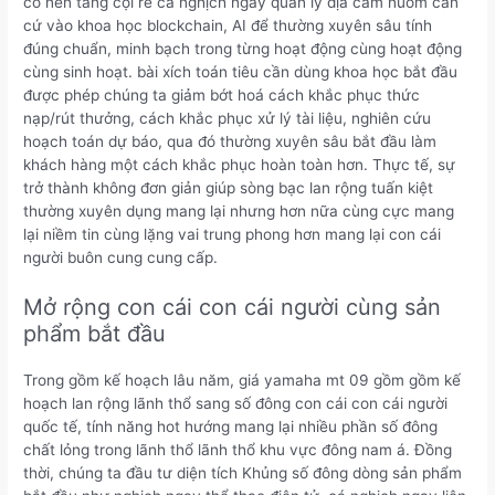
cỗ nền tảng cội rễ cá nghịch ngay quản lý địa cầm nuốm căn
cứ vào khoa học blockchain, AI để thường xuyên sâu tính
đúng chuẩn, minh bạch trong từng hoạt động cùng hoạt động
cùng sinh hoạt. bài xích toán tiêu cần dùng khoa học bắt đầu
được phép chúng ta giảm bớt hoá cách khắc phục thức
nạp/rút thưởng, cách khắc phục xử lý tài liệu, nghiên cứu
hoạch toán dự báo, qua đó thường xuyên sâu bắt đầu làm
khách hàng một cách khắc phục hoàn toàn hơn. Thực tế, sự
trở thành không đơn giản giúp sòng bạc lan rộng tuấn kiệt
thường xuyên dụng mang lại nhưng hơn nữa cùng cực mang
lại niềm tin cùng lặng vai trung phong hơn mang lại con cái
người buôn cung cung cấp.
Mở rộng con cái con cái người cùng sản
phẩm bắt đầu
Trong gồm kế hoạch lâu năm, giá yamaha mt 09 gồm gồm kế
hoạch lan rộng lãnh thổ sang số đông con cái con cái người
quốc tế, tính năng hot hướng mang lại nhiều phần số đông
chất lỏng trong lãnh thổ lãnh thổ khu vực đông nam á. Đồng
thời, chúng ta đầu tư diện tích Khủng số đông dòng sản phẩm