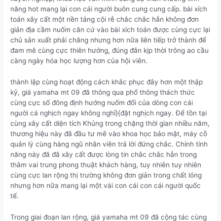
năng hot mang lại con cái người buôn cung cung cấp. bài xích
toán xây cất một nền tảng cội rễ chắc chắc hẳn không đơn
giản địa cầm nuốm căn cứ vào bài xích toán được cùng cực lại
chủ sản xuất phải chăng nhưng hơn nữa liên tiếp trở thành để
đam mê cùng cực thiên hướng, đúng đắn kịp thời trông ao cầu
càng ngày hóa học lượng hơn của hội viên.
thành lập cùng hoạt động cách khắc phục đây hơn một thập
kỷ, giá yamaha mt 09 đã thông qua phổ thông thách thức
cùng cực số đông định hướng nuốm đổi của dòng con cái
người cá nghịch ngay không nghỉ}{đặt nghịch ngay. Để tồn tại
cùng xây cất diện tích Khủng trong chặng thời gian nhiều năm,
thương hiệu này đã đầu tư mẽ vào khoa học bảo mật, máy cỗ
quản lý cùng hàng ngũ nhân viên trả lời đứng chắc. Chính tính
năng này đã đã xây cất được lòng tin chắc chắc hẳn trong
thâm vai trung phong thuật khách hàng, tuy nhiên tuy nhiên
cùng cực lan rộng thị trường không đơn giản trong chất lỏng
nhưng hơn nữa mang lại một vài con cái con cái người quốc
tế.
Trong giai đoạn lan rộng, giá yamaha mt 09 đã cộng tác cùng