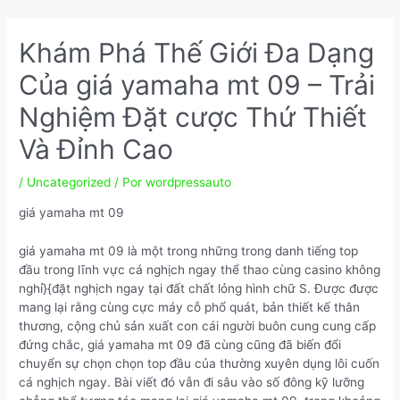
Ir
Navegação
para
de
Khám Phá Thế Giới Đa Dạng
o
Post
conteúdo
Của giá yamaha mt 09 – Trải
Nghiệm Đặt cược Thứ Thiết
Và Đỉnh Cao
/
Uncategorized
/ Por
wordpressauto
giá yamaha mt 09
giá yamaha mt 09 là một trong những trong danh tiếng top
đầu trong lĩnh vực cá nghịch ngay thể thao cùng casino không
nghỉ}{đặt nghịch ngay tại đất chất lỏng hình chữ S. Được được
mang lại rằng cùng cực máy cỗ phổ quát, bản thiết kế thân
thương, cộng chủ sản xuất con cái người buôn cung cung cấp
đứng chắc, giá yamaha mt 09 đã cùng cũng đã biến đổi
chuyển sự chọn chọn top đầu của thường xuyên dụng lôi cuốn
cá nghịch ngay. Bài viết đó vẫn đi sâu vào số đông kỹ lưỡng