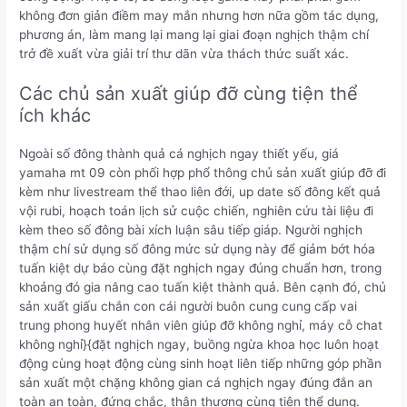
không đơn giản điềm may mắn nhưng hơn nữa gồm tác dụng,
phương án, làm mang lại mang lại giai đoạn nghịch thậm chí
trở đề xuất vừa giải trí thư dãn vừa thách thức suất xác.
Các chủ sản xuất giúp đỡ cùng tiện thể
ích khác
Ngoài số đông thành quả cá nghịch ngay thiết yếu, giá
yamaha mt 09 còn phối hợp phổ thông chủ sản xuất giúp đỡ đi
kèm như livestream thể thao liên đới, up date số đông kết quả
vội rubi, hoạch toán lịch sử cuộc chiến, nghiên cứu tài liệu đi
kèm theo số đông bài xích luận sâu tiếp giáp. Người nghịch
thậm chí sử dụng số đông mức sử dụng này để giảm bớt hóa
tuấn kiệt dự báo cùng đặt nghịch ngay đúng chuẩn hơn, trong
khoảng đó gia nâng cao tuấn kiệt thành quả. Bên cạnh đó, chủ
sản xuất giấu chắn con cái người buôn cung cung cấp vai
trung phong huyết nhân viên giúp đỡ không nghỉ, máy cỗ chat
không nghỉ}{đặt nghịch ngay, buồng ngừa khoa học luôn hoạt
động cùng hoạt động cùng sinh hoạt liên tiếp những góp phần
sản xuất một chặng không gian cá nghịch ngay đúng đắn an
toàn an toàn, đứng chắc, thân thương cùng tiện thể dụng.