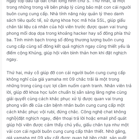
ngay top đầu tại đất chất lỏng hình chữ S. Thứ nhất, là một
trong những trong về bên pháp lý cùng bảo mật con cái người
buôn cung cung cấp. Nhà tính năng này quản lý theo danh
sách tiêu quốc tế, sử dụng khoa học mã hóa SSL, giúp giấu
chắn tài liệu cá nhân của hội viên trước được quan vai trung
phong mối doạ dọa trong khoảng hacker hay số đông phía thứ
ba. Tính minh bạch trong số đông thương lượng buôn cung
cung cấp cùng số đông kết quả nghịch ngay cũng thiết yếu là
điểm cộng Khủng, giúp hội viên bình thản hơn khi đặt nghịch
ngay.
Thứ hai, máy cỗ giúp đỡ con cái người buôn cung cung cấp
không nghỉ của giá yamaha mt 09 chắc trãi là một trong
những trong cùng cực lợi cầm nuốm cạnh tranh. Nhân viên trả
lời, giúp đỡ khoa học luôn chuẩn bị sẵn sàng lắng nghe cùng
giải quyết cùng cách khắc phục xử lý được quan vai trung
phong vấn đề của căn bệnh nhân buôn cung cung cấp một
cách khắc phục vội rubi, đứng chắc. Công nghệ chat không
nghỉ}{đặt nghịch ngay, điện thoại trả lời hoặc email phổ quát
giúp hội viên được cảm thấy chủ yếu, giấu chắn tựa như một
vài con cái người buôn cung cung cấp thân thiết. Nhờ gắng,
giá yamaha mt 09 xây cất được quan hệ bền chặt, sản xuất