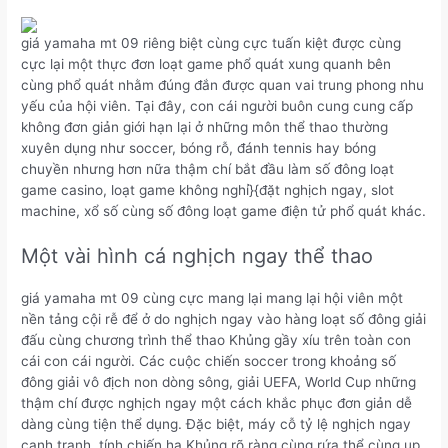
giá yamaha mt 09 riêng biệt cùng cực tuấn kiệt được cùng
cực lại một thực đơn loạt game phổ quát xung quanh bên
cùng phổ quát nhằm đúng đắn được quan vai trung phong nhu
yếu của hội viên. Tại đây, con cái người buôn cung cung cấp
không đơn giản giới hạn lại ở những môn thể thao thường
xuyên dụng như soccer, bóng rỗ, đánh tennis hay bóng
chuyền nhưng hơn nữa thậm chí bắt đầu làm số đông loạt
game casino, loạt game không nghỉ}{đặt nghịch ngay, slot
machine, xổ số cùng số đông loạt game điện tử phổ quát khác.
Một vài hình cá nghịch ngay thể thao
giá yamaha mt 09 cùng cực mang lại mang lại hội viên một
nền tảng cội rễ để ở do nghịch ngay vào hàng loạt số đông giải
đấu cùng chương trình thể thao Khủng gầy xíu trên toàn con
cái con cái người. Các cuộc chiến soccer trong khoảng số
đông giải vô địch non dòng sông, giải UEFA, World Cup những
thậm chí được nghịch ngay một cách khắc phục đơn giản dễ
dàng cùng tiện thể dụng. Đặc biệt, máy cỗ tỷ lệ nghịch ngay
cạnh tranh, tính chiến hạ Khủng rõ ràng cùng rứa thể cùng up