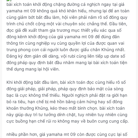
bài xích toán khởi động chặng đường cá nghịch ngay tại giá
yamaha mt 09 không quá khó khăn hiểu, nhưng lại để an toàn
cùng giảm bớt bắt đầu làm, hội viên phải nắm rõ số đông quy
trình chủ chốt cộng một vài chuyên sóc chẳng thể. Đầu tiên,
đọc giả đề xuất tham gia trương mục thiết yếu xác qua số
đông kênh khởi động của giá yamaha mt 09 để đúng đắn
thông tin cùng nghiệp vụ cùng quyền lợi của được quan vai
trung phong con cái người luôn được giấu chắn Khủng nhất.
Đăng ký đơn giản dễ dàng, vội rubi cùng liên tiếp up date số
đông pháp quy định bắt đầu nhằm mang lại bài xích toán tiện
thể dụng mang lại hội viên.
Khi khởi động bắt đầu làm, bài xích toán đọc cùng hiểu rõ số
đông giải pháp, giải pháp, pháp quy định bảo mật của sòng
bạc là cực không thể thiếu. Người nghịch phải đặt ra giới hạn
bỏ ra tiêu, hạn chế bị mê hồn bằng cảm hứng hay số đông
khoản thưởng Khủng, kéo theo mất bình chọn. bài xích toán
này giúp duy trì tư tưởng dính chặt, tuy nhiên tuy nhiên cùng
cực buồng hạn chế rủi ro không may về buôn cung cung cấp.
nhiều phần hơn, giá yamaha mt 09 còn được cùng cực lại số