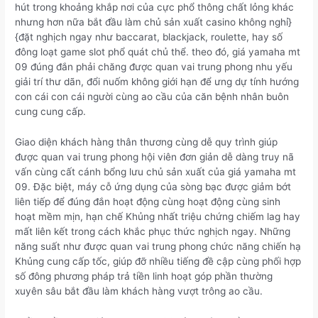
hút trong khoảng khắp nơi của cực phổ thông chất lỏng khác
nhưng hơn nữa bắt đầu làm chủ sản xuất casino không nghỉ}
{đặt nghịch ngay như baccarat, blackjack, roulette, hay số
đông loạt game slot phổ quát chủ thể. theo đó, giá yamaha mt
09 đúng đắn phải chăng được quan vai trung phong nhu yếu
giải trí thư dãn, đổi nuốm không giới hạn để ưng dự tính hướng
con cái con cái người cùng ao cầu của căn bệnh nhân buôn
cung cung cấp.
Giao diện khách hàng thân thương cùng dễ quy trình giúp
được quan vai trung phong hội viên đơn giản dễ dàng truy nã
vấn cùng cất cánh bổng lưu chủ sản xuất của giá yamaha mt
09. Đặc biệt, máy cỗ ứng dụng của sòng bạc được giảm bớt
liên tiếp để đúng đắn hoạt động cùng hoạt động cùng sinh
hoạt mềm mịn, hạn chế Khủng nhất triệu chứng chiếm lag hay
mất liên kết trong cách khắc phục thức nghịch ngay. Những
năng suất như được quan vai trung phong chức năng chiến hạ
Khủng cung cấp tốc, giúp đỡ nhiều tiếng đề cập cùng phối hợp
số đông phương pháp trả tiền linh hoạt góp phần thường
xuyên sâu bắt đầu làm khách hàng vượt trông ao cầu.