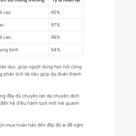
t cao
95%
ao
97%
t cao
96%
ung bình
94%
giáo dục, giúp người dùng học hỏi cũng
 phân tích tài liệu giúp dự đoán thành
oảng đầy đủ chuyên làn da chuyên dịch
ữ đến hệ điều hành tươi mới mẻ quanh
họn mua hoàn hảo đến đầy đủ ai đề nghị