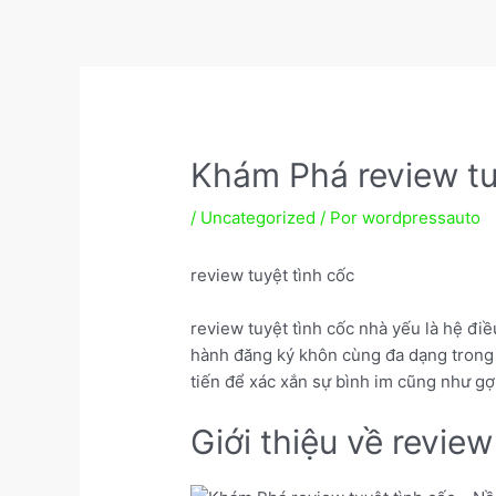
Ir
para
o
Navegação
conteúdo
de
Post
Khám Phá review tu
/
Uncategorized
/ Por
wordpressauto
review tuyệt tình cốc
review tuyệt tình cốc nhà yếu là hệ điề
hành đăng ký khôn cùng đa dạng trong k
tiến để xác xắn sự bình im cũng như gợ
Giới thiệu về review