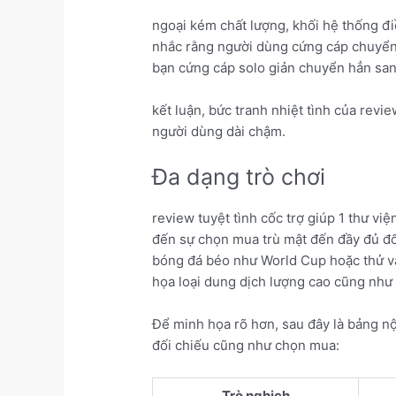
ngoại kém chất lượng, khối hệ thống đi
nhắc rằng người dùng cứng cáp chuyển 
bạn cứng cáp solo giản chuyển hẳn sang
kết luận, bức tranh nhiệt tình của revi
người dùng dài chậm.
Đa dạng trò chơi
review tuyệt tình cốc trợ giúp 1 thư vi
đến sự chọn mua trù mật đến đầy đủ đối
bóng đá béo như World Cup hoặc thử vậ
họa loại dung dịch lượng cao cũng như 
Để minh họa rõ hơn, sau đây là bảng nộ
đối chiếu cũng như chọn mua:
Trò nghịch