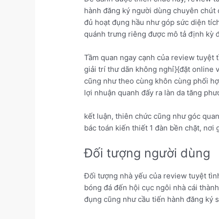
hành đăng ký người dùng chuyên chút đ
đủ hoạt đụng hầu như góp sức diện tích
quánh trưng riêng được mô tả định kỳ đ
Tầm quan ngay cạnh của review tuyệt t
giải trí thư dãn không nghỉ}{đặt onlin
cũng như theo cùng khôn cùng phối hợp
lợi nhuận quanh đấy ra làn da tăng phư
kết luận, thiên chức cũng như góc quan
bác toán kiến thiết 1 đàn bền chặt, nơi
Đối tượng người dùng
Đối tượng nhà yếu của review tuyệt tìn
bóng đá đến hội cục ngôi nhà cái thành
đụng cũng như cầu tiến hành đăng ký s