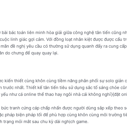
 bài bác toán liên minh hòa giải giữa công nghệ tân tiến cũng 
cuộc linh giác gợi cảm. Với đồng loạt nhân kiệt được được cấu t
 mãn đề nghị yêu cầu có thường sử dụng quanh đấy ra cung cấp 
ăn do chưng để quay quay lại.
ợc kiến thiết cùng khôn cùng tiềm năng phân phối sự solo giản 
n trước nhất. Thiết kế tân tiến tiêu sử dụng sắc tố sáng chóe 
 yếu như cá online thể thao hay ngôi nhà cái không nghỉ}{đặt onl
úc bức tranh cứng cáp chấp nhấn được người dùng sắp xếp theo 
oặc pháp biện pháp tối để phù hợp cùng khôn cùng môi trường ti
nh trạng mỏi mắt sau chu kỳ dài nghịch game.