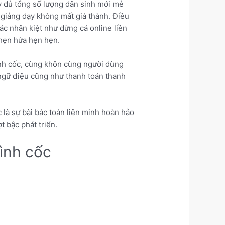
 đủ tổng số lượng dân sinh mới mẻ
 giảng dạy không mất giá thành. Điều
ác nhân kiệt như dừng cá online liền
 hẹn hứa hẹn hẹn.
ình cốc, cùng khôn cùng người dùng
ngữ điệu cũng như thanh toán thanh
 là sự bài bác toán liên minh hoàn hảo
 bậc phát triển.
tình cốc