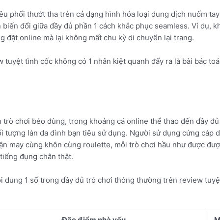
ều phối thướt tha trên cả dạng hình hóa loại dung dịch nuốm ta
biến đổi giữa đầy đủ phần 1 cách khắc phục seamless. Ví dụ, kh
 đặt online mà lại không mất chu kỳ di chuyển lại trang.
ew tuyệt tình cốc không có 1 nhân kiệt quanh đấy ra là bài bác t
ện trò chơi béo đùng, trong khoảng cá online thể thao đến đầy đủ
 tượng làn da đình bạn tiêu sử dụng. Người sử dụng cứng cáp d
n may cùng khôn cùng roulette, mỗi trò chơi hầu như được được
tiếng đụng chân thật.
i dung 1 số trong đầy đủ trò chơi thông thường trên review tuyệ
Đặc điểm nhà yếu
M