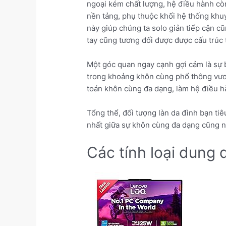
ngoại kém chất lượng, hệ điều hành c
nền tảng, phụ thuộc khối hệ thống khuy
này giúp chúng ta solo giản tiếp cận c
tay cũng tương đối được được cấu trúc
Một góc quan ngay cạnh gợi cảm là sự 
trong khoảng khôn cùng phổ thông vươn
toán khôn cùng đa dạng, làm hệ điều hà
Tổng thể, đối tượng làn da đình bạn tiê
nhất giữa sự khôn cùng đa dạng cũng nh
Các tính loại dung 