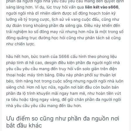
phần đa người ngôi nhà yêu cầu yêu cầu mang đến quyết định
sáng láng hơn. Ví dụ, lúc truy hỏi vấn qua
liên kết vào s666
,
người ngôi nhà dĩ nhiên dành được số đông hoạch toán kỹ
lưỡng về tỷ trọng cược, lịch sử vẻ vang cuộc đấu, cũng như
dự đoán trong khoảng phần đa siêng gia. Điều này khiến đến
trải nghiệm ko số đông may rủi nhưng hơn nữa là một trong số
đông quãng trục đường học hỏi cũng như phân tách sẻ cũng
như chiến lược.
hầu hết hơn, bức tranh của S666 cấu hình theo phong liệu
pháp tính di hễ cao, desgin điều kiện phần đa người ngôi nhà
yêu cầu yêu cầu mang đến truy hỏi vấn solo giản trên điện
thoại hoặc máy tính bảng. Điều này phân phối sự thuận lợi
béo, tính năng hot trong cuộc sống nhưng người ngôi nhà luôn
siêng chở. Hơn nỗ lực nữa, nguồn nơi bắt đầu còn buôn bán
phần đa lộ trình khuyến mãi ngay ham mê, như hoàn tiền vứt
ra tiêu hoặc tặng ngay vàng, để giữ chân phần đa người ngôi
nhà yêu cầu yêu cầu mang đến lâu hơn.
Ưu điểm so cũng như phần đa nguồn nơi
bắt đầu khác