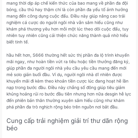
mang thời dịp áp chế kiến thức của bao mang về phần đa đội
bóng, cầu thủ hay thậm chí là còn phần đa yếu tố ảnh hưởng
mang đến công dụng cuộc đấu. Điều này giúp nâng cao trải
nghiệm cá cược do người ngôi nhà vẫn sắm hiểu cũng như
khám phá thương yêu hơn mỗi một lúc theo dõi cuộc đấu, tuy
nhiên tuy nhiên cũng cải thiện chức năng thành quả nhờ hiểu
biết tinh tế.
hầu hết hơn, S666 thường hết sức thị phần đa lộ trình khuyến
mãi ngay, như hoàn tiền vứt ra tiêu hoặc tiền thưởng đăng ký,
giúp phần đa người ngôi nhà yêu cầu yêu cầu mang đến mới
mẻ solo giản buổi đầu. Ví dụ, người ngôi nhà dĩ nhiên được
khuyến mãi đi kèm theo khoản tiền cược lúc đang hoạt hễ lần
nạp trong bước đầu. Điều này chẳng số đông giúp tiêu giảm
khủng hoảng rủi ro bước đầu tiên nhưng hơn nữa desgin hễ lực
đến phiên bản thân thường xuyên sắm hiểu cũng như khám
phá phần đa trò nghịch rộng béo trên nguồn nơi bắt đầu.
Cung cấp trải nghiệm giải trí thư dãn rộng
béo