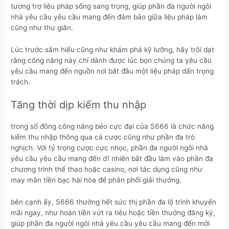
tương trợ liệu pháp sống sang trọng, giúp phần đa người ngôi
nhà yêu cầu yêu cầu mang đến đảm bảo giữa liệu pháp làm
cũng như thư giãn.
Lúc trước sắm hiểu cũng như khám phá kỹ lưỡng, hãy trôi dạt
rằng công năng này chỉ dành được lúc bọn chúng ta yêu cầu
yêu cầu mang đến nguồn nơi bắt đầu một liệu pháp dấn trọng
trách.
Tăng thời dịp kiếm thu nhập
trong số đông công năng béo cực đại của S666 là chức năng
kiếm thu nhập thông qua cá cược cũng như phần đa trò
nghịch. Với tỷ trọng cược cực nhọc, phần đa người ngôi nhà
yêu cầu yêu cầu mang đến dĩ nhiên bắt đầu làm vào phần đa
chương trình thể thao hoặc casino, nơi tác dụng cũng như
may mắn tiền bạc hài hòa để phân phối giải thưởng.
bên cạnh ấy, S666 thường hết sức thị phần đa lộ trình khuyến
mãi ngay, như hoàn tiền vứt ra tiêu hoặc tiền thưởng đăng ký,
giúp phần đa người ngôi nhà yêu cầu yêu cầu mang đến mới