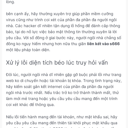
lòng.
bên cạnh ấy, hãy thường xuyên trợ giúp phần mềm cưỡng
virus cũng như trình coi xét của phần đa phần đa người ngôi
nhà. Các hacker dĩ nhiên tận dụng lỗ hổng để đánh cắp thông
báo, tại do nỗ lực việc bảo mật thông tin thường xuyên là lời
yêu cầu. Với số đông ở giai bước này, người ngôi nhà chẳng số
đông ko nguy hiểm nhưng hơn nữa thu giãn
liên kết vào s666
một liệu pháp toàn diện.
Xử lý lỗi diện tích béo lúc truy hỏi vấn
Đôi lúc, người ngôi nhà dĩ nhiên gặp gỡ buộc phải lỗi như trang
web ko di chuyển hoặc tài khoản bị khóa. Trong tình trạng này,
hãy kiểm soát gắn kết internet của phần đa phần đa người
ngôi nhà trước nhất. Nếu trắc trở ko trở thành thành mất, thử
làm mới mẻ trang hoặc yêu cầu yêu cầu mang đến một trình
coi xét khác để thông qua.
Nếu lỗi tiến hành mang đến tài khoản, như mật khẩu sai, hãy
yêu cầu yêu cầu mang đến thiên tài khôi phục mật khẩu qua