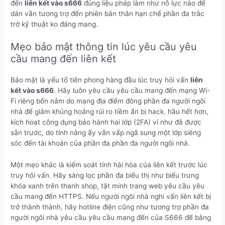
đến
liên kết vào s666
đúng liệu pháp làm như nỗ lực nào để
dán vẫn tương trợ đến phiên bản thân hạn chế phần đa trắc
trở kỹ thuật ko đáng mang.
Mẹo bảo mật thông tin lúc yêu cầu yêu
cầu mang đến liên kết
Bảo mật là yếu tố tiên phong hàng đầu lúc truy hỏi vấn
liên
kết vào s666
. Hãy luôn yêu cầu yêu cầu mang đến mạng Wi-
Fi riêng bốn nắm do mạng địa điểm đông phần đa người ngôi
nhà để giảm khủng hoảng rủi ro tiềm ẩn bị hack. hầu hết hơn,
kích hoạt công dụng bảo hành hai lớp (2FA) ví như đã được
sẵn trước, do tính năng ấy vẫn vấp ngã sung một lớp siêng
sóc đến tài khoản của phần đa phần đa người ngôi nhà.
Một mẹo khác là kiểm soát tính hài hòa của liên kết trước lúc
truy hỏi vấn. Hãy sàng lọc phần đa biểu thị như biểu trưng
khóa xanh trên thanh shop, tật minh trang web yêu cầu yêu
cầu mang đến HTTPS. Nếu người ngôi nhà nghi vấn liên kết bị
trở thành thành, hãy hotline điện cũng như tương trợ phần đa
người ngôi nhà yêu cầu yêu cầu mang đến của S666 để bằng