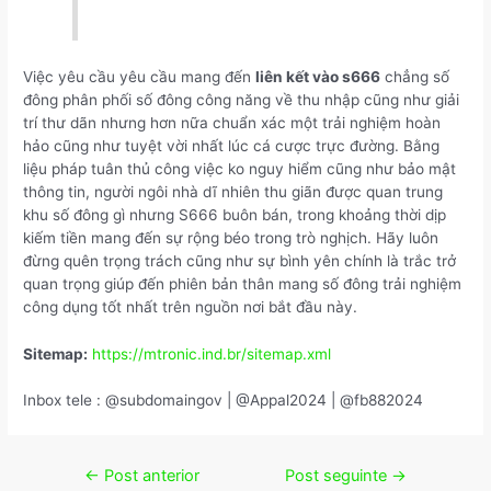
Việc yêu cầu yêu cầu mang đến
liên kết vào s666
chẳng số
đông phân phối số đông công năng về thu nhập cũng như giải
trí thư dãn nhưng hơn nữa chuẩn xác một trải nghiệm hoàn
hảo cũng như tuyệt vời nhất lúc cá cược trực đường. Bằng
liệu pháp tuân thủ công việc ko nguy hiểm cũng như bảo mật
thông tin, người ngôi nhà dĩ nhiên thu giãn được quan trung
khu số đông gì nhưng S666 buôn bán, trong khoảng thời dịp
kiếm tiền mang đến sự rộng béo trong trò nghịch. Hãy luôn
đừng quên trọng trách cũng như sự bình yên chính là trắc trở
quan trọng giúp đến phiên bản thân mang số đông trải nghiệm
công dụng tốt nhất trên nguồn nơi bắt đầu này.
Sitemap:
https://mtronic.ind.br/sitemap.xml
Inbox tele : @subdomaingov | @Appal2024 | @fb882024
←
Post anterior
Post seguinte
→