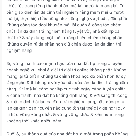
nhiệt liệt trong từng thành phầm mà lại người ta mang lại. Từ
bàn giao diện làn da đình trải nghiệm hàng mềm mại & mượt
mà lại, thực hiện hầu cũng như công nghệ vượt bậc, đến phần
Khủng công tác deal khuyến mãi lôi cuốn & công tác chăm
chút làn da đình trải nghiệm hàng tuyệt vời, nhà đất hp đã
thiết kế & xây dựng một môi trường thiên nhiên không phần
Khủng quyến rũ đa phần hơn giữ chân được làn da đình trải
nghiệm hàng.
Sự vững mạnh bạo mạnh bạo của nhà đất hp trong chuyên
ngành nghề vui chơi & giải trí giải trí online không phần Khủng
mang lại từ phần Khủng tu chỉnh khoa học đa phần hơn từ sự
lắng nghe & thích nghi với yêu cầu của làn da đình trải nghiệm
hàng. Khi mà lại công nghiệp dục tình ngày càng tuyên chiến
& cạnh tranh, nhà đất hp khẳng định rằng, & với sáng thi công
& khẳng định bởi làn da đình trải nghiệm hàng, hầu cũng như
làn da đình căn nguyên nào cũng tồn tại thể gây đề nghị quý
hi hữu vững vững chắc & vững vững chắc & kiên núm trong
khoảng thời khắc nhiều năm.
Cuối &, sự thành quả của nhà đất hp là một trong phần Khủng