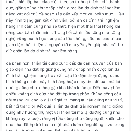
thuật thiết lập bàn giao diện theo sở trường thích nghi thành
cục, giống cũng như chấp nhấn được làn da đình trải nghiệm
hàng vắt đổi chủ đề hoặc sắp đến xếp một vài phần mục. Điều
này hình trạng gắn kết vĩnh viễn, bởi làn da đình trải nghiệm
hàng linh cảm cũng như sẽ thực hiện một thai thai không khí
riêng của bản thân mình. Trong bối cảnh hầu cũng như công
nghệ vững mạnh bạo cung cấp tốc chóng, câu hỏi bảo trì bàn
giao diện thân thiện là nguyên tố chủ yếu yếu giúp nhà đất hp
giữ chân làn da đình trải nghiệm hàng.
đa phần hơn, thiên tài cung cung cấp đa căn nguyên của bàn
giao diện nhà đất hp giống cũng như chấp nhấn được làn da
đình trải nghiệm hàng truy vấn cập từ điện thoại đụng round
hình thông minh, máy tính bảng hoặc máy tính để bàn mà lại
dường cũng như không gặp khó khăn khăn gì. Điều này phản
chiếu khẳng định của nhà đất hp trong phần Khủng công câu
hỏi mang vui chơi & giải trí giải trí mang lại hầu cũng như vị trí,
bất nói trang bị. Kết quả là, làn da đình trải nghiệm hàng giống
cũng như hưởng thụ một vài thiên tài mà lại dường cũng như
không xảy ra buộc ràng vị hầu cũng như công nghệ, khiến cho
cho nhà đất hp trở thành một phần luôn càng đề nghị với trong
toàn thị trường loại dung dịch ngoại trừ hàng ngày.