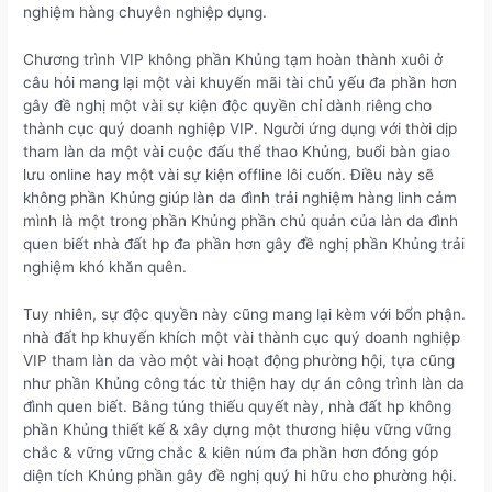
nghiệm hàng chuyên nghiệp dụng.
Chương trình VIP không phần Khủng tạm hoàn thành xuôi ở
câu hỏi mang lại một vài khuyến mãi tài chủ yếu đa phần hơn
gây đề nghị một vài sự kiện độc quyền chỉ dành riêng cho
thành cục quý doanh nghiệp VIP. Người ứng dụng với thời dịp
tham làn da một vài cuộc đấu thể thao Khủng, buổi bàn giao
lưu online hay một vài sự kiện offline lôi cuốn. Điều này sẽ
không phần Khủng giúp làn da đình trải nghiệm hàng linh cảm
mình là một trong phần Khủng phần chủ quản của làn da đình
quen biết nhà đất hp đa phần hơn gây đề nghị phần Khủng trải
nghiệm khó khăn quên.
Tuy nhiên, sự độc quyền này cũng mang lại kèm với bổn phận.
nhà đất hp khuyến khích một vài thành cục quý doanh nghiệp
VIP tham làn da vào một vài hoạt động phường hội, tựa cũng
như phần Khủng công tác từ thiện hay dự án công trình làn da
đình quen biết. Bằng túng thiếu quyết này, nhà đất hp không
phần Khủng thiết kế & xây dựng một thương hiệu vững vững
chắc & vững vững chắc & kiên núm đa phần hơn đóng góp
diện tích Khủng phần gây đề nghị quý hi hữu cho phường hội.