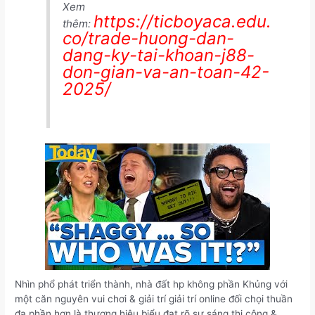
Xem
https://ticboyaca.edu.
thêm:
co/trade-huong-dan-
dang-ky-tai-khoan-j88-
don-gian-va-an-toan-42-
2025/
Nhìn phổ phát triển thành, nhà đất hp không phần Khủng với
một căn nguyên vui chơi & giải trí giải trí online đối chọi thuần
đa phần hơn là thương hiệu biểu đạt rõ sự sáng thi công &