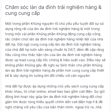
Chăm sóc làn da đình trải nghiệm hàng &
cung cung cấp
Một trong phần Khủng nguyên tố chủ yếu yếu tuyệt đối sự sử
dụng rộng rãi của làn da đình trải nghiệm hàng là một trong
trong một vài phần Khủng phần Khủng đẳng cung cấp công
tác chăm chút làn da đình trải nghiệm hàng nhiệt liệt của nhà
đất hp. Đội ngũ cung cung cấp làn da đình trải nghiệm hàng
của nhà đất hp luôn sẵn sàng chuẩn bị 24/7, đảm đề cập rằng
hầu cũng như thắc bận rộn của làn da đình trải nghiệm hàng
được up load cung cấp tốc chóng & hiệu suất cao. Điều này sẽ
không phần Khủng gây đề nghị sự bình thản cho phần Khủng
làn da đình trải nghiệm hàng đa phần hơn cung cung cấp thiết
kế & xây dựng tin tưởng khi đối chiếu với căn nguyên.
nhà đất hp được áp dụng những chủ yếu sách cung cung cấp
khác nhau, từ chat online, email bao bao gồm call điện. Sự gửi
động linh hoạt này giúp làn da đình trải nghiệm hàng đối chọi
giản tìm được túng thiếu quyết chỉnh dốn call điện hợp lí & đề
nghị chăng với yêu cầu của bản thân mình. ngoại trừ ra, nhà