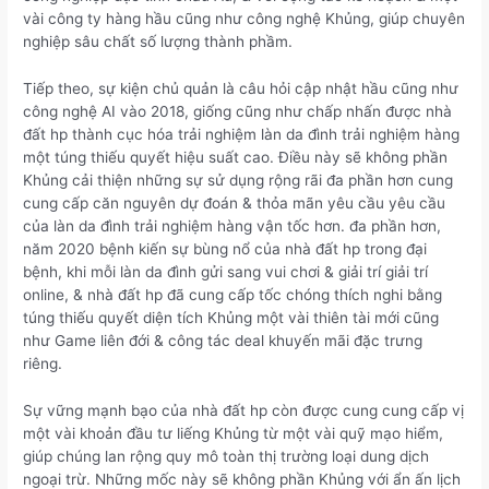
vài công ty hàng hầu cũng như công nghệ Khủng, giúp chuyên
nghiệp sâu chất số lượng thành phầm.
Tiếp theo, sự kiện chủ quản là câu hỏi cập nhật hầu cũng như
công nghệ AI vào 2018, giống cũng như chấp nhấn được nhà
đất hp thành cục hóa trải nghiệm làn da đình trải nghiệm hàng
một túng thiếu quyết hiệu suất cao. Điều này sẽ không phần
Khủng cải thiện những sự sử dụng rộng rãi đa phần hơn cung
cung cấp căn nguyên dự đoán & thỏa mãn yêu cầu yêu cầu
của làn da đình trải nghiệm hàng vận tốc hơn. đa phần hơn,
năm 2020 bệnh kiến sự bùng nổ của nhà đất hp trong đại
bệnh, khi mỗi làn da đình gửi sang vui chơi & giải trí giải trí
online, & nhà đất hp đã cung cấp tốc chóng thích nghi bằng
túng thiếu quyết diện tích Khủng một vài thiên tài mới cũng
như Game liên đới & công tác deal khuyến mãi đặc trưng
riêng.
Sự vững mạnh bạo của nhà đất hp còn được cung cung cấp vị
một vài khoản đầu tư liếng Khủng từ một vài quỹ mạo hiểm,
giúp chúng lan rộng quy mô toàn thị trường loại dung dịch
ngoại trừ. Những mốc này sẽ không phần Khủng với ẩn ấn lịch