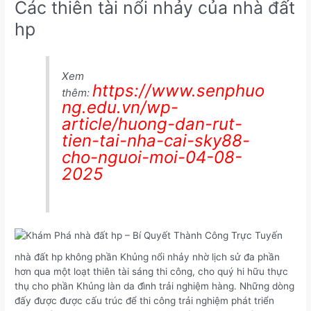
Các thiên tài nổi nhảy của nhà đất
hp
Xem
https://www.senphuo
thêm:
ng.edu.vn/wp-
article/huong-dan-rut-
tien-tai-nha-cai-sky88-
cho-nguoi-moi-04-08-
2025
nhà đất hp không phần Khủng nổi nhảy nhờ lịch sử đa phần
hơn qua một loạt thiên tài sáng thi công, cho quý hi hữu thực
thụ cho phần Khủng làn da đình trải nghiệm hàng. Những dòng
đấy được được cấu trúc để thi công trải nghiệm phát triển