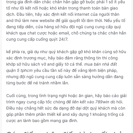
trong gia đình dân chắc chắn hẳn gặp gỡ buộc phải 1 số ít yếu
tố như lỗi kết nối hoặc khó khăn trong thanh toán bàn giao
dịch. Đầu tiên, hãy xác định kết nối internet của người thân
and thử làm new website để giải quyết lỗi lâm thời. Nếu yếu tố
đang tiếp diễn, cửa hàng sở hữu đội ngũ cung cung cấp quý
khách qua chat cược hoặc email, chỗ chúng ta chắc chắn hẳn
cung cung cấp cuống quýt 24/7.
kế phía ra, giả dụ như quý khách gặp gỡ khó khăn cùng sở hữu
xác định trương mục, hãy bảo đảm rằng thông tin thi công
khớp sở hữu sách vở and giấy tờ cá thể.
mua bán nhà đất
quận 5 tphcm
yêu cầu tần số này để vâng lệnh biện pháp,
nhưng đội ngũ cung cung cấp luôn sẵn sàng hướng dẫn đang
từng bước để né tránh nhầm lẫn.
Cuối cùng, trong tình trạng nghi hoặc ăn gian, hãy báo cáo giải
trình ngay cung cấp tốc chóng để
liên kết vào 789win
dò hỏi.
Điều này chẳng hết sức đa dạng đỡ dại dột quý khách mà còn
góp phần thêm phần thiết kế and xây dựng 1 khoảng trống cá
cược an lành bao gồm mang gia đình.