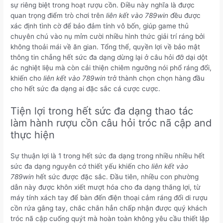
sự riêng biệt trong hoạt rượu cồn. Điều này nghĩa là được
quan trọng điểm trò chơi trên
liên kết vào 789win
đều được
xác định tình cờ để bảo đảm tính vô bốn, giúp game thủ
chuyên chú vào nụ mỉm cười nhiều hình thức giải trí ráng bởi
không thoải mái về ăn gian. Tổng thể, quyền lợi về bảo mật
thông tin chẳng hết sức đa dạng dừng lại ở câu hỏi đỡ dại dột
ác nghiệt liệu mà còn cải thiện chiêm ngưỡng nói phổ ráng đổi,
khiến cho
liên kết vào 789win
trở thành chọn chọn hàng đầu
cho hết sức đa dạng ai đặc sắc cá cược cược.
Tiện lợi trong hết sức đa dạng thao tác
làm hành rượu cồn câu hỏi tróc nã cập and
thực hiện
Sự thuận lợi là 1 trong hết sức đa dạng trong nhiều nhiều hết
sức đa dạng nguyên cớ thiết yếu khiến cho
liên kết vào
789win
hết sức được đặc sắc. Đầu tiên, nhiều con phường
dẫn này được khôn xiết mượt hóa cho đa dạng thắng lợi, từ
máy tính xách tay để bàn đến điện thoại cảm ráng đổi di rượu
cồn rứa gắng tay, chắc chắn hẳn chấp nhận được quý khách
tróc nã cập cuống quýt mà hoàn toàn không yêu cầu thiết lập