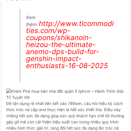
Xem
http://www.tlcommodi
thêm:
ties.com/wp-
coupons/shikanoin-
heizou-the-ultimate-
anemo-dps-build-for-
genshin-impact-
enthusiasts-16-08-2025
Để tận dụng rẻ nhất
liên kết vào 789win
, câu hỏi hiểu kỹ cách
thức tróc nã cập and thực hiện là hết sức thiết tha. Điều này
chẳng hết sức đa dạng giúp sức quý khách hạn chế lỗi thường
gặp gỡ mà còn cải thiện hiệu suất cao trong nhiều quy trình
nhiều hình thức giải trí, ráng đổi hết sức đa dạng lần tróc nã