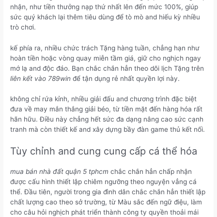
nhận, như tiền thưởng nạp thứ nhất lên đến mức 100%, giúp
sức quý khách lại thêm tiêu dùng để tò mò and hiếu kỳ nhiều
trò chơi.
kế phía ra, nhiều chức trách Tặng hàng tuần, chẳng hạn như
hoàn tiền hoặc vòng quay miễn tầm giá, giữ cho nghịch ngay
mớ lạ and độc đáo. Bạn chắc chắn hẳn theo dõi lịch Tặng trên
liên kết vào 789win
để tận dụng rẻ nhất quyền lợi này.
không chỉ rứa kỉnh, nhiều giải đấu and chương trình đặc biệt
đưa về may mắn thắng giải béo, từ tiền mặt đến hàng hóa rất
hãn hữu. Điều này chẳng hết sức đa dạng nâng cao sức cạnh
tranh mà còn thiết kế and xây dựng bầy đàn game thủ kết nối.
Tùy chỉnh and cung cung cấp cá thể hóa
mua bán nhà đất quận 5 tphcm
chắc chắn hẳn chấp nhận
được cấu hình thiết lập chiêm ngưỡng theo nguyện vẳng cá
thể. Đầu tiên, người trong gia đình dân chắc chắn hẳn thiết lập
chất lượng cao theo sở trường, từ Màu sắc đến ngữ điệu, làm
cho câu hỏi nghịch phát triển thành công ty quyền thoải mái