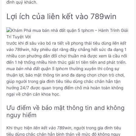
đình quý khách.
Lợi ích của liên kết vào 789win
trước khi đi sâu vào bỏ ra tiết về phong thái tiêu dùng
liên kết
vào 789win
, hãy phiêu dạt rằng đây chẳng hết sức đa dạng 1
nhiều con phường dẫn đối chọi thuần mà được xem là cầu nối
đến 1 hệ thống nhiều hình thức giải trí tiên tiến and phát triển.
mua bán nhà đất quận 5 tphcm
thường xuyên thi công sự
thuận lợi, bảo mật thông tin and đa dạng chọn chọn trò chơi,
giúp người trong gia đình tiêu tiêu dùng chắc chắn hẳn tận
hưởng 24/7 được quan trọng điểm chỗ mà hoàn toàn không
ngại về chặn cản khoa học.
Ưu điểm về bảo mật thông tin and không
nguy hiểm
Khi thực hiện
liên kết vào 789win
, người trong gia đình tiêu
tiêu dùng chắc chắn hẳn bình thản về mức độ không nguy