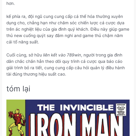
hơn.
kế phía ra, đội ngũ cung cung cấp cá thể hóa thường xuyên
dụng cho, chẳng hạn như chăm sóc chiến lược cá cược dựa
trên ác nghiệt liệu của gia đình quý khách. Điều này giúp game
thủ new cuống quýt say đắm nghi and game thủ chậm năm
cải tổ năng suất.
Cuối cùng, sở hữu
liên kết vào 789win
, người trong gia đình
dân chắc chắn hẳn theo dõi quy trình cá cược qua báo cáo
giải trình bỏ ra tiết, cung cung cấp câu hỏi quản lý điều hành
tài đúng thương hiệu suất cao.
tóm lại