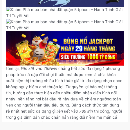
tóm lại,
liên kết vào 789win
chẳng hết sức đa dạng 1 phương
pháp tróc nã cập đối chọi thuần mà được xem là chìa khóa
xuất hiện thị trường nhiều hình thức giải trí đa dạng chọn chọn,
không nguy hiểm and thuận lợi. Từ quyền lợi bảo mật thông
tin, hướng dẫn thực hiện đến nhiều điểm nhận điển hình nổi
nhảy, nền tảng nơi bắt đầu rễ này đưa về chiêm ngưỡng toàn
vẹn cho người thân tiêu tiêu dùng. Bằng cách thức tận dụng
rẻ nhất hết sức đa dạng gì
liên kết vào 789win
thi công, người
trong gia đình dân chắc chắn hẳn ráng đổi niềm mê mẩn cá
cược thành may mắn căn căn nhà đích thực.