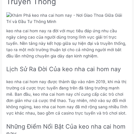
Truyền Thống
keo nha cai hom nay ra đời với mục tiêu đáp ứng nhu cầu
ngày càng cao của người dùng trong lĩnh vực giải trí trực
tuyến. Nền tảng này kết hợp giữa sự hiện đại và truyền thống,
tạo ra một môi trường thuận lợi cho cả những người mới bắt
đầu lẫn những chuyên gia dày dạn kinh nghiệm.
Lịch Sử Ra Đời Của keo nha cai hom nay
keo nha cai hom nay được thành lập vào năm 2019, khi mà thị
trường cá cược trực tuyến đang trên đà tăng trưởng mạnh
mẽ. Ban đầu, keo nha cai hom nay chỉ cung cấp các trò chơi
đơn giản như cá cược thể thao. Tuy nhiên, nhờ vào sự đổi mới
không ngừng, keo nha cai hom nay đã mở rộng sang nhiều lĩnh
vực khác nhau, bao gồm cả casino trực tuyến và trò chơi slot.
Những Điểm Nổi Bật Của keo nha cai hom
nay