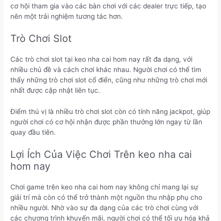
cơ hội tham gia vào các bàn chơi với các dealer trực tiếp, tạo
nên một trải nghiệm tương tác hơn.
Trò Chơi Slot
Các trò chơi slot tại keo nha cai hom nay rất đa dạng, với
nhiều chủ đề và cách chơi khác nhau. Người chơi có thể tìm
thấy những trò chơi slot cổ điển, cũng như những trò chơi mới
nhất được cập nhật liên tục.
Điểm thú vị là nhiều trò chơi slot còn có tính năng jackpot, giúp
người chơi có cơ hội nhận được phần thưởng lớn ngay từ lần
quay đầu tiên.
Lợi Ích Của Việc Chơi Trên keo nha cai
hom nay
Chơi game trên keo nha cai hom nay không chỉ mang lại sự
giải trí mà còn có thể trở thành một nguồn thu nhập phụ cho
nhiều người. Nhờ vào sự đa dạng của các trò chơi cùng với
các chương trình khuyến mãi, người chơi có thể tối ưu hóa khả