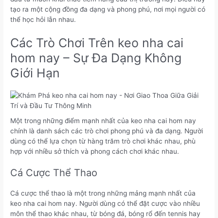
tạo ra một cộng đồng đa dạng và phong phú, nơi mọi người có
thể học hỏi lẫn nhau.
Các Trò Chơi Trên keo nha cai
hom nay – Sự Đa Dạng Không
Giới Hạn
Một trong những điểm mạnh nhất của keo nha cai hom nay
chính là danh sách các trò chơi phong phú và đa dạng. Người
dùng có thể lựa chọn từ hàng trăm trò chơi khác nhau, phù
hợp với nhiều sở thích và phong cách chơi khác nhau.
Cá Cược Thể Thao
Cá cược thể thao là một trong những mảng mạnh nhất của
keo nha cai hom nay. Người dùng có thể đặt cược vào nhiều
môn thể thao khác nhau, từ bóng đá, bóng rổ đến tennis hay