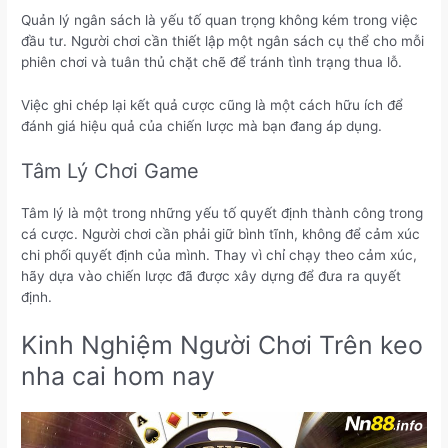
Quản lý ngân sách là yếu tố quan trọng không kém trong việc
đầu tư. Người chơi cần thiết lập một ngân sách cụ thể cho mỗi
phiên chơi và tuân thủ chặt chẽ để tránh tình trạng thua lỗ.
Việc ghi chép lại kết quả cược cũng là một cách hữu ích để
đánh giá hiệu quả của chiến lược mà bạn đang áp dụng.
Tâm Lý Chơi Game
Tâm lý là một trong những yếu tố quyết định thành công trong
cá cược. Người chơi cần phải giữ bình tĩnh, không để cảm xúc
chi phối quyết định của mình. Thay vì chỉ chạy theo cảm xúc,
hãy dựa vào chiến lược đã được xây dựng để đưa ra quyết
định.
Kinh Nghiệm Người Chơi Trên keo
nha cai hom nay