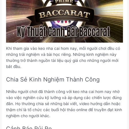
Khi tham gia vào keo nha cai hom nay, mỗi người chơi đều có
những trải nghiệm và bài học riêng. Những kinh nghiệm này
thường trở thành nguồn tài liệu quý giá cho những người mới
bắt đầu.
Chia Sẻ Kinh Nghiệm Thành Công
Nhiều người chơi đã thành công với keo nha cai hom nay nhờ
vào việc nghiên cứu kỹ lưỡng và áp dụng các chiến lược đúng
đắn. Họ thường chia sẻ những bài viết, video hướng dẫn hoặc
thậm chí là tổ chức các buổi hội thảo online để truyền đạt kinh
nghiệm cho người khác.
Cảnh Báo Rủi Ro