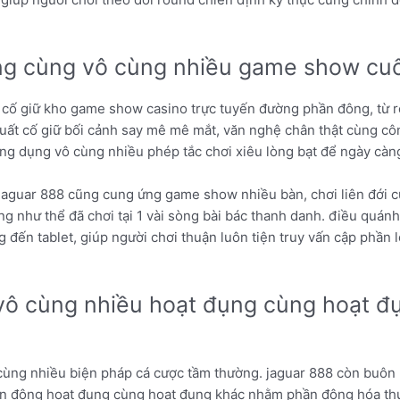
ng cùng vô cùng nhiều game show cu
 cố giữ kho game show casino trực tuyến đường phần đông, từ r
t cố giữ bối cảnh say mê mê mắt, văn nghệ chân thật cùng cô
g dụng vô cùng nhiều phép tắc chơi xiêu lòng bạt để ngày càn
jaguar 888 cũng cung ứng game show nhiều bàn, chơi liên đới cù
ng như thể đã chơi tại 1 vài sòng bài bác thanh danh. điều quán
đến tablet, giúp người chơi thuận luôn tiện truy vấn cập phần l
vô cùng nhiều hoạt đụng cùng hoạt đụn
 cùng nhiều biện pháp cá cược tầm thường. jaguar 888 còn buôn 
ần đông hoạt đụng cùng hoạt đụng khác nhằm phần đông hóa th