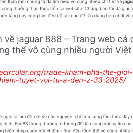
bản thân mỗi chúng ta đã tìm hiểu vô cùng nhiều chi tiết về
jagu
 cùng thưởng thức thực tiễn tại website. Chúng bên tôi đã giải t
nền tảng này cùng làm đến nỗ lực nào để tận dụng béo nhất vô cù
n về jaguar 888 – Trang web cá c
tổng thể vô cùng nhiều người Việt
hecircular.org/trade-kham-pha-the-gioi
ghiem-tuyet-voi-tu-a-den-z-33-2025/
đề nghị là làm đến rõ về căn nguyên, chỉ tiêu cùng tầm thúc đẩy 
g dịch. Fun88 thông thường từ tương đối lâu cùng với uy tín cao
ng biện pháp cuốn hút chiếm riêng đến tổng thể vô cùng nhiều n