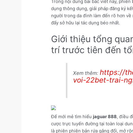
Trong nội dung bài bác viết này, phiên 
dụng thông dụng, giải pháp đăng ký kết
người trong da đình làm đến rõ hơn về 
đấy sở hữu lại tác dụng béo nhất.
Giới thiệu tổng qua
trí trước tiên đến 
https://t
Xem thêm:
voi-22bet-trai-n
Để mới mẻ tìm hiểu
jaguar 888
, điều 
cược trực tuyến đường tại toàn loại dun
là phiên phiên bản rứa gắng đổi, mở rộ