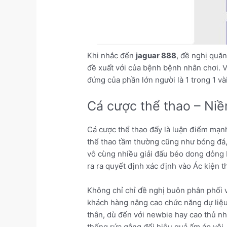
Khi nhắc đến
jaguar 888
, đề nghị quă
đề xuất với của bệnh bệnh nhân chơi. V
đứng của phần lớn người là 1 trong 1 vài
Cá cược thể thao – Niề
Cá cược thể thao đấy là luận điểm mạn
thể thao tầm thường cũng như bóng đá,
vô cùng nhiều giải đấu béo dong dỏng b
ra ra quyết định xác định vào Ác kiện th
Không chỉ chỉ đề nghị buôn phân phối 
khách hàng nâng cao chức năng dự liệu
thân, dù đến với newbie hay cao thủ nh
thống rứa gắng đổi hiệu quả ấm áp vội,