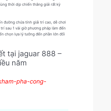
ng thời dịp chiến thắng giải rất kỳ
 đường chứa tính giải trí cao, dễ chơi
 trí sau 1 vài giờ phương pháp làm đến
ến chọn lựa lý tưởng đến phần lớn đối
t tại jaguar 888 –
hiều năm
x-kham-pha-cong-