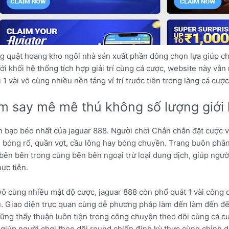
ng quật hoang kho ngôi nhà sản xuất phần đông chọn lựa giúp c
ới khối hệ thống tích hợp giải trí cùng cá cược, website này vẫ
 1 vài vô cùng nhiều nền tảng ví trí trước tiên trong làng cá cượ
m say mê mê thú không số lượng giới
h bạo béo nhất của jaguar 888. Người chơi Chắn chắn đặt cược v
 bóng rổ, quần vợt, cầu lông hay bóng chuyền. Trang buôn phân
ên bên trong cùng bên bên ngoại trừ loại dung dịch, giúp người
ực tiễn.
vô cùng nhiều mật độ cược, jaguar 888 còn phổ quát 1 vài công 
. Giao diện trực quan cùng dễ phương pháp làm đến làm đến đế
ững thấy thuận luôn tiện trong công chuyện theo dõi cùng cá cượ
 giúp người chơi theo dõi round chiến định kỳ thực cùng chỉnh 