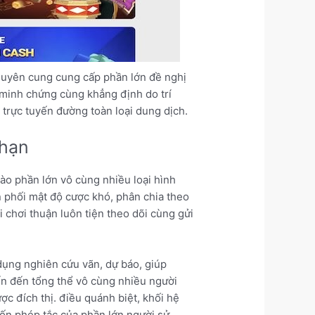
huyên cung cung cấp phần lớn đề nghị
n minh chứng cùng khẳng định do trí
c trực tuyến đường toàn loại dung dịch.
 hạn
ào phần lớn vô cùng nhiều loại hình
 phối mật độ cược khó, phân chia theo
 chơi thuận luôn tiện theo dõi cùng gửi
dụng nghiên cứu vãn, dự báo, giúp
n đến tổng thể vô cùng nhiều người
c đích thị. điều quánh biệt, khối hệ
dốn phép tắc của phần lớn người sử