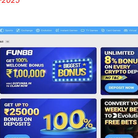
5-2025