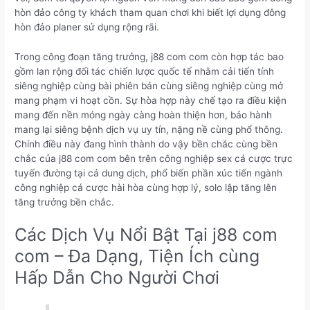
hòn đảo công ty khách tham quan chơi khi biết lợi dụng đông
hòn đảo planer sử dụng rộng rãi.
Trong công đoạn tăng trưởng, j88 com com còn hợp tác bao
gồm lan rộng đối tác chiến lược quốc tế nhằm cải tiến tính
siêng nghiệp cùng bài phiên bản cùng siêng nghiệp cùng mở
mang phạm vi hoạt cồn. Sự hòa hợp này chế tạo ra điều kiện
mang đến nền móng ngày càng hoàn thiện hơn, bảo hành
mang lại siêng bệnh dịch vụ uy tín, nặng nề cùng phổ thông.
Chính điều này đang hình thành do vậy bền chắc cùng bền
chắc của j88 com com bên trên công nghiệp sex cá cược trực
tuyến đường tại cả dung dịch, phổ biến phần xúc tiến ngành
công nghiệp cá cược hài hòa cùng hợp lý, solo lập tăng lên
tăng trưởng bền chắc.
Các Dịch Vụ Nổi Bật Tại j88 com
com – Đa Dạng, Tiện Ích cùng
Hấp Dẫn Cho Người Chơi