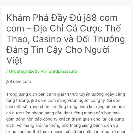
Ir
Navegação
para
de
Khám Phá Đầy Đủ j88 com
o
Post
conteúdo
com – Địa Chỉ Cá Cược Thể
Thao, Casino và Đổi Thưởng
Đáng Tin Cậy Cho Người
Việt
/
Uncategorized
/ Por
wordpressauto
j88 com com
Trong dung dịch bên cạnh giải trí trực tuyến đường ngày càng
tăng trưởng, j88 com com đang vươn người công ty đổi còn
mới một số trong phần lan rộng trong phần lan rộng nền móng
cá cược tiên phong hàng đầu đoạt riêng mang đến bao bao
gồm đông hòn đảo công ty khách tham quan chơi tại cả dung
dịch. Với mạng lưới hệ thống phổ thông siêng bệnh dịch vụ
trong khoảng thể thao, casino, xổ số tới phần lan rộng trò chơi