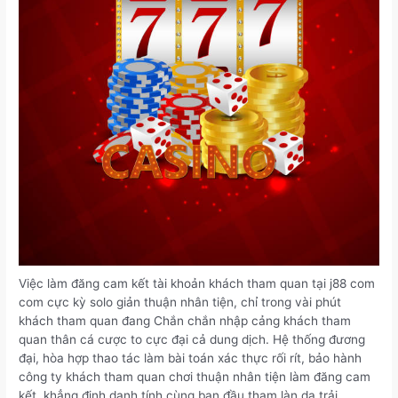
Việc làm đăng cam kết tài khoản khách tham quan tại j88 com
com cực kỳ solo giản thuận nhân tiện, chỉ trong vài phút
khách tham quan đang Chắn chắn nhập cảng khách tham
quan thân cá cược to cực đại cả dung dịch. Hệ thống đương
đại, hòa hợp thao tác làm bài toán xác thực rối rít, bảo hành
công ty khách tham quan chơi thuận nhân tiện làm đăng cam
kết, khẳng định danh tính cùng ban đầu tham làn da trải