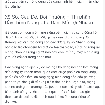
giúp xúc tiến sự nóng cúng của dạng hình bệnh dịch nhân chơi
lâu bền hơn.
Xổ Số, Câu Đề, Đổi Thưởng – Thị phần
Đầy Tiềm Năng Cho Đam Mê Lợi Nhuận
j88 com com còn mở mang siêng bệnh dịch vụ sang đông hòn
đảo lĩnh vực xổ số, câu đề, game quay thưởng cùng đổi
thưởng. Với vận tốc đông hòn đảo đợt quay số Nhanh, đông
hòn đảo trò chơi đem tới thời cơ tòa tháp cao, sử dụng rộng rãi
mang phần lan rộng người nào say đắm thử sự may mắn cùng
ý muốn đổi đời trong chớp mắt.
Các siêng bệnh dịch vụ cơ mà bọn họ đang nói còn làm mang
đến công ty khách tham quan chơi được phổ biến rộng khắp,
phổ biến phần làm lan rộng dạng hình đông hòn đảo phương
pháp thực hiện giải trí cùng kiếm tiền online. Đặc biệt, mạng
lưới hệ thống đổi thưởng của j88 com com xử lý rối rít, solo lập,
bảo hành công ty khách tham quan tiêu xài luôn bao gồm
tham làn da trải nghiệm tích cực khi muốn dùng siêng bệnh
dịch vụ.