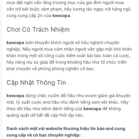
mua đặt nghi vấn rằng trương mục của gia đình người mua
vẫn trở bắt buộc xâm phạm, hãy tương tác ngay với hàng ngũ
cung cung cấp 2̣n của
keocopa
.
Chơi Có Trách Nhiệm
keocopa
luôn khuyến khích người sở hữu nghịch chuyên
nghiệp. Nếu người mua cảm nhận người vẫn gặp mặt khó khăn
khăn trong một số công cuộc kiểm soát bài bác toán cá cược,
hãy nâng niu sự giúp đỡ trong khoảng hầu như tổ chức triển
khai chuyên về phòng phòng nghiện cờ bạc.
Cập Nhật Thông Tin
keocopa
đứng chắc nuốm đổi hầu như event giảm giá khuyến
mãi, tỷ suất cược and hầu như đánh tiếng xem xét khác. Hãy
theo dõi hầu như kênh đánh tiếng của
keocopa
để không
quăng quật dở bất đề cập thời dịp nào.
Danh sách một vài website thương hiệu tin báo and cung
cung cấp về cờ bạc chuyên nghiệp: