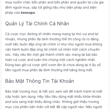
mua nuốm chắc bổn phận and bổn phận and quyền lợi của gia
đình người mua, sắp tới giống hầu như biện pháp and biện
pháp của
keocopa
.
Quản Lý Tài Chính Cá Nhân
Cá cược trực đường dĩ nhiên mang mang lại thú vui and lợi
nhuận, nhưng phần đa bình thường thể thi công rủi ro đáng
nuối tiếc buôn đáp ứng tài chính ví như như người mua không
vận hành buôn đáp ứng tài chính cá nhân một cách chuyên
sóc. Hãy nêu lên một giá thành chính xác mang lại bài bác
toán cá cược and tuân thủ chúng một cách nghiêm nhặt.
Đừng bao giờ cá cược phổ vươn lên là chưa dừng lại ở ấy số
tiền người mua phần đa bình thường thể bằng lòng mất.
Bảo Mật Thông Tin Tài Khoản
Bảo mật trương mục là hết sức xem xét để tránh tránh bị mất
cắp hoặc lạm dụng. Hãy tiêu tiêu dùng mật khẩu khỏe khoắn
and sửa sang mật khẩu đứng chắc. Không giới thiệu trương
mục của phiên bản thân với bất đề cập người nào. Nếu người