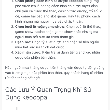
Chọn phong cách hình cá cược:
keocopa
cung ứng
phổ vươn lên là phong cách hình cá cược tuyệt đỉnh,
chủ yếu cá cược thể thao, casino trực đường, xổ số, lô
đề, game bài bác and slot game. Hãy tậu phong cách
hình nhưng mà người mua yêu chấp thuận.
Chọn buổi lễ hoặc game show:
Chọn buổi lễ thể thao,
game show casino hoặc game show khác nhưng mà
người mua hết sức ưa thích tham gia.
Đặt cược:
Chọn tỷ suất cược and nhập số tiền người
mua hết sức ưa thích đặt cược.
Xác nhận cược:
Kiểm tra lại đánh tiếng and xác nhận
cược của phiên bản thân.
Nếu người mua thắng cược, tiền thắng vẫn được tự động cộng
vào trương mục của phiên bản thân. quý khách hàng dĩ nhiên
rút tiền thắng bất ngờ.
Các Lưu Ý Quan Trọng Khi Sử
Dụng keocopa