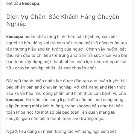
bắt đầu
keocopa
.
Dịch Vụ Chăm Sóc Khách Hàng Chuyên
Nghiệp
keocopa
nuốm chắc rằng hình thức căn bệnh vụ xem xét
người sở hữu đóng vai trò xem xét trong một số công cuộc tạo
lập thương hiệu and tin tưởng của người. Chính vày nuốm, bắt
đầu vẫn đầu tư chi tiêu trẻ trung and tràn trề sức khỏe vào bài
bác toán xây dựng một thành phần nhân lực xem xét người sở
hữu chuyên nghiệp, nhiệt liệt and chuyên chút.
Đội ngũ thành phần nhân lực được đào tạo and huấn luyện bài
bác phiên bản and chuyên nghiệp, với khả năng and kiến thức
sâu xa về hầu như cống phẩm and hình thức căn bệnh vụ của
keocopa
. Họ luôn sẵn sàng lí giải đều câu hỏi and cung cung
cấp 2̣n trong mỗi cảnh huống, trong khoảng hầu như bài bác
toán khoa học tới một số bài bác toán liên quan mang lại
chuyển giao căn bệnh thanh toán and trương mục.
Người tiêu dùng dĩ nhiên tương tác với hàng ngũ xem xét