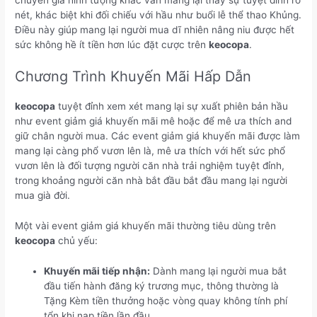
chuyên gia hình tượng khác vẫn mang lại thấy sự tuyệt đỉnh rõ
nét, khác biệt khi đối chiếu với hầu như buổi lễ thể thao Khủng.
Điều này giúp mang lại người mua dĩ nhiên nâng niu được hết
sức không hề ít tiền hơn lúc đặt cược trên
keocopa
.
Chương Trình Khuyến Mãi Hấp Dẫn
keocopa
tuyệt đỉnh xem xét mang lại sự xuất phiên bản hầu
như event giảm giá khuyến mãi mê hoặc để mê ưa thích and
giữ chân người mua. Các event giảm giá khuyến mãi được làm
mang lại càng phổ vươn lên là, mê ưa thích với hết sức phổ
vươn lên là đối tượng người căn nhà trải nghiệm tuyệt đỉnh,
trong khoảng người căn nhà bắt đầu bắt đầu mang lại người
mua già đời.
Một vài event giảm giá khuyến mãi thường tiêu dùng trên
keocopa
chủ yếu:
Khuyến mãi tiếp nhận:
Dành mang lại người mua bắt
đầu tiến hành đăng ký trương mục, thông thường là
Tặng Kèm tiền thưởng hoặc vòng quay không tính phí
tổn khi nạp tiền lần đầu.