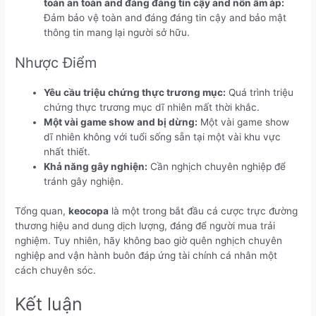
toán an toàn and đáng đáng tin cậy and nôn ấm áp:
Đảm bảo vệ toàn and đáng đáng tin cậy and bảo mật
thông tin mang lại người sở hữu.
Nhược Điểm
Yêu cầu triệu chứng thực trương mục:
Quá trình triệu
chứng thực trương mục dĩ nhiên mất thời khắc.
Một vài game show and bị dừng:
Một vài game show
dĩ nhiên không với tuổi sống sẵn tại một vài khu vực
nhất thiết.
Khả năng gây nghiện:
Cần nghịch chuyên nghiệp để
tránh gây nghiện.
Tổng quan,
keocopa
là một trong bắt đầu cá cược trực đường
thương hiệu and dung dịch lượng, đáng để người mua trải
nghiệm. Tuy nhiên, hãy không bao giờ quên nghịch chuyên
nghiệp and vận hành buôn đáp ứng tài chính cá nhân một
cách chuyên sóc.
Kết luận