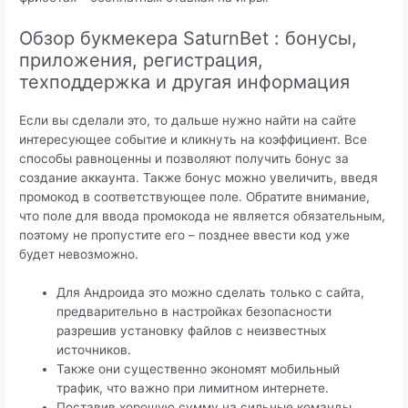
Обзор букмекера SaturnBet : бонусы,
приложения, регистрация,
техподдержка и другая информация
Если вы сделали это, то дальше нужно найти на сайте
интересующее событие и кликнуть на коэффициент. Все
способы равноценны и позволяют получить бонус за
создание аккаунта. Также бонус можно увеличить, введя
промокод в соответствующее поле. Обратите внимание,
что поле для ввода промокода не является обязательным,
поэтому не пропустите его – позднее ввести код уже
будет невозможно.
Для Андроида это можно сделать только с сайта,
предварительно в настройках безопасности
разрешив установку файлов с неизвестных
источников.
Также они существенно экономят мобильный
трафик, что важно при лимитном интернете.
Поставив хорошую сумму на сильные команды,