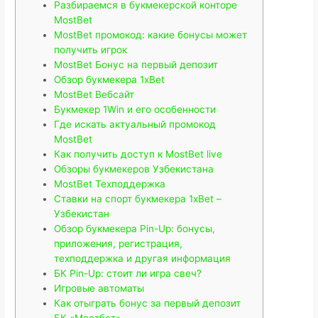
Разбираемся в букмекерской конторе
MostBet
MostBet промокод: какие бонусы может
получить игрок
MostBet Бонус на первый депозит
Обзор букмекера 1xBet
MostBet Вебсайт
Букмекер 1Win и его особенности
Где искать актуальный промокод
MostBet
Как получить доступ к MostBet live
Обзоры букмекеров Узбекистана
MostBet Техподдержка
Ставки на спорт букмекера 1xBet –
Узбекистан
Обзор букмекера Pin-Up: бонусы,
приложения, регистрация,
техподдержка и другая информация
БК Pin-Up: стоит ли игра свеч?
Игровые автоматы
Как отыграть бонус за первый депозит