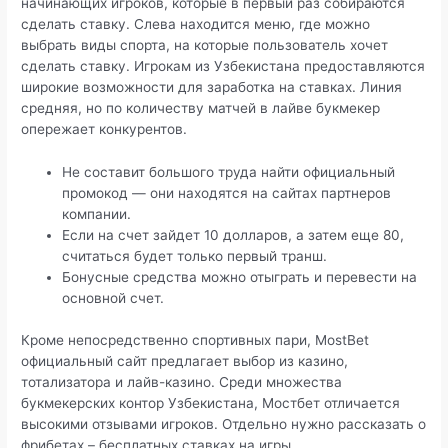
начинающих игроков, которые в первый раз собираются
сделать ставку. Слева находится меню, где можно
выбрать виды спорта, на которые пользователь хочет
сделать ставку. Игрокам из Узбекистана предоставляются
широкие возможности для заработка на ставках. Линия
средняя, но по количеству матчей в лайве букмекер
опережает конкурентов.
Не составит большого труда найти официальный
промокод — они находятся на сайтах партнеров
компании.
Если на счет зайдет 10 долларов, а затем еще 80,
считаться будет только первый транш.
Бонусные средства можно отыграть и перевести на
основной счет.
Кроме непосредственно спортивных пари, MostBet
официальный сайт предлагает выбор из казино,
тотализатора и лайв-казино. Среди множества
букмекерских контор Узбекистана, Мостбет отличается
высокими отзывами игроков. Отдельно нужно рассказать о
фрибетах – бесплатных ставках на игры.