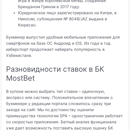
игра в жанре королевской битвы, созданная
Бренданом Грином в 2017 году.
Юридическое лицо зарегистрировано на Кипре, в
Никосии, сублицензия № 8048/JAZ выдана в
Кюрасао.
Букмекер выпустил удобные мобильные приложения для
смартфонов на базе ОС Андроид и iOS. Из года в год
киберспорт продолжает набирать популярность в
Узбекистане.
Разновидности ставок в БК
MostBet
В купоне можно выбрать тип ставки – одиночную,
экспресс или систему. Положительное впечатление о
букмекере у редакции портала сложилось сразу при
заходе на сайт. Мы по достоинству оценили
преимущества технологии SPA – одностраничник работает
со скоростью приложения. Беглый анализ функционала
уже дает возможность поставить высокую оценку БК