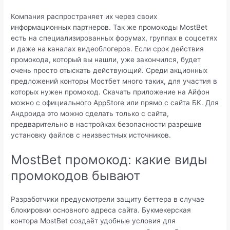
Компания распространяет их через своих
информационных партнеров. Так же промокоды MostBet
есть на специализированных форумах, группах в соцсетях
и даже на каналах видеоблогеров. Если срок действия
промокода, который вы нашли, уже закончился, будет
очень просто отыскать действующий. Среди акционных
предложений конторы Мостбет много таких, для участия в
которых нужен промокод. Скачать приложение на Айфон
можно с официального AppStore или прямо с сайта БК. Для
Андроида это можно сделать только с сайта,
предварительно в настройках безопасности разрешив
установку файлов с неизвестных источников.
MostBet промокод: какие виды
промокодов бывают
Разработчики предусмотрели защиту беттера в случае
блокировки основного адреса сайта. Букмекерская
контора MostBet создаёт удобные условия для