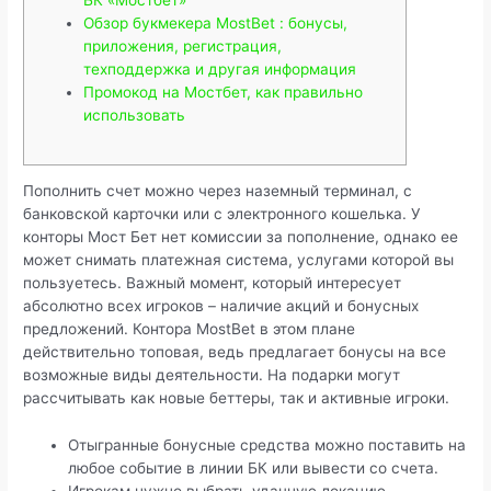
БК «Мостбет»
Обзор букмекера MostBet : бонусы,
приложения, регистрация,
техподдержка и другая информация
Промокод на Мостбет, как правильно
использовать
Пополнить счет можно через наземный терминал, с
банковской карточки или с электронного кошелька. У
конторы Мост Бет нет комиссии за пополнение, однако ее
может снимать платежная система, услугами которой вы
пользуетесь. Важный момент, который интересует
абсолютно всех игроков – наличие акций и бонусных
предложений. Контора MostBet в этом плане
действительно топовая, ведь предлагает бонусы на все
возможные виды деятельности. На подарки могут
рассчитывать как новые беттеры, так и активные игроки.
Отыгранные бонусные средства можно поставить на
любое событие в линии БК или вывести со счета.