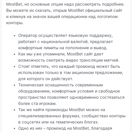
MostBet, но основные опции надо рассмотреть подробнее.
Вы можете их скачать, открыв MostBet официальный сайт
и кликнув на значок вашей операционки над логотипом
конторы.
Оператор осуществляет языковую поддержку,
работает с национальной валютой, предлагает
комфортные лимиты на пополнение и вывод.
Как мы уже упоминали, MostBet сайт дает
возможность смотреть видео трансляции матчей.
Стоит отметить, что каждый промокод может быть
использован только в том акционном предложении,
для которого он действует.
Техническая оснащенность современным
оборудованием, комфортные условия и свободное
пространство позволяют одновременно состязаться
более ста игрокам.
Так же найти промокоды MostBet можно на
специализированных форумах, сообществах конторы
в соцсетях или на тематических блогах.
Одно из них – промокод на MostBet, благодаря