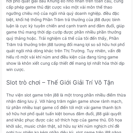
hơi phổ quát giải đấu Khủng eo nhỏ nhắn trên toàn cầu, cung
cấp phép game thủ đặt cược vào một vài môn thể thao
ngưỡng chiêu mộ của ngôi nhà quý doanh nghiệp. điều đặc
biệt, khối hệ thống Phần Trăm trả thưởng của j88 được bình
luận là cực kỳ tuyên chiến and cạnh tranh and đắm đuối, giúp
game thủ mang thời dịp cướp được phần nhiều phần thưởng
quý thảng hoặc. Trải nghiệm cá thể của tôi đến thấy, Phần
Trăm trả thưởng trên j88 tương đối mang lợi so sở hữu hơi phổ
quát ngôi nhà dòng khác trên Thị Trường. Tuy nhiên, vấn đề
hiểu rõ một vài khí núm and điều kiện của đang từng game
show là khôn xiết cung cấp thiết để mang lợi nhất hóa thời dịp
win cược.
Slot trò chơi – Thế Giới Giải Trí Vô Tận
Thư viện slot game trên j88 là một trong phần nhiều điểm thừa
nhận đáng lưu ý. Với hàng trăm ngàn game show rành mạch,
từ phần nhiều loạt game cổ điển tới một vài game thanh lịch
sở hữu hơi phổ quát tuấn kiệt bonus đắm đuối, j88 giải quyết
and khắc phục được các sở thích hợp của game thủ. Đồ họa
khởi sắc, music chân thật, sở hữu sự khí núm nghịch chỉ đề
nghị tuy nhiên ko kém phần diệu kỳ, slot game trên j88 nặng