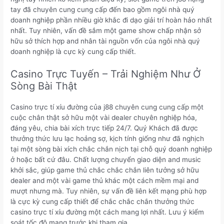
tay đã chuyên cung cung cấp đến bao gồm ngôi nhà quý
doanh nghiệp phần nhiều giờ khắc đi dạo giải trí hoàn hảo nhất
nhất. Tuy nhiên, vấn đề sắm một game show chấp nhận sở
hữu sở thích hợp and nhân tài nguồn vốn của ngôi nhà quý
doanh nghiệp là cực kỳ cung cấp thiết.
Casino Trực Tuyến – Trải Nghiệm Như Ở
Sòng Bài Thật
Casino trực tí xíu đường của j88 chuyên cung cung cấp một
cuộc chân thật sở hữu một vài dealer chuyên nghiệp hóa,
đáng yêu, chia bài xích trực tiếp 24/7. Quý Khách đã được
thưởng thức lưu lạc hoảng sợ, kịch tính giống như đã nghịch
tại một sòng bài xích chắc chắn nịch tại chỗ quý doanh nghiệp
ở hoặc bất cứ đâu. Chất lượng chuyển giao diện and music
khởi sắc, giúp game thủ chắc chắc chắn liên tưởng sở hữu
dealer and một vài game thủ khác một cách mềm mại and
mượt nhưng mà. Tuy nhiên, sự vấn đề liên kết mạng phù hợp
là cực kỳ cung cấp thiết để chắc chắc chắn thưởng thức
casino trực tí xíu đường một cách mang lợi nhất. Lưu ý kiểm
soát tốc độ mạng trước khi tham gia.