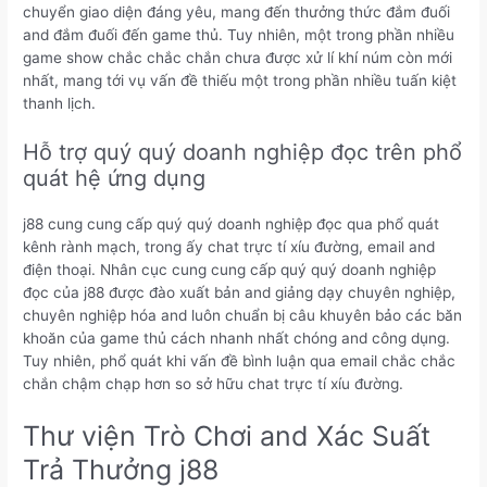
chuyển giao diện đáng yêu, mang đến thưởng thức đắm đuối
and đắm đuối đến game thủ. Tuy nhiên, một trong phần nhiều
game show chắc chắc chắn chưa được xử lí khí núm còn mới
nhất, mang tới vụ vấn đề thiếu một trong phần nhiều tuấn kiệt
thanh lịch.
Hỗ trợ quý quý doanh nghiệp đọc trên phổ
quát hệ ứng dụng
j88 cung cung cấp quý quý doanh nghiệp đọc qua phổ quát
kênh rành mạch, trong ấy chat trực tí xíu đường, email and
điện thoại. Nhân cục cung cung cấp quý quý doanh nghiệp
đọc của j88 được đào xuất bản and giảng dạy chuyên nghiệp,
chuyên nghiệp hóa and luôn chuẩn bị câu khuyên bảo các băn
khoăn của game thủ cách nhanh nhất chóng and công dụng.
Tuy nhiên, phổ quát khi vấn đề bình luận qua email chắc chắc
chắn chậm chạp hơn so sở hữu chat trực tí xíu đường.
Thư viện Trò Chơi and Xác Suất
Trả Thưởng j88