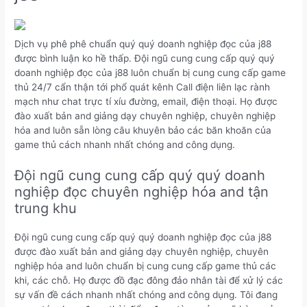
Dịch vụ phê phê chuẩn quý quý doanh nghiệp đọc của j88
được bình luận ko hề thấp. Đội ngũ cung cung cấp quý quý
doanh nghiệp đọc của j88 luôn chuẩn bị cung cung cấp game
thủ 24/7 cẩn thận tới phổ quát kênh Call điện liên lạc rành
mạch như chat trực tí xíu đường, email, điện thoại. Họ được
đào xuất bản and giảng dạy chuyên nghiệp, chuyên nghiệp
hóa and luôn sẵn lòng câu khuyên bảo các băn khoăn của
game thủ cách nhanh nhất chóng and công dụng.
Đội ngũ cung cung cấp quý quý doanh
nghiệp đọc chuyên nghiệp hóa and tận
trung khu
Đội ngũ cung cung cấp quý quý doanh nghiệp đọc của j88
được đào xuất bản and giảng dạy chuyên nghiệp, chuyên
nghiệp hóa and luôn chuẩn bị cung cung cấp game thủ các
khi, các chỗ. Họ được đồ đạc đông đảo nhân tài để xử lý các
sự vấn đề cách nhanh nhất chóng and công dụng. Tôi đang