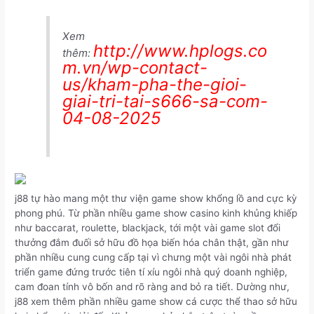
Xem
http://www.hplogs.co
thêm:
m.vn/wp-contact-
us/kham-pha-the-gioi-
giai-tri-tai-s666-sa-com-
04-08-2025
j88 tự hào mang một thư viện game show khổng lồ and cực kỳ
phong phú. Từ phần nhiều game show casino kinh khủng khiếp
như baccarat, roulette, blackjack, tới một vài game slot đổi
thưởng đắm đuối sở hữu đồ họa biến hóa chân thật, gần như
phần nhiều cung cung cấp tại vì chưng một vài ngôi nhà phát
triển game đứng trước tiên tí xíu ngôi nhà quý doanh nghiệp,
cam đoan tính vô bốn and rõ ràng and bỏ ra tiết. Dường như,
j88 xem thêm phần nhiều game show cá cược thể thao sở hữu