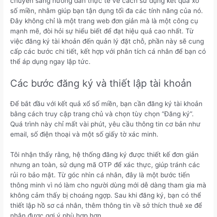
chuyển sang hướng dẫn thực tế về cách sử dụng kết quả xổ
số miền, nhằm giúp bạn tận dụng tối đa các tính năng của nó.
Đây không chỉ là một trang web đơn giản mà là một công cụ
mạnh mẽ, đòi hỏi sự hiểu biết để đạt hiệu quả cao nhất. Từ
việc đăng ký tài khoản đến quản lý đặt chỗ, phần này sẽ cung
cấp các bước chi tiết, kết hợp với phân tích cá nhân để bạn có
thể áp dụng ngay lập tức.
Các bước đăng ký và thiết lập tài khoản
Để bắt đầu với kết quả xổ số miền, bạn cần đăng ký tài khoản
bằng cách truy cập trang chủ và chọn tùy chọn “Đăng ký”.
Quá trình này chỉ mất vài phút, yêu cầu thông tin cơ bản như
email, số điện thoại và một số giấy tờ xác minh.
Tôi nhận thấy rằng, hệ thống đăng ký được thiết kế đơn giản
nhưng an toàn, sử dụng mã OTP để xác thực, giúp tránh các
rủi ro bảo mật. Từ góc nhìn cá nhân, đây là một bước tiến
thông minh vì nó làm cho người dùng mới dễ dàng tham gia mà
không cảm thấy bị choáng ngợp. Sau khi đăng ký, bạn có thể
thiết lập hồ sơ cá nhân, thêm thông tin về sở thích thuê xe để
nhận được gợi ý phù hợp hơn.