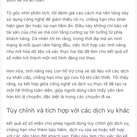
Từ góc nhìn phân tích, tôi đánh giá cao cách mà nền tảng này
sử dụng công nghệ để giảm thiểu rủi ro, chẳng hạn như phát
hiện gian lận hoặc tai nạn tiềm ẩn. Điều này không chỉ bảo vệ
tài sản của chủ xe mà còn tăng cường sự tin tưởng từ phía
khách hàng. Cá nhân tôi tin rằng, trong thời đại mà an ninh
mạng là mối quan tâm hàng đầu, việc tích hợp các tính năng
như mã hóa dữ liệu và xác thực hai lớp đã làm cho kết quả xổ
số miền trở thành một mô hình đáng noi theo.
Hơn nữa, tính năng này còn hỗ trợ chia sẻ dữ liệu với các dịch
vụ khẩn cấp, chẳng hạn như gọi cứu hộ khi cần thiết. Tôi thấy
rằng, sự kết hợp giữa công nghệ và dịch vụ thực tế đã tạo ra
một hệ thống toàn diện, giúp người dùng cảm thấy yên tâm
hơn khi di chuyển, đặc biệt là trong các chuyến đi xa.
Tùy chỉnh và tích hợp với các dịch vụ khác
kết quả xổ số miền cho phép người dùng tùy chỉnh gói dịch vụ,
chẳng hạn như thêm bảo hiểm, dịch vụ rửa xe hoặc kết hợp
với các nền tảng đặt khách sạn. Điều này làm cho việc lập kế