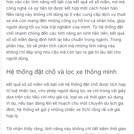
hơn vào các tính năng nổi bật của kết quả xổ số miền, nơi mà
công nghệ và sự tiện lợi được kết hợp một cách hoàn hảo.
Nền tảng này không chỉ dừng lại ở việc cung cấp dịch vụ thuê
xe mà còn mang đến những công cụ hỗ trợ cá nhân hóa, giúp
người dùng tối ưu hóa trải nghiệm của mình. Từ hệ thống đặt
chỗ nhanh chóng đến các tính năng an ninh tiên tiến, kết quả
xổ số miền đang định hình lại tiêu chuẩn trong ngành. Trong
phần này, tôi sẽ phân tích cách mà những tính năng này
không chỉ đáp ứng nhu cầu mà còn tạo ra giá trị lâu dài cho
người dùng.
Hệ thống đặt chỗ và lọc xe thông minh
kết quả xổ số miền nổi bật với hệ thống đặt chỗ được tích hợp
trí tuệ nhân tạo, cho phép người dùng lọc xe chỉ trong vài giây
dựa trên các tiêu chí như giá cả, loại xe và thời gian sử dụng.
Ví dụ, nếu bạn đang lên kế hoạch cho một chuyến du lịch gia
đình, hệ thống sẽ gợi ý những chiếc xe SUV rộng rãi với giá
hợp lý.
Tôi nhận thấy rằng, tính năng này không chỉ tiết kiệm thời gian