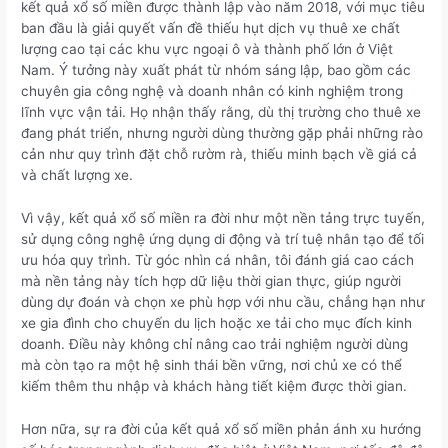
kết quả xổ số miền được thành lập vào năm 2018, với mục tiêu
ban đầu là giải quyết vấn đề thiếu hụt dịch vụ thuê xe chất
lượng cao tại các khu vực ngoại ô và thành phố lớn ở Việt
Nam. Ý tưởng này xuất phát từ nhóm sáng lập, bao gồm các
chuyên gia công nghệ và doanh nhân có kinh nghiệm trong
lĩnh vực vận tải. Họ nhận thấy rằng, dù thị trường cho thuê xe
đang phát triển, nhưng người dùng thường gặp phải những rào
cản như quy trình đặt chỗ rườm rà, thiếu minh bạch về giá cả
và chất lượng xe.
Vì vậy, kết quả xổ số miền ra đời như một nền tảng trực tuyến,
sử dụng công nghệ ứng dụng di động và trí tuệ nhân tạo để tối
ưu hóa quy trình. Từ góc nhìn cá nhân, tôi đánh giá cao cách
mà nền tảng này tích hợp dữ liệu thời gian thực, giúp người
dùng dự đoán và chọn xe phù hợp với nhu cầu, chẳng hạn như
xe gia đình cho chuyến du lịch hoặc xe tải cho mục đích kinh
doanh. Điều này không chỉ nâng cao trải nghiệm người dùng
mà còn tạo ra một hệ sinh thái bền vững, nơi chủ xe có thể
kiếm thêm thu nhập và khách hàng tiết kiệm được thời gian.
Hơn nữa, sự ra đời của kết quả xổ số miền phản ánh xu hướng