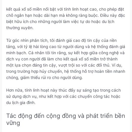
kết quả xổ số miền nổi bật với tính linh hoạt cao, cho phép đặt
chỗ ngắn hạn hoặc dài hạn mà không ràng buộc. Điều này đặc
biệt hữu ích cho những người làm việc tự do hoặc du lịch
thường xuyên.
Từ góc nhìn phân tích, tôi đánh giá cao độ tin cậy của nền
tảng, với tỷ lệ hài lòng cao từ người dùng và hệ thống đánh giá
minh bạch. Cá nhân tôi tin rằng, sự kết hợp giữa công nghệ và
dịch vụ con người đã làm cho kết quả xổ số miền trở thành
một lựa chọn đáng tin cậy, vượt trội so với các đối thủ. Ví dụ,
trong trường hợp hủy chuyến, hệ thống hỗ trợ hoàn tiền nhanh
chóng, giảm thiểu rủi ro cho người dùng.
Hơn nữa, tính linh hoạt này thúc đẩy sự sáng tạo trong cách
sử dụng dịch vụ, như kết hợp với các chuyến công tác hoặc
du lịch gia đình.
Tác động đến cộng đồng và phát triển bền
vững