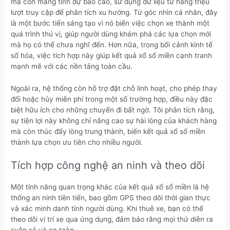
mà còn mang tính dự báo cao, sử dụng dữ liệu từ hàng triệu
lượt truy cập để phân tích xu hướng. Từ góc nhìn cá nhân, đây
là một bước tiến sáng tạo vì nó biến việc chọn xe thành một
quá trình thú vị, giúp người dùng khám phá các lựa chọn mới
mà họ có thể chưa nghĩ đến. Hơn nữa, trong bối cảnh kinh tế
số hóa, việc tích hợp này giúp kết quả xổ số miền cạnh tranh
mạnh mẽ với các nền tảng toàn cầu.
Ngoài ra, hệ thống còn hỗ trợ đặt chỗ linh hoạt, cho phép thay
đổi hoặc hủy miễn phí trong một số trường hợp, điều này đặc
biệt hữu ích cho những chuyến đi bất ngờ. Tôi phân tích rằng,
sự tiện lợi này không chỉ nâng cao sự hài lòng của khách hàng
mà còn thúc đẩy lòng trung thành, biến kết quả xổ số miền
thành lựa chọn ưu tiên cho nhiều người.
Tích hợp công nghệ an ninh và theo dõi
Một tính năng quan trọng khác của kết quả xổ số miền là hệ
thống an ninh tiên tiến, bao gồm GPS theo dõi thời gian thực
và xác minh danh tính người dùng. Khi thuê xe, bạn có thể
theo dõi vị trí xe qua ứng dụng, đảm bảo rằng mọi thứ diễn ra
suôn sẻ và an toàn.