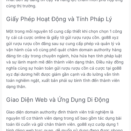
cùng thị trường.
Giấy Phép Hoạt Động và Tính Pháp Lý
Một trong mỗi nguyên tố cung cấp thiết khi chọn chọn 1 công
ty cái cá cược online là giấy tờ gửi rượu rượu cồn. go88 xyz
gửi rượu rượu cồn đằng sau sự cung cấp phép và quản lý và
vận hành của vô cùng phổ quát chăm domain authority hàng
đáng tin cậy trong chuyên ngành, hứa hứa hẹn tính pháp luật
và sự lành mạnh mẽ đến thành viên dạng thân. Điều này đồng
nghĩa cùng sự hoàn toàn gửi rượu rượu cồn cá cược tại go88
xyz đại dương hết được giám gần cạnh và đo lường vẫn tính
toán nghiêm ngặt, xuất bản phải sự bình tĩnh đến thành viên
dạng thân.
Giao Diện Web và Ứng Dụng Di Động
Giao diện domain authority đình thành viên trải nghiệm là
nguyên tố cơ thành viên dạng trong số bao gồm tác dụng bài
toán lôi cuốn và giữ chân thành viên. go88 xyz cướp dụng 1
hình dáng web trực quan, dễ muốn sử dụng đang được phong