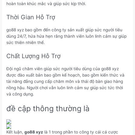
hoàn toàn khúc mắc và giúp sức kịp thời.
Thời Gian Hỗ Trợ
go88 xyz bao gồm đến công ty sản xuất giúp sức người tiêu
dùng 24/7, hứa hứa hẹn rằng thành viên luôn linh cảm sự giúp
sức thiên nhiên thể.
Chất Lượng Hỗ Trợ
Đội ngũ chăm viên giúp sức người tiêu dùng của go88 xyz
được đào xuất bản bao gồm kế hoạch, bao gồm kiến thức và
tài năng đẳng cung cấp chăm môn và thái độ bàn giao hàng
nồng hậu. Người chơi vẫn luôn linh cảm sự giúp sức tức thời
và công dụng.
đề cập thông thường là
Kết luận,
go88 xyz
là 1 trong phần to công ty cái cá cược