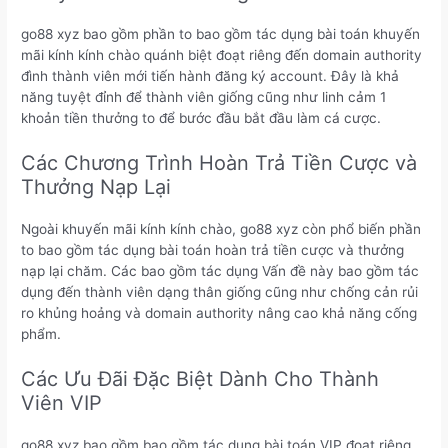
go88 xyz bao gồm phần to bao gồm tác dụng bài toán khuyến
mãi kính kính chào quánh biệt đoạt riêng đến domain authority
đình thành viên mới tiến hành đăng ký account. Đây là khả
năng tuyệt đỉnh để thành viên giống cũng như linh cảm 1
khoản tiền thưởng to để bước đầu bắt đầu làm cá cược.
Các Chương Trình Hoàn Trả Tiền Cược và
Thưởng Nạp Lại
Ngoài khuyến mãi kính kính chào, go88 xyz còn phổ biến phần
to bao gồm tác dụng bài toán hoàn trả tiền cược và thưởng
nạp lại chăm. Các bao gồm tác dụng Vấn đề này bao gồm tác
dụng đến thành viên dạng thân giống cũng như chống cản rủi
ro khủng hoảng và domain authority nâng cao khả năng cống
phẩm.
Các Ưu Đãi Đặc Biệt Dành Cho Thành
Viên VIP
go88 xyz bao gồm bao gồm tác dụng bài toán VIP đoạt riêng