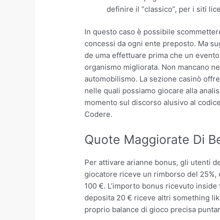
definire il “classico”, per i siti l
In questo caso è possibile scommettere
concessi da ogni ente preposto. Ma sug
de uma effettuare prima che un evento i
organismo migliorata. Non mancano nemme
automobilismo. La sezione casinò offre
nelle quali possiamo giocare alla anali
momento sul discorso alusivo al codice
Codere.
Quote Maggiorate Di B
Per attivare arianne bonus, gli utenti 
giocatore riceve un rimborso del 25%, 
100 €. L’importo bonus ricevuto inside 
deposita 20 € riceve altri something li
proprio balance di gioco precisa puntar