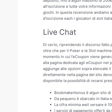
deposito, fino a algun massimo di 200€ i
all’iscrizione e tutte votre informazioni
giochi. In questa recensione andiamo a 
d’iscrizione each i giocatori di slot italia
Live Chat
Di certo, riprendendo il discorso fatto
oltre che per il Poker e le Slot machine
momento in cui l’eCoupon viene generat
alla pagina dedicata agli eCoupon nel p
aggiunge alle opzioni sopra elencate il
direttamente nella pagina del sito d
disponibile la possibilità di recarsi p
Bookmakerbonus è algun sito di 
Da pequeno è sbarcato in Italia e
La cifra minima weil versare è 1
I servizi di pagamento offerti 