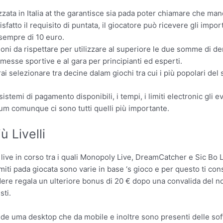
izzata in Italia at the garantisce sia pada poter chiamare che m
fatto il requisito di puntata, il giocatore può ricevere gli impor
sempre di 10 euro.
oni da rispettare per utilizzare al superiore le due somme di de
messe sportive e al gara per principianti ed esperti.
ai selezionare tra decine dalam giochi tra cui i più popolari del 
stemi di pagamento disponibili, i tempi, i limiti electronic gli 
 mum comunque ci sono tutti quelli più importante.
ù Livelli
live in corso tra i quali Monopoly Live, DreamCatcher e Sic Bo Li
limiti pada giocata sono varie in base ‘s gioco e per questo ti co
ere regala un ulteriore bonus di 20 € dopo una convalida del not
sti.
a de uma desktop che da mobile e inoltre sono presenti delle s