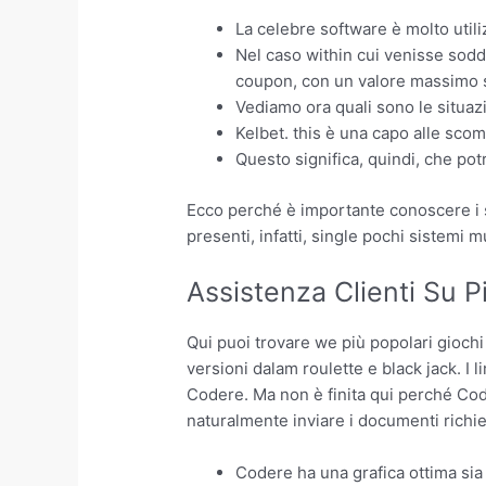
La celebre software è molto util
Nel caso within cui venisse soddis
coupon, con un valore massimo 
Vediamo ora quali sono le situazi
Kelbet. this è una capo alle scom
Questo significa, quindi, che potr
Ecco perché è importante conoscere i si
presenti, infatti, single pochi sistemi
Assistenza Clienti Su Pi
Qui puoi trovare we più popolari giochi 
versioni dalam roulette e black jack. I 
Codere. Ma non è finita qui perché Cod
naturalmente inviare i documenti richie
Codere ha una grafica ottima si