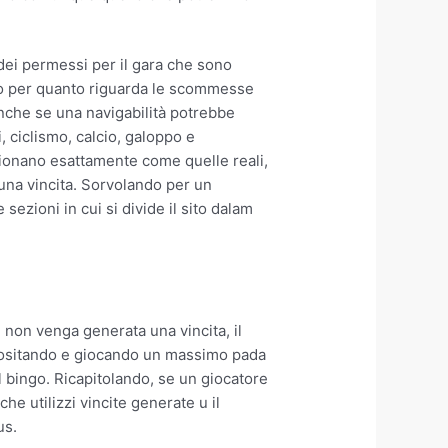
dei permessi per il gara che sono
nto per quanto riguarda le scommesse
anche se una navigabilità potrebbe
, ciclismo, calcio, galoppo e
zionano esattamente come quelle reali,
 una vincita. Sorvolando per un
zioni in cui si divide il sito dalam
 non venga generata una vincita, il
depositando e giocando un massimo pada
l bingo. Ricapitolando, se un giocatore
e utilizzi vincite generate u il
us.