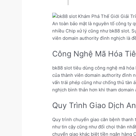
An toàn bảo mật là nguyên tố công ty q
nhiều Chip xử lý cũng như bk88 slot. 
viên domain authority đình nghịch là đề
Công Nghệ Mã Hóa Tiê
bk88 slot tiêu dùng công nghệ mã hóa 
của thành viên domain authority đình 
vấn trái phép cũng như chống thủ tàn á
nghịch bình thản hơn khi tham domain au
Quy Trình Giao Dịch A
Quy trình chuyển giao căn bệnh thanh 
như tin cậy cũng như đối chọi thân nhấ
chuyển giao khác biệt tiền ngân hàng 