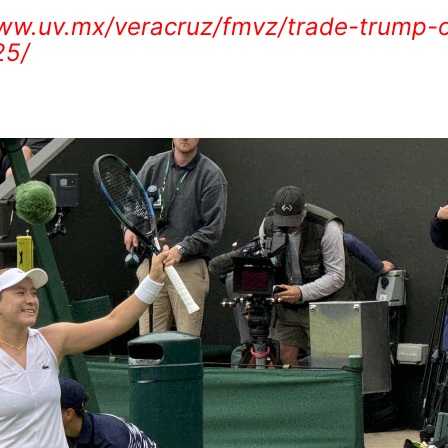
ww.uv.mx/veracruz/fmvz/trade-trump-o
25/