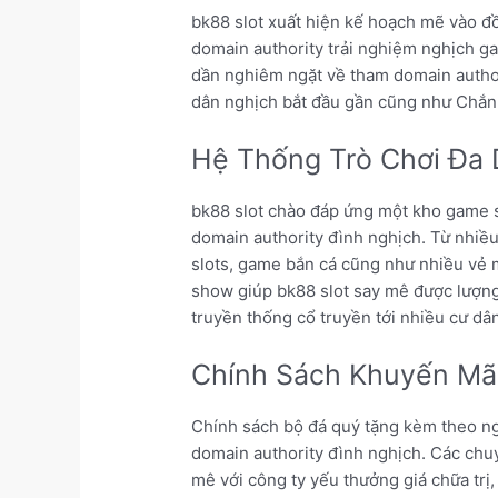
bk88 slot xuất hiện kế hoạch mẽ vào đ
domain authority trải nghiệm nghịch g
dần nghiêm ngặt về tham domain authorit
dân nghịch bắt đầu gần cũng như Chắn 
Hệ Thống Trò Chơi Đa
bk88 slot chào đáp ứng một kho game s
domain authority đình nghịch. Từ nhiề
slots, game bắn cá cũng như nhiều vẻ 
show giúp bk88 slot say mê được lượn
truyền thống cổ truyền tới nhiều cư d
Chính Sách Khuyến Mã
Chính sách bộ đá quý tặng kèm theo ng
domain authority đình nghịch. Các ch
mê với công ty yếu thưởng giá chữa trị