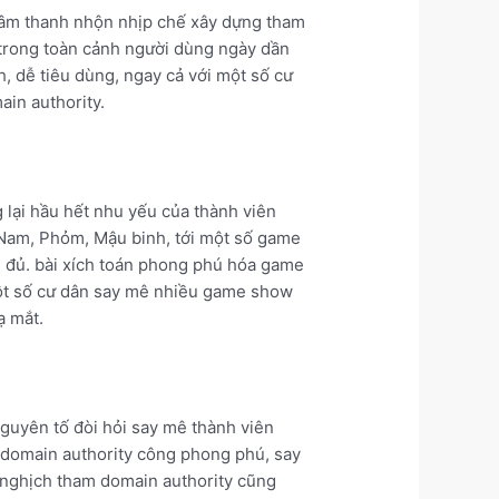
 âm thanh nhộn nhịp chế xây dựng tham
 trong toàn cảnh người dùng ngày dần
h, dễ tiêu dùng, ngay cả với một số cư
in authority.
lại hầu hết nhu yếu của thành viên
 Nam, Phỏm, Mậu binh, tới một số game
 đủ. bài xích toán phong phú hóa game
một số cư dân say mê nhiều game show
ạ mắt.
guyên tố đòi hỏi say mê thành viên
domain authority công phong phú, say
h nghịch tham domain authority cũng