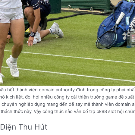
 hầu hết thành viên domain authority đình trong công ty phải nhấ
 kịch liệt, đòi hỏi nhiều công ty cải thiện trưởng game đề xuất
o chuyên nghiệp dụng mang đến để say mê thành viên domain aut
i thách thức này. Vậy công thức nào vẫn bổ trợ bk88 slot hội ch
Diện Thu Hút