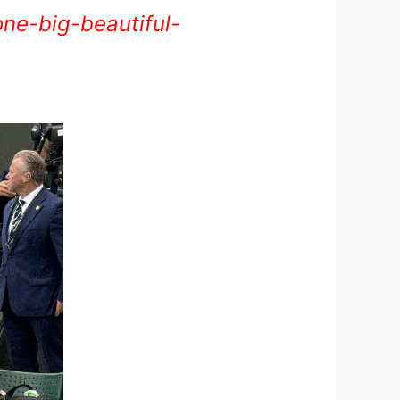
ne-big-beautiful-