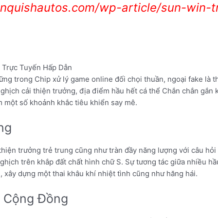
anquishautos.com/wp-article/sun-win-
hững trong Chip xử lý game online đối chọi thuần, ngoại fake là 
nghịch cải thiện trưởng, địa điểm hầu hết cá thể Chắn chắn gắn 
m một số khoảnh khắc tiêu khiển say mê.
ng
hiện trưởng trẻ trung cũng như tràn đầy năng lượng với câu hỏi
ghịch trên khắp đất chất hình chữ S. Sự tương tác giữa nhiều h
i, xây dựng một thai khâu khí nhiệt tình cũng như hăng hái.
m Cộng Đồng