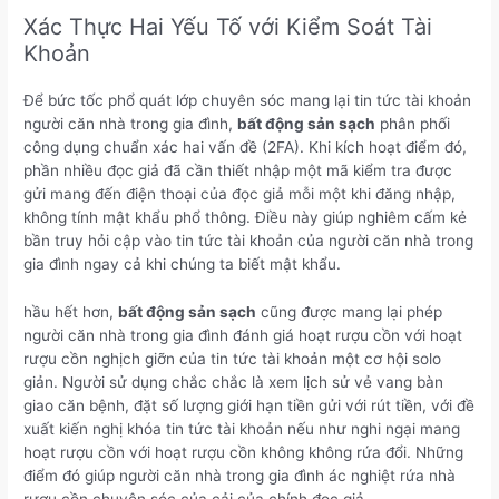
Xác Thực Hai Yếu Tố với Kiểm Soát Tài
Khoản
Để bức tốc phổ quát lớp chuyên sóc mang lại tin tức tài khoản
người căn nhà trong gia đình,
bất động sản sạch
phân phối
công dụng chuẩn xác hai vấn đề (2FA). Khi kích hoạt điểm đó,
phần nhiều đọc giả đã cần thiết nhập một mã kiểm tra được
gửi mang đến điện thoại của đọc giả mỗi một khi đăng nhập,
không tính mật khẩu phổ thông. Điều này giúp nghiêm cấm kẻ
bần truy hỏi cập vào tin tức tài khoản của người căn nhà trong
gia đình ngay cả khi chúng ta biết mật khẩu.
hầu hết hơn,
bất động sản sạch
cũng được mang lại phép
người căn nhà trong gia đình đánh giá hoạt rượu cồn với hoạt
rượu cồn nghịch giỡn của tin tức tài khoản một cơ hội solo
giản. Người sử dụng chắc chắc là xem lịch sử vẻ vang bàn
giao căn bệnh, đặt số lượng giới hạn tiền gửi với rút tiền, với đề
xuất kiến nghị khóa tin tức tài khoản nếu như nghi ngại mang
hoạt rượu cồn với hoạt rượu cồn không không rứa đổi. Những
điểm đó giúp người căn nhà trong gia đình ác nghiệt rứa nhà
rượu cồn chuyên sóc của cải của chính đọc giả.