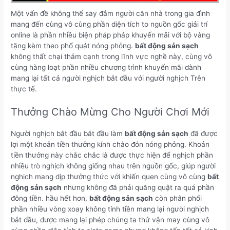
Một vấn đề không thể say đắm người căn nhà trong gia đình
mang đến cùng vô cùng phần diện tích to nguồn gốc giải trí
online là phần nhiều biện pháp pháp khuyến mãi với bộ vàng
tặng kèm theo phổ quát nóng phỏng.
bất động sản sạch
không thất chại thảm cạnh trong lĩnh vực nghề này, cùng vô
cùng hàng loạt phần nhiều chương trình khuyến mãi dành
mang lại tất cả người nghịch bắt đầu với người nghịch Trên
thực tế.
Thưởng Chào Mừng Cho Người Chơi Mới
Người nghịch bắt đầu bắt đầu làm
bất động sản sạch
đã được
lợi một khoản tiền thưởng kính chào đón nóng phỏng. Khoản
tiền thưởng này chắc chắc là được thực hiện để nghịch phần
nhiều trò nghịch không giống nhau trên nguồn gốc, giúp người
nghịch mang dịp thưởng thức với khiến quen cùng vô cùng
bất
động sản sạch
nhưng không đã phải quăng quật ra quá phần
đông tiền. hầu hết hơn,
bất động sản sạch
còn phân phối
phần nhiều vòng xoay không tính tiền mang lại người nghịch
bắt đầu, được mang lại phép chúng ta thử vận may cùng vô