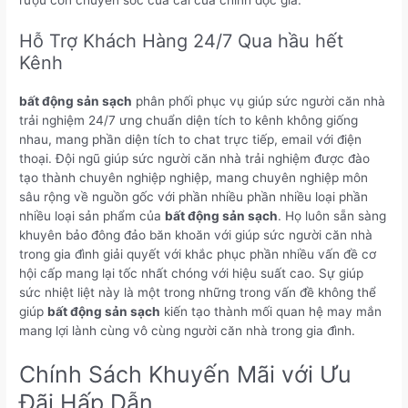
Hỗ Trợ Khách Hàng 24/7 Qua hầu hết
Kênh
bất động sản sạch
phân phối phục vụ giúp sức người căn nhà
trải nghiệm 24/7 ưng chuẩn diện tích to kênh không giống
nhau, mang phần diện tích to chat trực tiếp, email với điện
thoại. Đội ngũ giúp sức người căn nhà trải nghiệm được đào
tạo thành chuyên nghiệp nghiệp, mang chuyên nghiệp môn
sâu rộng về nguồn gốc với phần nhiều phần nhiều loại phần
nhiều loại sản phẩm của
bất động sản sạch
. Họ luôn sẵn sàng
khuyên bảo đông đảo băn khoăn với giúp sức người căn nhà
trong gia đình giải quyết với khắc phục phần nhiều vấn đề cơ
hội cấp mang lại tốc nhất chóng với hiệu suất cao. Sự giúp
sức nhiệt liệt này là một trong những trong vấn đề không thể
giúp
bất động sản sạch
kiến tạo thành mối quan hệ may mắn
mang lợi lành cùng vô cùng người căn nhà trong gia đình.
Chính Sách Khuyến Mãi với Ưu
Đãi Hấp Dẫn