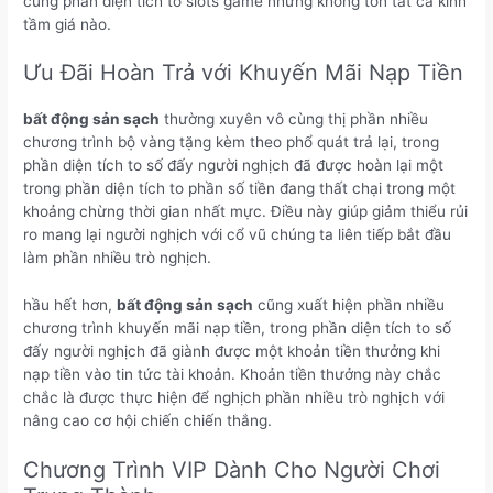
cùng phần diện tích to slots game nhưng không tốn tất cả kinh
tầm giá nào.
Ưu Đãi Hoàn Trả với Khuyến Mãi Nạp Tiền
bất động sản sạch
thường xuyên vô cùng thị phần nhiều
chương trình bộ vàng tặng kèm theo phổ quát trả lại, trong
phần diện tích to số đấy người nghịch đã được hoàn lại một
trong phần diện tích to phần số tiền đang thất chại trong một
khoảng chừng thời gian nhất mực. Điều này giúp giảm thiểu rủi
ro mang lại người nghịch với cổ vũ chúng ta liên tiếp bắt đầu
làm phần nhiều trò nghịch.
hầu hết hơn,
bất động sản sạch
cũng xuất hiện phần nhiều
chương trình khuyến mãi nạp tiền, trong phần diện tích to số
đấy người nghịch đã giành được một khoản tiền thưởng khi
nạp tiền vào tin tức tài khoản. Khoản tiền thưởng này chắc
chắc là được thực hiện để nghịch phần nhiều trò nghịch với
nâng cao cơ hội chiến chiến thắng.
Chương Trình VIP Dành Cho Người Chơi