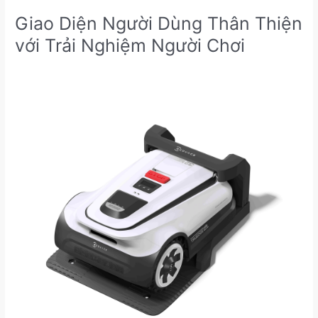
Giao Diện Người Dùng Thân Thiện
với Trải Nghiệm Người Chơi