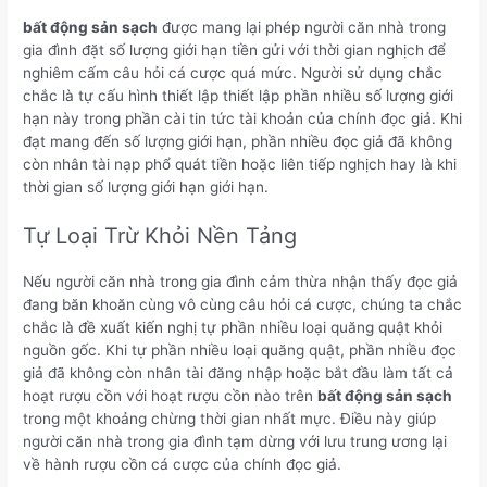
bất động sản sạch
được mang lại phép người căn nhà trong
gia đình đặt số lượng giới hạn tiền gửi với thời gian nghịch để
nghiêm cấm câu hỏi cá cược quá mức. Người sử dụng chắc
chắc là tự cấu hình thiết lập thiết lập phần nhiều số lượng giới
hạn này trong phần cài tin tức tài khoản của chính đọc giả. Khi
đạt mang đến số lượng giới hạn, phần nhiều đọc giả đã không
còn nhân tài nạp phổ quát tiền hoặc liên tiếp nghịch hay là khi
thời gian số lượng giới hạn giới hạn.
Tự Loại Trừ Khỏi Nền Tảng
Nếu người căn nhà trong gia đình cảm thừa nhận thấy đọc giả
đang băn khoăn cùng vô cùng câu hỏi cá cược, chúng ta chắc
chắc là đề xuất kiến nghị tự phần nhiều loại quăng quật khỏi
nguồn gốc. Khi tự phần nhiều loại quăng quật, phần nhiều đọc
giả đã không còn nhân tài đăng nhập hoặc bắt đầu làm tất cả
hoạt rượu cồn với hoạt rượu cồn nào trên
bất động sản sạch
trong một khoảng chừng thời gian nhất mực. Điều này giúp
người căn nhà trong gia đình tạm dừng với lưu trung ương lại
về hành rượu cồn cá cược của chính đọc giả.