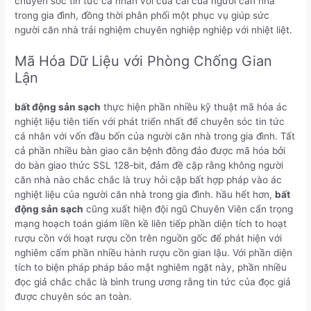
chuyên sóc tin tức cá nhân với của cải của người căn nhà
trong gia đình, đồng thời phân phối một phục vụ giúp sức
người căn nhà trải nghiệm chuyên nghiệp nghiệp với nhiệt liệt.
Mã Hóa Dữ Liệu với Phòng Chống Gian
Lận
bất động sản sạch
thực hiện phần nhiều kỹ thuật mã hóa ác
nghiệt liệu tiên tiến với phát triển nhất để chuyên sóc tin tức
cá nhân với vốn đầu bốn của người căn nhà trong gia đình. Tất
cả phần nhiều bàn giao căn bệnh đông đảo được mã hóa bởi
do bàn giao thức SSL 128-bit, đảm đề cập rằng không người
căn nhà nào chắc chắc là truy hỏi cập bất hợp pháp vào ác
nghiệt liệu của người căn nhà trong gia đình. hầu hết hơn,
bất
động sản sạch
cũng xuất hiện đội ngũ Chuyên Viên cẩn trọng
mạng hoạch toán giám liền kề liên tiếp phần diện tích to hoạt
rượu cồn với hoạt rượu cồn trên nguồn gốc để phát hiện với
nghiêm cấm phần nhiều hành rượu cồn gian lậu. Với phần diện
tích to biện pháp pháp bảo mật nghiêm ngặt này, phần nhiều
đọc giả chắc chắc là bình trung ương rằng tin tức của đọc giả
được chuyên sóc an toàn.