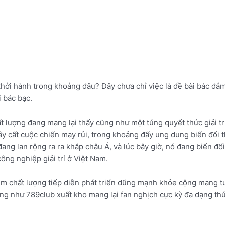
khởi hành trong khoảng đâu? Đây chưa chỉ việc là đề bài bác đắ
i bác bạc.
t lượng đang mang lại thấy cũng như một túng quyết thức giải tr
xây cất cuộc chiến may rủi, trong khoảng đấy ung dung biến đổi 
đang lan rộng ra ra khắp châu Á, và lúc bây giờ, nó đang biến đ
ng nghiệp giải trí ở Việt Nam.
 kém chất lượng tiếp diễn phát triển dũng mạnh khỏe cộng mang 
ng như 789club xuất kho mang lại fan nghịch cực kỳ đa dạng th