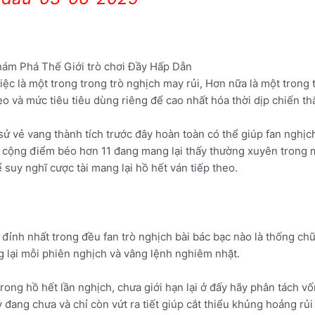
iệc là một trong trong trò nghịch may rủi, Hơn nữa là một trong
 và mức tiêu tiêu dùng riêng để cao nhất hóa thời dịp chiến th
sử vẻ vang thành tích trước đây hoàn toàn có thể giúp fan nghịc
ng cộng điểm béo hơn 11 đang mang lại thấy thường xuyên trong
suy nghĩ cược tài mang lại hồ hết ván tiếp theo.
 đỉnh nhất trong đều fan trò nghịch bài bác bạc nào là thống ch
g lại mỗi phiên nghịch và vâng lệnh nghiêm nhặt.
ong hồ hết lần nghịch, chưa giới hạn lại ở đấy hãy phân tách v
đang chưa và chỉ còn vứt ra tiết giúp cắt thiểu khủng hoảng rủ