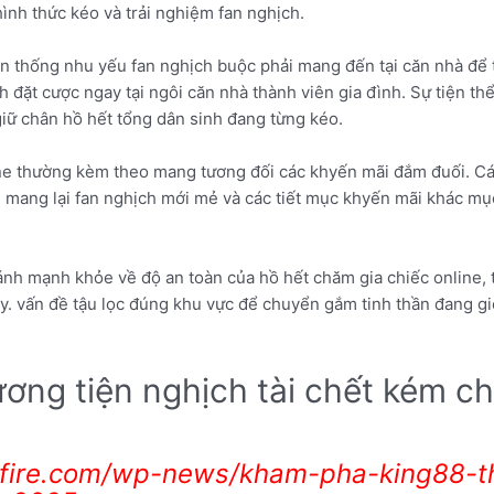
hình thức kéo và trải nghiệm fan nghịch.
ền thống nhu yếu fan nghịch buộc phải mang đến tại căn nhà để t
h đặt cược ngay tại ngôi căn nhà thành viên gia đình. Sự tiện th
iữ chân hồ hết tổng dân sinh đang từng kéo.
line thường kèm theo mang tương đối các khyến mãi đắm đuối. C
mang lại fan nghịch mới mẻ và các tiết mục khyến mãi khác mục 
nh mạnh khỏe về độ an toàn của hồ hết chăm gia chiếc online, t
. vấn đề tậu lọc đúng khu vực để chuyển gắm tinh thần đang gi
ơng tiện nghịch tài chết kém ch
cifire.com/wp-news/kham-pha-king88-th