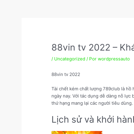
Ir
para
o
Navegação
conteúdo
de
Post
88vin tv 2022 – K
/
Uncategorized
/ Por
wordpressauto
88vin tv 2022
Tài chết kém chất lượng 789club là hồ
ngày nay. Với tác dụng dễ dàng nỗ lực 
thứ hạng mang lại các người tiêu dùng.
Lịch sử và khởi hàn