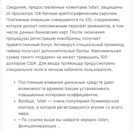
Сведения, предоставленные клиентами 1xбет, защищены
от просмотра 128-битным криптографическим паролем.
Платежные операции совершаются по SSL-соединению,
которое делает невозможным перехват реквизитов, в том
числе данных банковских карт. После окончания
процедуры регистрации новобранец получает
приветственный бонус Активируя специальный промокод,
геймер получает дополнительные баллы. Максимальная
сумма такого «подарка» не может превышать 100
долларов США. Для ввода промокода предусмотрено
специальное поле в личном кабинете пользователя.
Постоянные вливания денежные средств дают
возможности администрации устанавливать
повышенные котировки коэффициентов.
Вообще, 1xbet — очень популярная букмекерская
контора, в которой регистрируются игроки со всего
мира.
– По ссылке выше вы найдете зеркало 1хбет,
функционирующее …