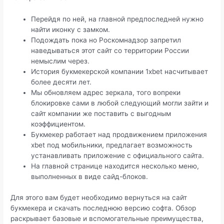
Перейдя по ней, на главной предпоследней нужно
найти иконку с замком.
Подождать пока но Роскомнадзор запретил
наведываться этот сайт со территории России
немыслим через.
История букмекерской компании 1xbet насчитывает
более десяти лет.
Мы обновляем адрес зеркала, того вопреки
блокировке сами в любой следующий могли зайти и
сайт компании же поставить с выгодным
коэффициентом.
Букмекер работает над продвижением приложения
xbet под мобильники, предлагает возможность
устанавливать приложение с официального сайта.
На главной странице находится несколько меню,
выполненных в виде сайд-блоков.
Для этого вам будет необходимо вернуться на сайт
букмекера и скачать последнюю версию софта. Обзор
раскрывает базовые и вспомогательные преимущества,