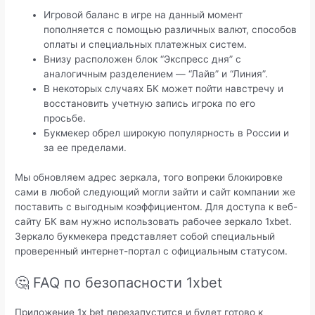
Игровой баланс в игре на данный момент
пополняется с помощью различных валют, способов
оплаты и специальных платежных систем.
Внизу расположен блок “Экспресс дня” с
аналогичным разделением — “Лайв” и “Линия”.
В некоторых случаях БК может пойти навстречу и
восстановить учетную запись игрока по его
просьбе.
Букмекер обрел широкую популярность в России и
за ее пределами.
Мы обновляем адрес зеркала, того вопреки блокировке
сами в любой следующий могли зайти и сайт компании же
поставить с выгодным коэффициентом. Для доступа к веб-
сайту БК вам нужно использовать рабочее зеркало 1xbet.
Зеркало букмекера представляет собой специальный
проверенный интернет-портал с официальным статусом.
🤔 FAQ по безопасности 1xbet
Приложение 1x bet перезапустится и будет готово к