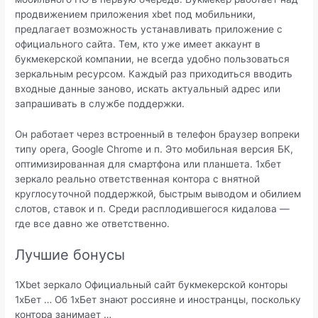
продвижением приложения xbet под мобильники,
предлагает возможность устанавливать приложение с
официального сайта. Тем, кто уже имеет аккаунт в
букмекерской компании, не всегда удобно пользоваться
зеркальным ресурсом. Каждый раз приходиться вводить
входные данные заново, искать актуальный адрес или
запрашивать в службе поддержки.
Он работает через встроенный в телефон браузер вопреки
типу opera, Google Chrome и п. Это мобильная версия БК,
оптимизированная для смартфона или планшета. 1хбет
зеркало реально ответственная контора с внятной
круглосуточной поддержкой, быстрым выводом и обилием
слотов, ставок и п. Среди расплодившегося кидалова —
где все давно же ответственно.
Лучшие бонусы
1Xbet зеркало Официальный сайт букмекерской конторы
1хБет … Об 1хБет знают россияне и иностранцы, поскольку
контора занимает …