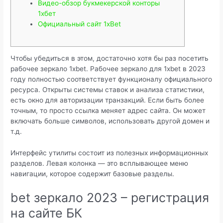
Видео-обзор букмекерской конторы
1хбет
Официальный сайт 1xBet
Чтобы убедиться в этом, достаточно хотя бы раз посетить
рабочее зеркало 1xbet. Рабочее зеркало для 1xbet в 2023
году полностью соответствует функционалу официального
ресурса. Открыты системы ставок и анализа статистики,
есть окно для авторизации транзакций. Если быть более
точным, то просто ссылка меняет адрес сайта. Он может
включать больше символов, использовать другой домен и
т.д.
Интерфейс утилиты состоит из полезных информационных
разделов. Левая колонка — это всплывающее меню
навигации, которое содержит базовые разделы.
bet зеркало 2023 – регистрация
на сайте БК