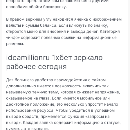
непросто, предлагаем вам ознакомиться с другими
способами обойти блокировку.
В правом верхнем углу находится ячейка с изображением
валюты и суммы баланса. Если кликнуть по значку,
откроется меню для внесения и вывода денег. Категория
«инфо» содержит полезные ссылки на информационные
разделы.
ideamillionru 1хбет зеркало
рабочее сегодня
Для большего удобства взаимодействия с сайтом
дополнительно имеется возможность включить так
называемую темную тему, которая снижает напряжение,
оказываемое на глаза. Если имеется мобильное или
десктопное приложение, это несколько упростит начало
использования ресурса. Чтобы убедиться в успешном
выводе средств, применяется функция «запросы на
вывод». Каждая заявка содержит информацию о статусе,
сумме, дате выплаты.