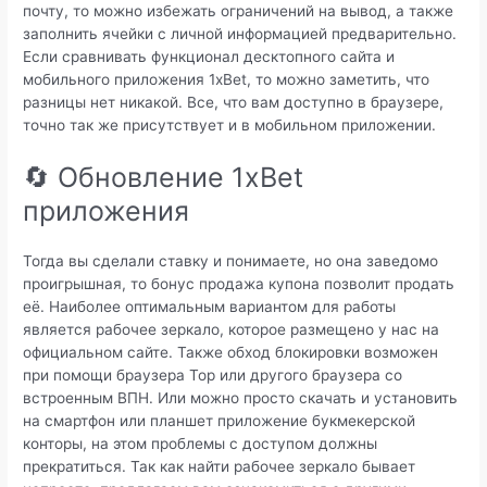
почту, то можно избежать ограничений на вывод, а также
заполнить ячейки с личной информацией предварительно.
Если сравнивать функционал десктопного сайта и
мобильного приложения 1xBet, то можно заметить, что
разницы нет никакой. Все, что вам доступно в браузере,
точно так же присутствует и в мобильном приложении.
🔄 Обновление 1xBet
приложения
Тогда вы сделали ставку и понимаете, но она заведомо
проигрышная, то бонус продажа купона позволит продать
её. Наиболее оптимальным вариантом для работы
является рабочее зеркало, которое размещено у нас на
официальном сайте. Также обход блокировки возможен
при помощи браузера Тор или другого браузера со
встроенным ВПН. Или можно просто скачать и установить
на смартфон или планшет приложение букмекерской
конторы, на этом проблемы с доступом должны
прекратиться. Так как найти рабочее зеркало бывает