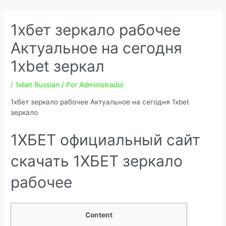
Ir
Navegação
para
de
1хбет зеркало рабочее
o
Post
conteúdo
Актуальное на сегодня
1xbet зеркал
/
1xbet Russian
/ Por
Administrador
1хбет зеркало рабочее Актуальное на сегодня 1xbet
зеркало
1ХБЕТ официальный сайт
скачать 1ХБЕТ зеркало
рабочее
Content