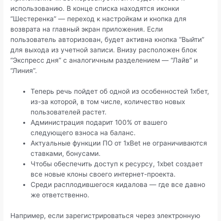
использованию. В конце списка находятся иконки
“Шестеренка” — переход к настройкам и кнопка для
возврата на главный экран приложения. Если
пользователь авторизован, будет активна кнопка “Выйти”
для выхода из учетной записи. Внизу расположен блок
“Экспресс дня” с аналогичным разделением — “Лайв” и
“Линия”.
Теперь речь пойдет об одной из особенностей 1хбет,
из-за которой, в том числе, количество новых
пользователей растет.
Администрация подарит 100% от вашего
следующего взноса на баланс.
Актуальные функции ПО от 1xBet не ограничиваются
ставками, бонусами.
Чтобы обеспечить доступ к ресурсу, 1xbet создает
все новые клоны своего интернет-проекта.
Среди расплодившегося кидалова — где все давно
же ответственно.
Например, если зарегистрироваться через электронную