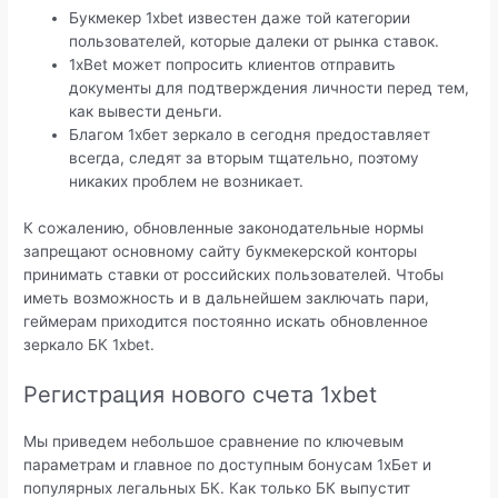
Букмекер 1xbet известен даже той категории
пользователей, которые далеки от рынка ставок.
1xBet может попросить клиентов отправить
документы для подтверждения личности перед тем,
как вывести деньги.
Благом 1хбет зеркало в сегодня предоставляет
всегда, следят за вторым тщательно, поэтому
никаких проблем не возникает.
К сожалению, обновленные законодательные нормы
запрещают основному сайту букмекерской конторы
принимать ставки от российских пользователей. Чтобы
иметь возможность и в дальнейшем заключать пари,
геймерам приходится постоянно искать обновленное
зеркало БК 1xbet.
Регистрация нового счета 1xbet
Мы приведем небольшое сравнение по ключевым
параметрам и главное по доступным бонусам 1хБет и
популярных легальных БК. Как только БК выпустит