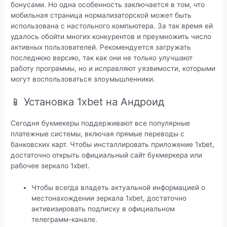
бонусами. Но одна особенность заключается в том, что
мобильная страница нормализаторской может быть
использована с настольного компьютера. За так время ей
удалось обойти многих конкурентов и преумножить число
активных пользователей. Рекомендуется загружать
последнюю версию, так как они не только улучшают
работу программы, но и исправляют уязвимости, которыми
могут воспользоваться злоумышленники.
📱 Установка 1xbet на Андроид
Сегодня букмекеры поддерживают все популярные
платежные системы, включая прямые переводы с
банковских карт. Чтобы инсталлировать приложение 1xbet,
достаточно открыть официальный сайт букмеркера или
рабочее зеркало 1xbet.
Чтобы всегда владеть актуальной информацией о
местонахождении зеркала 1xbet, достаточно
активизировать подписку в официальном
телеграмм-канале.