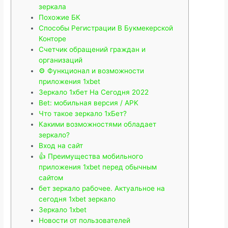
зеркала
Похожие БК
Способы Регистрации В Букмекерской
Конторе
Счетчик обращений граждан и
организаций
⚙ Функционал и возможности
приложения 1xbet
Зеркало 1хбет На Сегодня 2022
Bet: мобильная версия / APK
Что такое зеркало 1хБет?
Какими возможностями обладает
зеркало?
Вход на сайт
👍 Преимущества мобильного
приложения 1xbet перед обычным
сайтом
бет зеркало рабочее. Актуальное на
сегодня 1xbet зеркало
Зеркало 1xbet
Новости от пользователей