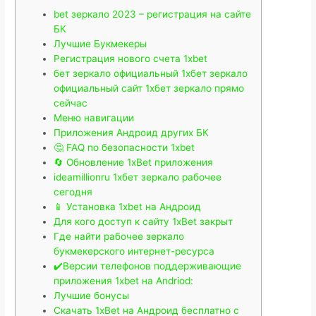
bet зеркало 2023 – регистрация на сайте
БК
Лучшие Букмекеры
Регистрация нового счета 1xbet
бет зеркало официальный 1хбет зеркало
официальный сайт 1хбет зеркало прямо
сейчас
Меню навигации
Приложения Андроид других БК
🤔 FAQ по безопасности 1xbet
🔄 Обновление 1xBet приложения
ideamillionru 1хбет зеркало рабочее
сегодня
📱 Установка 1xbet на Андроид
Для кого доступ к сайту 1xBet закрыт
Где найти рабочее зеркало
букмекерского интернет-ресурса
✔️Версии телефонов поддерживающие
приложения 1xbet на Andriod:
Лучшие бонусы
Скачать 1xBet на Андроид бесплатно с