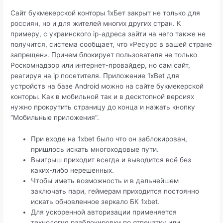
Сайт букмекерской конторы 1хБет закрыт не только для
россиян, но и для жителей многих других стран. К
примеру, с украинского ip-адреса зайти на него также не
получится, система сообщает, что «Ресурс в вашей стране
запрещен». Причем блокирует пользователя не только
Роскомнадзор или интернет-провайдер, но сам сайт,
реагируя на ip посетителя. Приложение 1xBet для
устройств на базе Android можно на сайте букмекерской
конторы. Как в мобильной так и в десктопной версиях
нужно прокрутить страницу до конца и нажать кнопку
“Мобильные приложения”.
При входе на 1xbet было что он заблокирован,
пришлось искать многоходовые пути.
Выигрыш приходит всегда и выводится всё без
каких-либо нерешенных.
Чтобы иметь возможность и в дальнейшем
заключать пари, геймерам приходится постоянно
искать обновленное зеркало БК 1xbet.
Для ускоренной авторизации применяется
технология разблокировки по отпечатку или